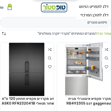
0
תפריט
₪
0
עמוד הבית
מוצרים המתויגים “מקררי יוקרה מומלצים”
מקרר מקפיא אינטגרלי מבית
זוג מקררים מקפיא תחתון 120 ס"מ
gaggenau דגם RB492305
שחור מטאלי ASKO RFN232041B