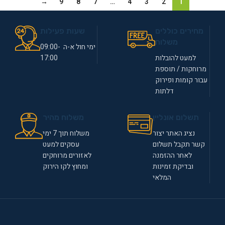
→
9
8
7
…
4
3
2
1
מחירים כוללים
שעות פעילות
משלוח
ימי חול א-ה 09:00-
למעט להובלות
17:00
מרוחקות / תוספת
עבור קומות ופירוק
דלתות
תשלום אונליין
משלוח מהיר
נציג האתר יצור
משלוח תוך 7 ימי
קשר תקבל תשלום
עסקים למעט
לאחר ההזמנה
לאזורים מרוחקים
ובדיקת זמינות
ומחוץ לקו הירוק
המלאי