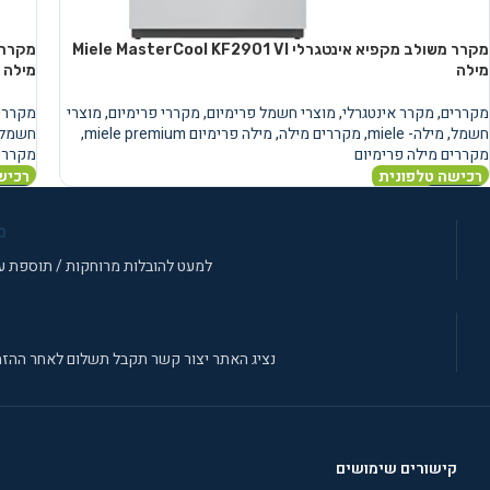
מקרר משולב מקפיא אינטגרלי Miele MasterCool KF2901 VI
מילה
מילה
מקררים
,
מקרר אינטגרלי
,
מוצרי חשמל פרימיום
,
מקררי פרימיום
,
מוצרי
מקררי
חשמל
,
מילה- miele
,
מקררים מילה
,
מילה פרימיום miele premium
,
חשמל
מקררים מילה פרימיום
מקררים
רכישה טלפונית
רכיש
מידע נוסף
מידע 
מ
למעט להובלות מרוחקות / תוספת עב
נציג האתר יצור קשר תקבל תשלום לאחר ההזמ
קישורים שימושים