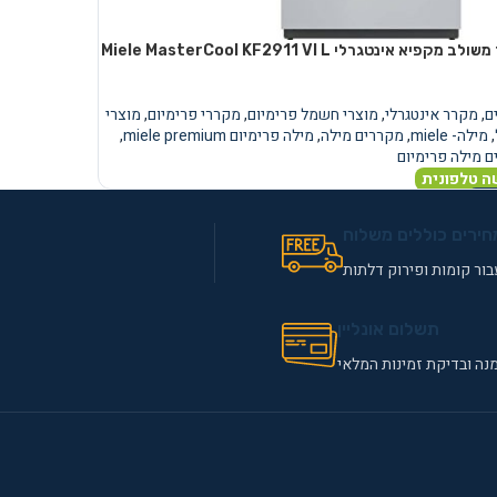
מקרר משולב מקפיא אינטגרלי Miele MasterCool KF2911 VI L
ם
,
מקרר אינטגרלי
,
מוצרי חשמל פרימיום
,
מקררי פרימיום
,
מוצרי
,
מילה- miele
,
מקררים מילה
,
מילה פרימיום miele premium
,
 מילה פרימיום
ה טלפונית
נוסף
חירים כוללים משלוח
ור קומות ופירוק דלתות
תשלום אונליין
נה ובדיקת זמינות המלאי