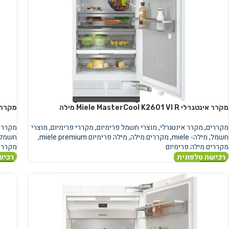
מקרר אינטגרלי Miele MasterCool K2601 VI R מילה
מקרר אינטגרלי  R
מקררים
,
מקרר אינטגרלי
,
מוצרי חשמל פרימיום
,
מקררי פרימיום
,
מוצרי
מקררי
חשמל
,
מילה- miele
,
מקררים מילה
,
מילה פרימיום miele premium
,
חשמל
מקררים מילה פרימיום
מקררים
רכישה טלפונית
רכיש
מידע נוסף
מידע 