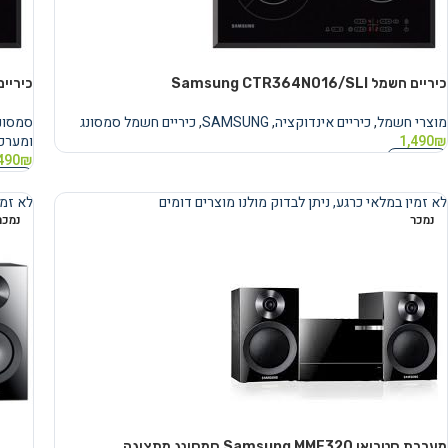
כיריים ‏חשמל Samsung CTR364N016/SLI
כיריים ‏חשמל 6/SLI
מוצרי חשמל
,
כיריים אינדוקציה
,
SAMSUNG
,
כיריים חשמל סמסונג
סמסונ
₪
1,490
ומערכו
מידע נוסף
490
₪
מידע 
לא זמין במלאי כרגע, ניתן לבדוק מולנו מוצרים דומים
לא זמי
נמכר
נמכר
מערכת סטריאו Samsung MME320 סמסונג מתצוגה