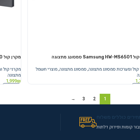
Sam סמסונג מתצוגה
מקרן קול Samsung HW-NW700 מתצוגה
קול ומערכות סמסונג מתצוגה
,
סמסונג מתצוגה
,
מוצרי חשמל
מקרני קול ו
ה
מתצוגה
1,999
₪
1,
נוסף
מידע נוסף
→
3
2
1
חירים כוללים משלוח
ור קומות ופירוק דלתות