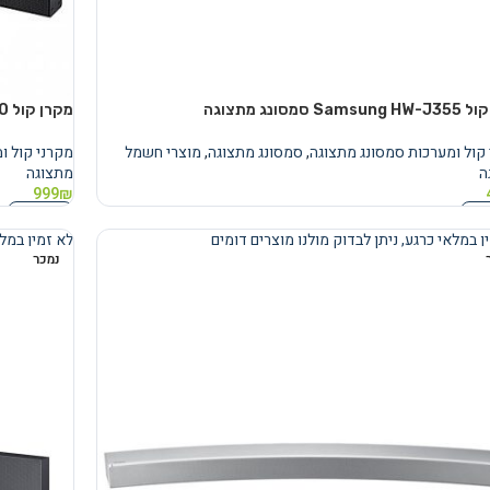
Sa סמסונג מתצוגה
מקרן קול Samsung HW-J550 סמסונג מתצוגה
קול ומערכות סמסונג מתצוגה
,
סמסונג מתצוגה
,
מוצרי חשמל
מקרני קול ו
ה
מתצוגה
999
₪
נוסף
מידע נוסף
ן במלאי כרגע, ניתן לבדוק מולנו מוצרים דומים
לא זמין במלא
נמכר