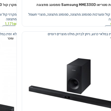
Samsung MME33 סמסונג מתצוגה
מקרן קול Samsung HW-H450 מתצוגה
קול ומערכות סמסונג מתצוגה
,
סמסונג מתצוגה
,
מוצרי חשמל
מקרני קול ו
ה
מתצוגה
1,171
₪
נוסף
מידע נוסף
ן במלאי כרגע, ניתן לבדוק מולנו מוצרים דומים
לא זמין במלא
נמכר