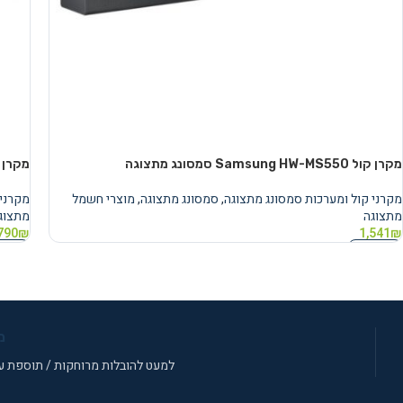
מקרן קול Samsung HW-MS550 סמסונג מתצוגה
מקרן קול sung HW-MS6501
מקרני קול ומערכות סמסונג מתצוגה
,
סמסונג מתצוגה
,
מוצרי חשמל
מקרני 
מתצוגה
מתצוג
790
₪
1,541
₪
מידע נוסף
מידע 
מ
למעט להובלות מרוחקות / תוספת עב