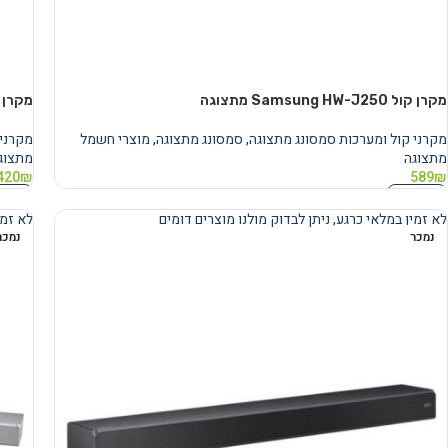
מקרן קול Samsung HW-J250 מתצוגה
מקרן קול msung HW-J355
מקרני קול ומערכות סמסונג מתצוגה
,
סמסונג מתצוגה
,
מוצרי חשמל
מקרני 
מתצוגה
מתצוג
420
₪
589
₪
מידע נוסף
מידע 
לא זמין במלאי כרגע, ניתן לבדוק מולנו מוצרים דומים
לא זמי
נמכר
נמכר