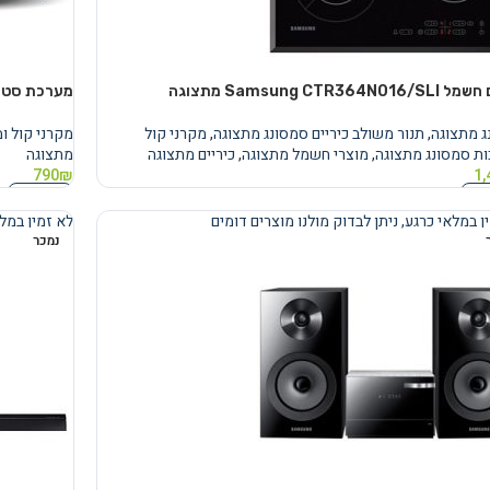
Samsung CTR364N01 מתצוגה
מערכת סטריאו sung MM-E430D
ג מתצוגה
,
תנור משולב כיריים סמסונג מתצוגה
,
מקרני קול
מקרני קול ו
ת סמסונג מתצוגה
,
מוצרי חשמל מתצוגה
,
כיריים מתצוגה
מתצוגה
790
₪
1,
נוסף
מידע נוסף
ן במלאי כרגע, ניתן לבדוק מולנו מוצרים דומים
לא זמין במלא
נמכר