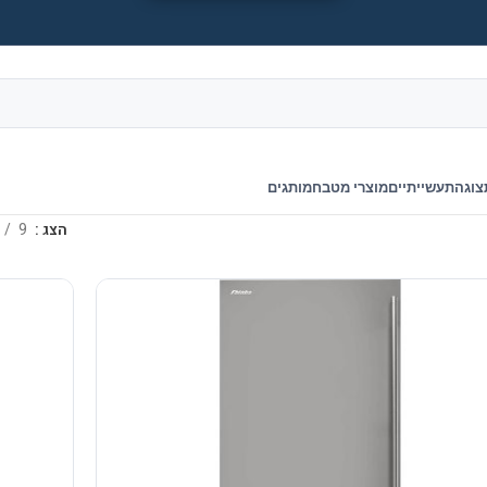
צוגה
תעשייתיים
מוצרי מטבח
מותגים
הצג
9