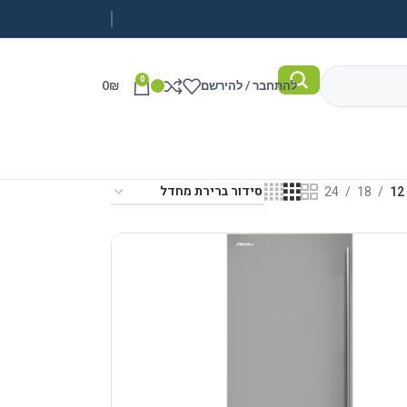
0
להתחבר / להירשם
₪
0
24
18
12