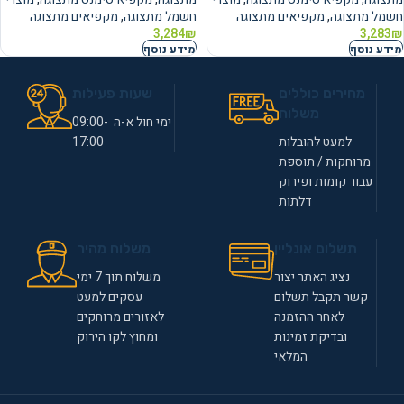
חשמל מתצוגה
,
מקפיאים מתצוגה
חשמל מתצוגה
,
מקפיאים מתצוגה
3,284
₪
3,283
₪
מידע נוסף
מידע נוסף
מחירים כוללים
שעות פעילות
משלוח
ימי חול א-ה 09:00-
למעט להובלות
17:00
מרוחקות / תוספת
עבור קומות ופירוק
דלתות
תשלום אונליין
משלוח מהיר
נציג האתר יצור
משלוח תוך 7 ימי
קשר תקבל תשלום
עסקים למעט
לאחר ההזמנה
לאזורים מרוחקים
ובדיקת זמינות
ומחוץ לקו הירוק
המלאי