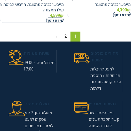
מייבשי כביסה מתצוגה
מייבשי כביסה מתצוגה
,
מייבשי כביסה 8
₪
4,390
קילו מתצוגה
מידע נוסף
4,599
₪
מידע נוסף
→
2
1
מחירים כוללים
שעות פעילות
משלוח
ימי חול א-ה 09:00-
למעט להובלות
17:00
מרוחקות / תוספת
עבור קומות ופירוק
דלתות
תשלום אונליין
משלוח מהיר
נציג האתר יצור
משלוח תוך 7 ימי
קשר תקבל תשלום
עסקים למעט
לאחר ההזמנה
לאזורים מרוחקים