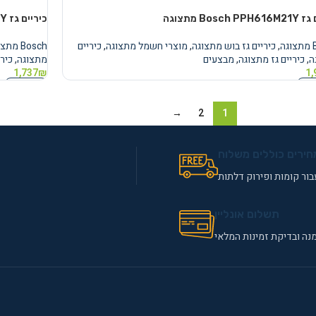
Bosch  מתצוגה
כיריים גז Bosch PPH619M21Y מתצוגה
ה
,
כיריים גז בוש מתצוגה
,
מוצרי חשמל מתצוגה
,
כיריים
Bosch מתצוגה
ה
,
כיריים גז מתצוגה
,
מבצעים
מתצוגה
,
כירי
1,737
₪
1,
נוסף
מידע נוסף
→
2
1
חירים כוללים משלוח
ור קומות ופירוק דלתות
תשלום אונליין
נה ובדיקת זמינות המלאי