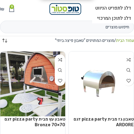
0
תפריט
₪
0
עמוד הבית
מוצרים המתויגים “טאבון פיצה ביתי”
טאבון גז מבית pizza party דגם
טאבון עץ מבית pizza party דגם
70×70 Bronze
ARDORE