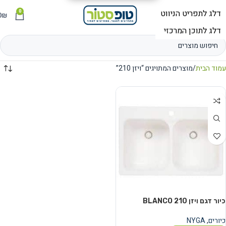
0
תפריט
₪
0
עמוד הבית
מוצרים המתויגים “ויזן 210”
כיור דגם ויזן BLANCO 210
כיורים
,
NYGA