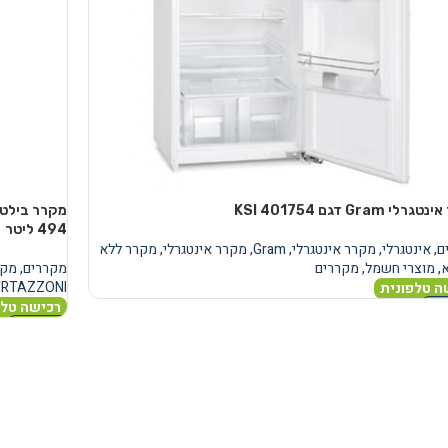
י Gram דגם KSI 401754
ם
,
אינטגרלי
,
מקרר אינטגרלי
,
Gram
,
מקרר אינטגרלי
,
מקרר ללא
,
מוצרי חשמל
,
מקררים
מקררים
,
מקר
ERTAZZONI
ה טלפונית
רכישה טלפ
נוסף
מידע נוסף