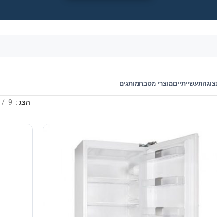
צוגה
תעשייתיים
מוצרי מטבח
מותגים
הצג
9