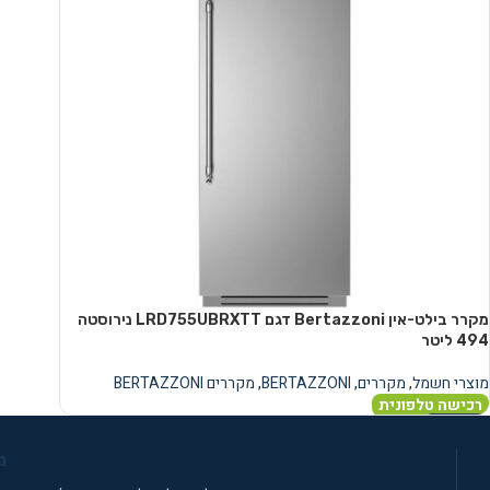
מקרר בילט-אין Bertazzoni דגם LRD755UBRXTT נירוסטה
מוצרי חשמל
,
מקררים
,
BERTAZZONI
,
מקררים BERTAZZONI
רכישה טלפונית
מידע נוסף
מ