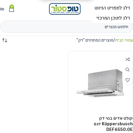
0
תפריט
₪
0
עמוד הבית
מוצרים המתויגים “דק”
קולט אדים בנוי דק
Küppersbusch דגם
DEF6550.0E