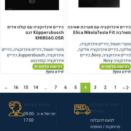
כיריים אינדוקציה עם מערכת שאיבה
כיריים אינדוקציה עם קולט אדים
משולבת Elica NikolaTesla Fit
Küppersbusch דגם
KMI8560.0SR
מוצרי חשמל
,
כיריים אינדוקציה
,
אליקה
,
כיריים אינדוקציה אליקה
,
מוצרי חשמל
,
כיריים אינדוקציה
,
כיריים
כיריים אינדוקציה
,
Novy
,
כיריים
אינדוקציה
,
kuppersbusch
,
כיריים
אינדוקציה Novy
אינדוקציה קופרבוש
רכישה טלפונית
רכישה טלפונית
מידע נוסף
מידע נוסף
→
16
15
14
…
7
6
5
4
3
2
1
←
מחירים כוללים
שעות פעילות
משלוח
ימי חול א-ה 09:00-
למעט להובלות
17:00
מרוחקות / תוספת