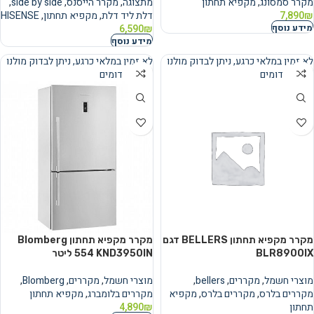
מקרר סמסונג
,
מקפיא תחתון
מתצוגה
,
מקרר הייסנס
,
side by side
,
₪
7,890
דלת ליד דלת
,
מקפיא תחתון
,
HISENSE
מידע נוסף
6,590
₪
מידע נוסף
לא זמין במלאי כרגע, ניתן לבדוק מולנו
לא זמין במלאי כרגע, ניתן לבדוק מולנו
מוצרים דומים
מוצרים דומים
נמכר
נמכר
מקרר מקפיא תחתון BELLERS דגם
מקרר מקפיא תחתון Blomberg
BLR8900IX
KND3950IN ‏554 ‏ליטר
מוצרי חשמל
,
מקררים
,
bellers
,
מוצרי חשמל
,
מקררים
,
Blomberg
,
מקררים בלרס
,
מקררים בלרס
,
מקפיא
מקררים בלומברג
,
מקפיא תחתון
תחתון
₪
4,890