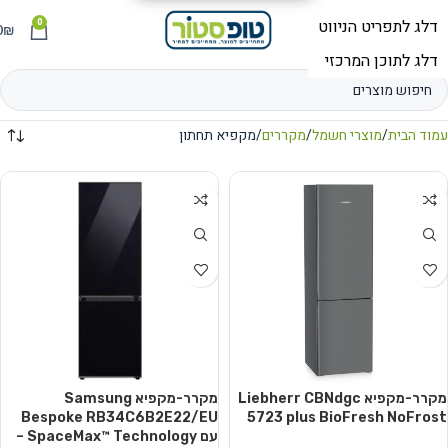
0
תפריט
₪
0
עמוד הבית
מוצרי חשמל
מקררים
מקפיא תחתון
מקרר-מקפיא Liebherr CBNdgc
מקרר-מקפיא Samsung
Bespoke RB34C6B2E22/EU
5723 plus BioFresh NoFrost
עם SpaceMax™ Technology –