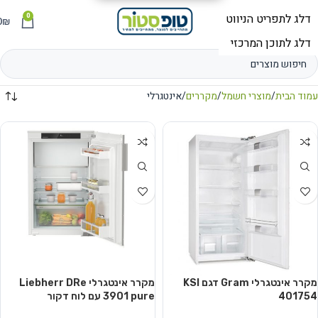
0
תפריט
₪
0
עמוד הבית
מוצרי חשמל
מקררים
אינטגרלי
מקרר אינטגרלי Gram דגם KSI
מקרר אינטגרלי Liebherr DRe
401754
3901 pure עם לוח דקור