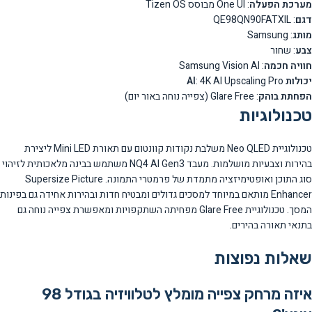
מערכת הפעלה
: One UI מבוסס Tizen OS
דגם
: QE98QN90FATXIL
מותג
: Samsung
צבע
: שחור
חוויה חכמה
: Samsung Vision AI
יכולות AI
: 4K AI Upscaling Pro
הפחתת בוהק
: Glare Free (צפייה נוחה באור יום)
טכנולוגיות
טכנולוגיית Neo QLED משלבת נקודות קוונטום עם תאורת Mini LED ליצירת
בהירות וצבעיות מושלמות. מעבד NQ4 AI Gen3 משתמש בבינה מלאכותית לזיהוי
סוג התוכן ואופטימיזציה מתמדת של פרמטרי התמונה. Supersize Picture
Enhancer מותאם במיוחד למסכים גדולים ומבטיח חדות ובהירות אחידה גם בפינות
המסך. טכנולוגיית Glare Free מפחיתה השתקפויות ומאפשרת צפייה נוחה גם
בתנאי תאורה בהירים.
שאלות נפוצות
איזה מרחק צפייה מומלץ לטלוויזיה בגודל 98