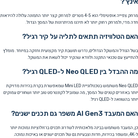
אינץ'?
מרחק צפייה אופטימלי הוא 4-5 מטרים. למרחק קצר יותר התמונה עלולה להיראות
חדה מדי, ולמרחק רחוק יותר לא תיהנו מהיתרונות של המסך הגדול.
האם הטלוויזיה תתאים לתליה על קיר רגיל?
בשל הגודל והמשקל הגדולים, נדרש תושבת קיר מקצועית וחזקה במיוחד. מומלץ
להתייעץ עם טכנאי התקנה ולוודא שהקיר יכול לשאת את המשקל.
מה ההבדל בין Neo QLED ל-QLED רגיל?
Neo QLED משתמש בטכנולוגיית Mini LED שמאפשרת בקרת בהירות מדויקת
יותר באזורים קטנים של המסך, מה שמוביל לקונטרסט טוב יותר ושחורים עמוקים
יותר בהשוואה ל-QLED רגיל.
האם המעבד AI Gen3 משפר גם תכנים ישנים?
כן, המעבד משתמש בבינה מלאכותית לשדרוג תכנים ברזולוציות נמוכות יותר
ל-4K, ומשפר בהירות, חדות וצבעיות גם של תכנים ישנים או באיכות נמוכה.