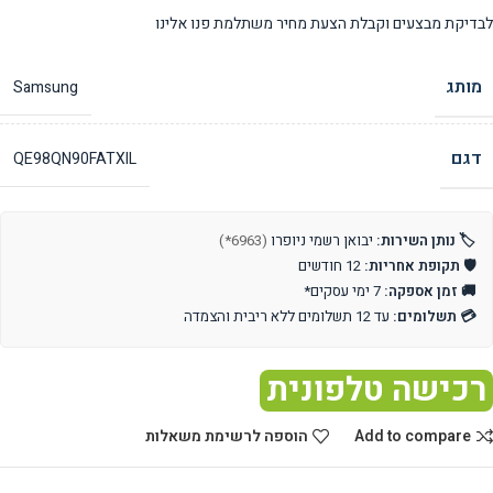
לבדיקת מבצעים וקבלת הצעת מחיר משתלמת פנו אלינו
מותג
Samsung
דגם
QE98QN90FATXIL
🏷️ נותן השירות:
יבואן רשמי ניופרו
(6963*)
🛡️ תקופת אחריות:
12 חודשים
🚚 זמן אספקה:
7 ימי עסקים*
💳 תשלומים:
עד 12 תשלומים ללא ריבית והצמדה
רכישה טלפונית
Add to compare
הוספה לרשימת משאלות