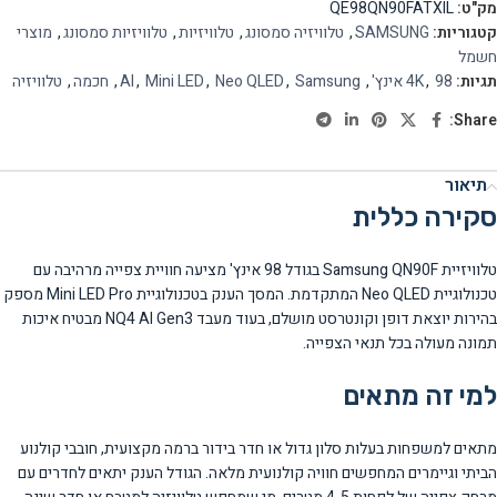
מק"ט:
QE98QN90FATXIL
קטגוריות:
SAMSUNG
,
טלוויזיה סמסונג
,
טלוויזיות
,
טלוויזיות סמסונג
,
מוצרי
חשמל
תגיות:
98 אינץ'
,
4K
,
Samsung
,
Neo QLED
,
Mini LED
,
AI
,
חכמה
,
טלוויזיה
Share:
תיאור
סקירה כללית
טלוויזיית Samsung QN90F בגודל 98 אינץ' מציעה חוויית צפייה מרהיבה עם
טכנולוגיית Neo QLED המתקדמת. המסך הענק בטכנולוגיית Mini LED Pro מספק
בהירות יוצאת דופן וקונטרסט מושלם, בעוד מעבד NQ4 AI Gen3 מבטיח איכות
תמונה מעולה בכל תנאי הצפייה.
למי זה מתאים
מתאים למשפחות בעלות סלון גדול או חדר בידור ברמה מקצועית, חובבי קולנוע
הביתי וגיימרים המחפשים חוויה קולנועית מלאה. הגודל הענק יתאים לחדרים עם