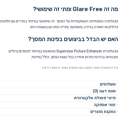
מה זה Glare Free ומתי זה שימושי?
טכנולוגיה המפחיתה השתקפויות על המסך. זה שימושי במיוחד בחדרים עם חלונות
גדולים או תאורה בהירה, ומאפשר צפייה נוחה גם בשעות היום.
האם יש הבדל בביצועים בפינות המסך?
טכנולוגיית Supersize Picture Enhancer מותאמת במיוחד למסכים גדולים
ומבטיחה בהירות וחדות אחידה בכל שטח המסך, כולל בפינות.
ט.ל.ח המפרט הטכני הקובע הוא המופיע באתר היבואן / היצרן
משלוחים
חוות דעת (0)
פינוי פסולת אלקטרונית
זמני אספקה
התקנת מוצרים