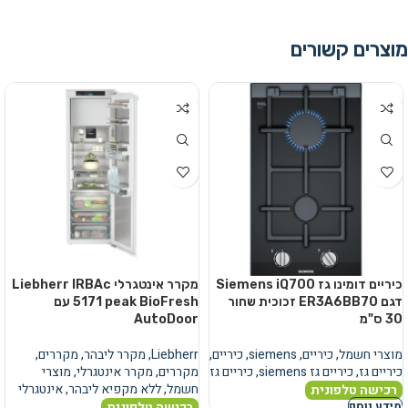
מוצרים קשורים
כיריים דומינו גז Siemens iQ700
מקרר אינטגרלי Liebherr IRBAc
דגם ER3A6BB70 זכוכית שחור
5171 peak BioFresh עם
30 ס"מ
AutoDoor
מוצרי חשמל
,
כיריים
,
siemens
,
כיריים
,
Liebherr
,
מקרר ליבהר
,
מקררים
,
כיריים גז
,
כיריים גז siemens
,
כיריים גז
מקררים
,
מקרר אינטגרלי
,
מוצרי
חשמל
,
ללא מקפיא ליבהר
,
אינטגרלי
רכישה טלפונית
רכישה טלפונית
מידע נוסף