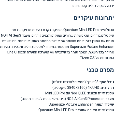
מרחק צפייה של לפחות 4-5 מטרים. מי שמחפש טלוויזיה למטבח או חדר שינה
ירצה לשקול גדלים קטנים יותר.
יתרונות עיקריים
טכנולוגיית Quantum Mini LED Pro מעניקה בקרת בהירות מדויקת ברמת
פיקסלים בודדים, ומאפשרת שחורים עמוקים ולבנים זוהרים. מעבד NQ4 AI Gen3
מנתח את התוכן בזמן אמת ומשפר את איכות התמונה באופן אוטומטי. טכנולוגיית
Supersize Picture Enhancer מותאמת במיוחד למסכים גדולים ומבטיחה בהירות
אחידה בכל השטח. המסך תומך ברזולוציית 4K ומערכת הפעלה חכמה One UI
המבוססת על Tizen OS.
מפרט טכני
גודל מסך
: 98 אינץ' (מתאים לחדרים גדולים)
רזולוציה
: 4K UHD (3840×2160 פיקסלים)
טכנולוגיית תצוגה
: Neo QLED עם Mini LED Pro
מעבד
: NQ4 AI Gen3 Processor (בינה מלאכותית לשיפור תמונה)
שיפור תמונה
: Supersize Picture Enhancer
טכנולוגיית תאורה אחורית
: Quantum Mini LED Pro