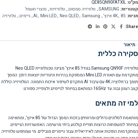
מק"ט:
QE85QN90FATXIL
קטגוריות:
SAMSUNG
,
טלוויזיה סמסונג
,
טלוויזיות
,
מוצרי חשמל
תגיות:
85 אינץ'
,
4K
,
Samsung
,
Neo QLED
,
Mini LED
,
AI
,
גיימינג
,
טלוויזיה
Share:
תיאור
סקירה כללית
טלוויזיה Samsung QN90F בגודל 85 אינץ' מציגה טכנולוגיית Neo QLED
מתקדמת עם תאורת Mini LED המספקת בהירות וניגודיות יוצאות דופן. המסך
תומך ברזולוציה 4K עם עיבוד AI מתקדם לשיפור איכות התמונה. הטלוויזיה כוללת
קצב רענון גבוה עד 165Hz המותאם במיוחד לגיימינג ולצפייה ספורט.
למי זה מתאים
מותאמת לסלונים גדולים ומרווחים בזכות המסך הגדול של 85 אינץ', ומתאימה
במיוחד למשפחות הרוצות חוויית קולנוע ביתי מרשימה. האפשרויות הגיימינג
המתקדמות הופכות אותה לאידיאלית עבור גיימרים מובילים. מי שמחפש טלוויזיה