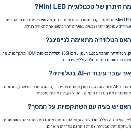
מה היתרון של טכנולוגיית Mini LED?
Mini LED מספקת בקרת תאורה אזורית מדויקת, מה שיוצר ניגודיות גבוהה יותר,
שחורים עמוקים יותר וצבעים עשירים יותר בהשוואה לתאורה רגילה.
האם הטלוויזיה מתאימה לגיימינג?
כן, הטלוויזיה תומכת בקצב רענון עד 165Hz וכוללת כניסות HDMI מתקדמות, מה
שמבטיח חוויית גיימינג חלקה וללא עיכובים.
איך עובד עיבוד ה-AI בטלוויזיה?
מעבד ה-AI מזהה את סוג התוכן שאתם צופים בו (סרט, ספורט, חדשות) ומתאים
אוטומטית את הגדרות התמונה והקול לקבלת איכות מיטבית.
האם יש בעיה עם השתקפויות על המסך?
לא, הטלוויזיה כוללת טכנולוגיה אנטי-השתקפות מתקדמת המפחיתה משמעותית
השתקפויות ומבטיחה צפייה נוחה גם בחדרים מוארים.