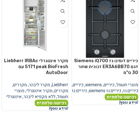
כיריים דומינו גז Siemens iQ700
מקרר אינטגרלי Liebherr IRBAc
דגם ER3A6BB70 זכוכית שחור
5171 peak BioFresh עם
30 ס"מ
AutoDoor
מוצרי חשמל
,
כיריים
,
siemens
,
כיריים
,
Liebherr
,
מקרר ליבהר
,
מקררים
,
כיריים גז
,
כיריים גז siemens
,
כיריים גז
מקררים
,
מקרר אינטגרלי
,
מוצרי
חשמל
,
ללא מקפיא ליבהר
,
אינטגרלי
רכישה טלפונית
רכישה טלפונית
מידע נוסף
מידע נוסף