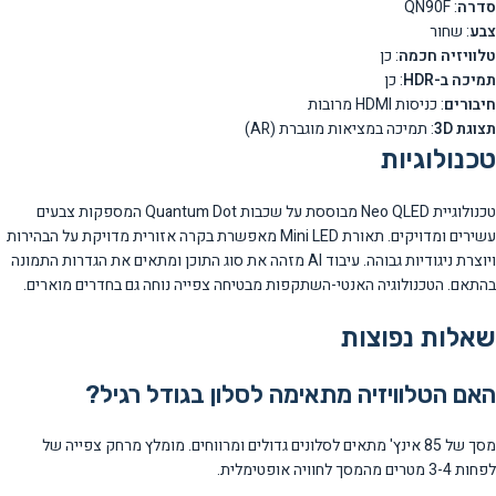
סדרה
: QN90F
צבע
: שחור
טלוויזיה חכמה
: כן
תמיכה ב-HDR
: כן
חיבורים
: כניסות HDMI מרובות
תצוגת 3D
: תמיכה במציאות מוגברת (AR)
טכנולוגיות
טכנולוגיית Neo QLED מבוססת על שכבות Quantum Dot המספקות צבעים
עשירים ומדויקים. תאורת Mini LED מאפשרת בקרה אזורית מדויקת על הבהירות
ויוצרת ניגודיות גבוהה. עיבוד AI מזהה את סוג התוכן ומתאים את הגדרות התמונה
בהתאם. הטכנולוגיה האנטי-השתקפות מבטיחה צפייה נוחה גם בחדרים מוארים.
שאלות נפוצות
האם הטלוויזיה מתאימה לסלון בגודל רגיל?
מסך של 85 אינץ' מתאים לסלונים גדולים ומרווחים. מומלץ מרחק צפייה של
לפחות 3-4 מטרים מהמסך לחוויה אופטימלית.