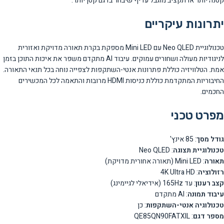
קטנה יותר או תקציב מוגבל עדיף שיבחר בדגם קטן יותר.
יתרונות עיקריים
טכנולוגיית Neo QLED עם Mini LED מספקת בקרת תאורה מדויקת ואזורית
לניגודיות מעולה ושחורים עמוקים. עיבוד AI מתקדם משפר את איכות התוכן בזמן
אמת. הטלוויזיה כוללת פתרונות אנטי-השתקפות לצפייה נוחה בכל תנאי התאורה.
החיבוריות המתקדמת כוללת כניסות HDMI מרובות והתאמה לכל המכשירים
החכמים.
מפרט טכני
גודל מסך
: 85 אינץ'
טכנולוגיית תצוגה
: Neo QLED
תאורה
: Mini LED (תאורה אחורית מדויקת)
רזולוציה
: 4K Ultra HD
קצב רענון
: עד 165Hz (אידיאלי לגיימינג)
עיבוד תמונה
: AI מתקדם
טכנולוגיה אנטי-השתקפות
: כן
מספר דגם
: QE85QN90FATXIL