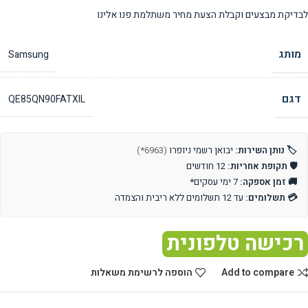
לבדיקת מבצעים וקבלת הצעת מחיר משתלמת פנו אלינו
מותג
Samsung
דגם
QE85QN90FATXIL
🏷️ נותן השירות:
יבואן רשמי ניופרו
(6963*)
🛡️ תקופת אחריות:
12 חודשים
🚚 זמן אספקה:
7 ימי עסקים*
💳 תשלומים:
עד 12 תשלומים ללא ריבית והצמדה
רכישה טלפונית
Add to compare
הוספה לרשימת משאלות