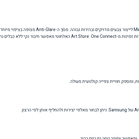
טכנולוגיית Neo QLED משתמשת ב-Quantum Dots מיניאטוריים 