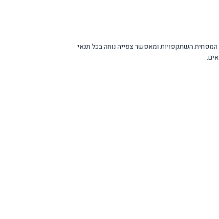
ובתאורת Mini LED לייצור צבעים מדויקים ובהירות גבוהה. מסך ה-Anti-Glare מצופה בציפוי מיוחד המפחית השתקפויות ומאפשר צפייה נוחה בכל תנאי