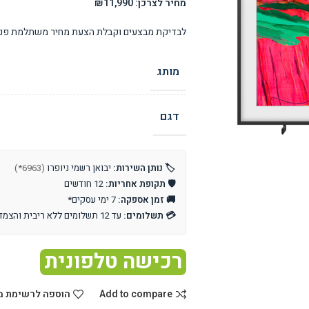
מחיר לצרכן: ₪11,990
לבדיקת מבצעים וקבלת הצעת מחיר משתלמת פנו 
מותג
דגם
🏷️ נותן השירות:
יבואן רשמי ניופרו
(6963*)
🛡️ תקופת אחריות:
12 חודשים
🚚 זמן אספקה:
7 ימי עסקים*
💳 תשלומים:
עד 12 תשלומים ללא ריבית והצמדה
רכישה טלפונית
Add to compare
הוספה לרשימת מ