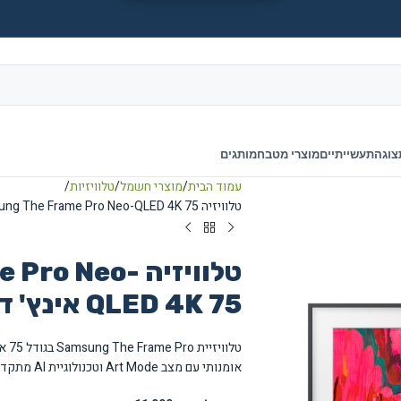
צוגה
תעשייתיים
מוצרי מטבח
מותגים
עמוד הבית
מוצרי חשמל
טלוויזיות
טלוויזיה Samsung The Frame Pro Neo-QLED 4K 75 אינץ' דגם QE75LS03FWUXIL
טלוויזיה  Neo
QLED 4K 75 אינץ' דגם QE75LS03FWUXIL
אומנותי עם מצב Art Mode וטכנולוגיית AI מתקדמת.