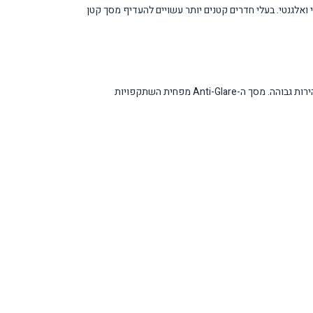
ואלגנטי. בעלי חדרים קטנים יותר עשויים להעדיף מסך קטן
הטלוויזיה מתבלטת בעיצוב המסגרת המודרני שהופך אותה ליצירת אמנות כשאינה פעילה. טכנולוגיית Neo QLED מספקת איכות תמונה מעולה עם צבעים עשירים ובהירות גבוהה. מסך ה-Anti-Glare מפחית השתקפויות