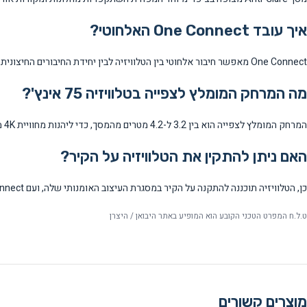
איך עובד One Connect האלחוטי?
One Connect מאפשר חיבור אלחוטי בין הטלוויזיה לבין יחידת החיבורים החיצונית, כך שאין צורך להעביר כבלים לטלוויזיה עצמה ונוצר מראה נקי יותר.
מה המרחק המומלץ לצפייה בטלוויזיה 75 אינץ'?
המרחק המומלץ לצפייה הוא בין 3.2 ל-4.2 מטרים מהמסך, כדי ליהנות מחוויית 4K מיטבית ללא עייפות עיניים.
האם ניתן להתקין את הטלוויזיה על הקיר?
כן, הטלוויזיה תוכננה להתקנה על הקיר במסגרת העיצוב האומנותי שלה, ועם One Connect האלחוטי ההתקנה נקייה יותר.
ט.ל.ח המפרט הטכני הקובע הוא המופיע באתר היבואן / היצרן
מוצרים קשורים