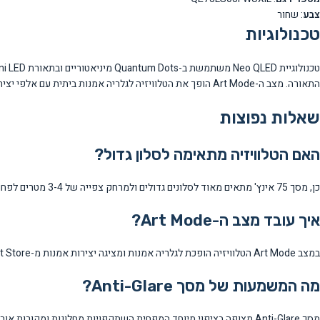
צבע
: שחור
טכנולוגיות
התאורה. מצב ה-Art Mode הופך את הטלוויזיה לגלריה אמנות ביתית עם אלפי יצירות זמינות מ-Art Store. One Connect האלחוטי מאפשר חיבור נקי ללא כבלים נראים.
שאלות נפוצות
האם הטלוויזיה מתאימה לסלון גדול?
כן, מסך 75 אינץ' מתאים מאוד לסלונים גדולים ולמרחק צפייה של 3-4 מטרים לפחות, ומספק חוויית צפייה קולנועית מעולה.
איך עובד מצב ה-Art Mode?
במצב Art Mode הטלוויזיה הופכת לגלריה אמנות ומציגה יצירות אמנות מ-Art Store של Samsung. ניתן לבחור מאלפי יצירות ולהחליף אותן לפי הרצון.
מה המשמעות של מסך Anti-Glare?
מסך Anti-Glare מצופה בציפוי מיוחד המפחית השתקפויות מחלונות ומקורות אור, ומאפשר צפייה נוחה גם ביום בהיר.