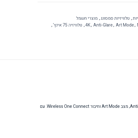
יות
,
טלוויזיות סמסונג
,
מוצרי חשמל
,
Art Mode
,
Anti-Glare
,
4K
,
טלוויזיה 75 אינץ'
,
טלוויזיית Samsung The Frame Pro 75 אינץ' משלבת טכנולוגיית Neo QLED 4K עם עיצוב אומנותי ייחודי. הטלוויזיה מציעה חוויית צפייה מתקדמת עם מסך Anti-Glare, מצב Art Mode וחיבור Wireless One Connect. עם