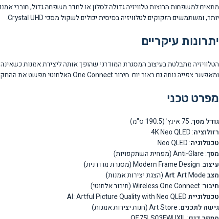
מתאים למשפחות הרוצות טלוויזיה גדולה לסלון או לחדר משפחה גדול, חובבי אמנות
יותר, ומשתמשים הזקוקים לטלוויזיה בסיסית יכולים לשקול מסכי Crystal UHD.
יתרונות עיקריים
ומאפשר צפייה נוחה גם באור יום. חיבור One Connect האלחוטי מפשט את ההתקנה ומפחית בלגן כבלים.
מפרט טכני
גודל מסך
: 75 אינץ' (190.5 ס"מ)
רזולוציה
: 4K Neo QLED
טכנולוגיה
: Neo QLED
מסך
: Anti-Glare (מפחית השתקפויות)
עיצוב
: Modern Frame Design (מסגרת מודרנית)
מצב Art
: Art Mode (הצגת יצירות אמנות)
חיבור
: Wireless One Connect (חיבור אלחוטי)
טכנולוגיית AI
: Artful Picture Quality with Neo QLED
גישה לתכנים
: Art Store (חנות יצירות אמנות)
מספר דגם
: QE75LS03FWUXIL