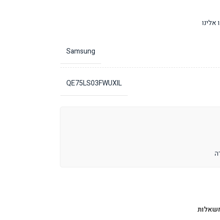
אלינו
Samsung
QE75LS03FWUXIL
שאלות