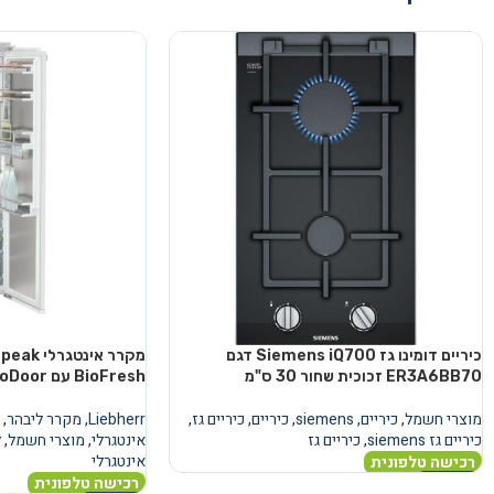
כיריים דומינו גז Siemens iQ700 דגם
מקרר אינ
ER3A6BB70 זכוכית שחור 30 ס"מ
BioFresh עם AutoDoor
מוצרי חשמל
,
כיריים
,
siemens
,
כיריים
,
כיריים גז
,
Liebherr
,
מקרר ליבהר
,
כיריים גז siemens
,
כיריים גז
אינטגרלי
,
מוצרי חשמל
,
ל
אינטגרלי
רכישה טלפונית
רכישה טלפונית
מידע נוסף