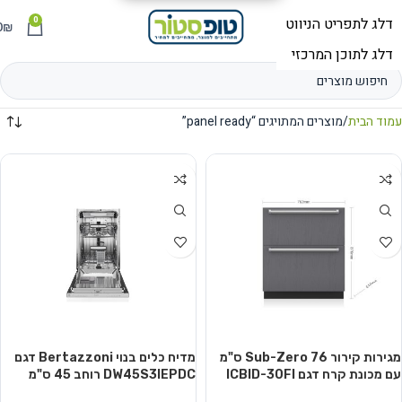
0
תפריט
₪
0
עמוד הבית
מוצרים המתויגים “panel ready”
מגירות קירור Sub-Zero 76 ס"מ
מדיח כלים בנוי Bertazzoni דגם
עם מכונת קרח דגם ICBID-30FI
DW45S3IEPDC רוחב 45 ס"מ