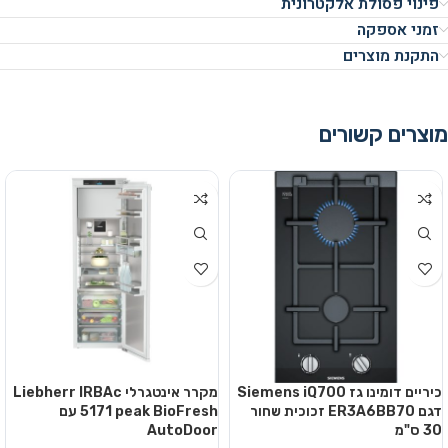
פינוי פסולת אלקטרונית
זמני אספקה
התקנת מוצרים
מוצרים קשורים
כיריים דומינו גז Siemens iQ700
מקרר אינטגרלי Liebherr IRBAc
דגם ER3A6BB70 זכוכית שחור
5171 peak BioFresh עם
30 ס"מ
AutoDoor