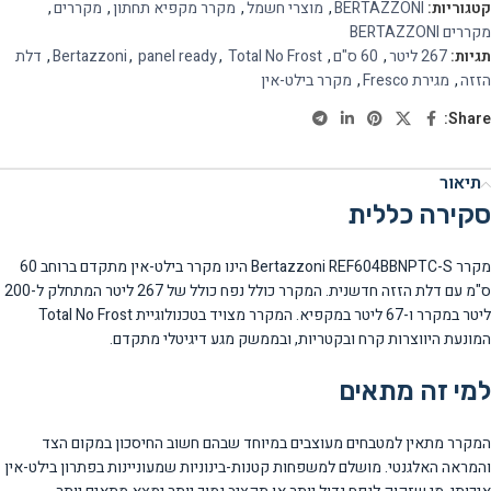
קטגוריות:
BERTAZZONI
,
מוצרי חשמל
,
מקרר מקפיא תחתון
,
מקררים
,
מקררים BERTAZZONI
תגיות:
267 ליטר
,
60 ס"ם
,
Total No Frost
,
panel ready
,
Bertazzoni
,
דלת
הזזה
,
מגירת Fresco
,
מקרר בילט-אין
Share:
תיאור
סקירה כללית
מקרר Bertazzoni REF604BBNPTC-S הינו מקרר בילט-אין מתקדם ברוחב 60
ס"מ עם דלת הזזה חדשנית. המקרר כולל נפח כולל של 267 ליטר המתחלק ל-200
ליטר במקרר ו-67 ליטר במקפיא. המקרר מצויד בטכנולוגיית Total No Frost
המונעת היווצרות קרח ובקטריות, ובממשק מגע דיגיטלי מתקדם.
למי זה מתאים
המקרר מתאין למטבחים מעוצבים במיוחד שבהם חשוב החיסכון במקום הצד
והמראה האלגנטי. מושלם למשפחות קטנות-בינוניות שמעוניינות בפתרון בילט-אין