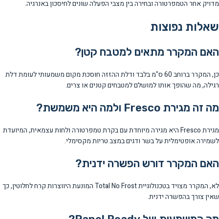
מדויק אחר הטמפרטורה ובחירה בין מצבי הפעלה שונים לחיסכון באנרגיה.
שאלות נפוצות
האם המקרר מתאים למטבח קטן?
כן, המקרר ברוחב 60 ס"מ בלבד ודלת ההזזה חוסכת מקום משמעותי לעומת דלת
רגילה, מה שהופך אותו למושלם למטבחים קטנים או צרים.
מה זה מגירת Fresco ולמה היא משמשת?
מגירת Fresco היא מגירה מיוחדת עם בקרת טמפרטורה ולחות עצמאית, המיועדת
לשמירה אופטימלית על בשר ודגים במצב טריות מקסימלי.
האם המקרר דורש הפשרה ידנית?
לא, המקרר מצויד בטכנולוגיית Total No Frost המונעת היווצרות קרח לחלוטין, כך
שאין צורך בהפשרה ידנית.