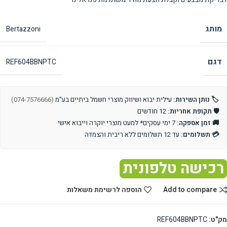
מותג
Bertazzoni
דגם
REF604BBNPTC
🏷️ נותן השירות:
עילית יבוא ושיווק מוצרי חשמל ביתיים בע"מ
(074-7576666)
🛡️ תקופת אחריות:
12 חודשים
🚚 זמן אספקה:
7 ימי עסקים* למעט מוצרי יוקרה וייבוא אישי
💳 תשלומים:
עד 12 תשלומים ללא ריבית והצמדה
רכישה טלפונית
Add to compare
הוספה לרשימת משאלות
מק"ט:
REF604BBNPTC