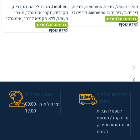
מוצרי חשמל
,
כיריים
,
siemens
,
כיריים
,
Liebherr
,
מקרר ליבהר
,
מקררים
,
כיריים גז
,
כיריים גז siemens
,
כיריים גז
מקררים
,
מקרר אינטגרלי
,
מוצרי
חשמל
,
ללא מקפיא ליבהר
,
אינטגרלי
רכישה טלפונית
רכישה טלפונית
מידע נוסף
מידע נוסף
מחירים כוללים
שעות פעילות
משלוח
ימי חול א-ה 09:00-
למעט להובלות
17:00
מרוחקות / תוספת
עבור קומות ופירוק
דלתות