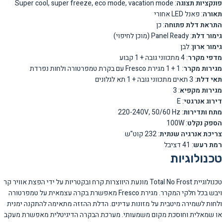
פונקציות תצוגה
: Super cool, super freeze, eco mode, vacation mode
תאורה
: פאנל LED אחורי
התראת דלת פתוחה
: כן
גימור דלת
: Panel Ready (מוכן לחיפוי)
גימור ארון
: לבן
מדפי מקרר
: 4 מתכווני גובה + 1 קבוע
מגירות מקרר
: 1 + 1 מגירת Fresco עם בקרת טמפרטורה ולחות נפרדת
תאי דלת
: 3 תאים מתכווני גובה + 1 תא לגלונים
מגירות מקפיא
: 3
דירוג אנרגטי
: E
מתח ותדירות
: 220-240V, 50/60 Hz
הספק נקלט
: 100W
צריכת אנרגיה שנתית
: 232 קוט"ש
רמת רעש
: 41 דציבל
טכנולוגיות
טכנולוגיית Total No Frost מונעת היווצרות קרח ובקטריות על ידי הפצת אוויר קר
ויבש בכל חלקי המקרר. מגירת Fresco מאפשרת בקרה עצמאית על טמפרטורה
ולחות לשמירה מיטבית על מזונות עדינים. הדלת ההזזה מתאימה להתקנה ימנית
או שמאלית וחוסכת מקום משמעותי. מערכת הבקרה הדיגיטלית מאפשרת מעקב