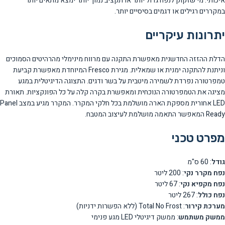
איכותי. מי שזקוק לנפח גדול יותר או תקציב נמוך יותר ימצא מתאים יותר
במקררים רגילים או דגמים בסיסיים יותר.
יתרונות עיקריים
הדלת ההזזה החדשנית מאפשרת התקנה עם מרווח מינימלי מהרהיטים הסמוכים
וניתנת להתקנה ימנית או שמאלית. מגירת Fresco המיוחדת מאפשרת קביעת
טמפרטורה נפרדת לשמירה מיטבית על בשר ודגים. התצוגה הדיגיטלית במגע
מציגה את הטמפרטורה הנוכחית ומאפשרת בקרה קלה על כל הפונקציות. תאורת
LED אחורית מספקת הארה מושלמת בכל חלקי המקרר. המקרר מגיע במצב Panel
Ready המאפשר התאמה מושלמת לעיצוב המטבח.
מפרט טכני
גודל
: 60 ס"מ
נפח מקרר נקי
: 200 ליטר
נפח מקפיא נקי
: 67 ליטר
נפח כולל
: 267 ליטר
מערכת קירור
: Total No Frost (ללא הפשרות ידניות)
ממשק משתמש
: ממשק דיגיטלי LED מגע פנימי