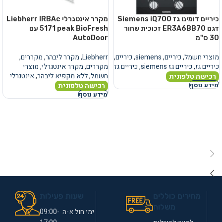
כיריים דומינו גז Siemens iQ700
מקרר אינטגרלי Liebherr IRBAc
דגם ER3A6BB70 זכוכית שחור
5171 peak BioFresh עם
30 ס"מ
AutoDoor
מוצרי חשמל
,
כיריים
,
siemens
,
כיריים
,
Liebherr
,
מקרר ליבהר
,
מקררים
,
כיריים גז
,
כיריים גז siemens
,
כיריים גז
מקררים
,
מקרר אינטגרלי
,
מוצרי
חשמל
,
ללא מקפיא ליבהר
,
אינטגרלי
רכישה טלפונית
רכישה טלפונית
מידע נוסף
מידע נוסף
מחירים כוללים
שעות פעילות
משלוח
ימי חול א-ה 09:00-