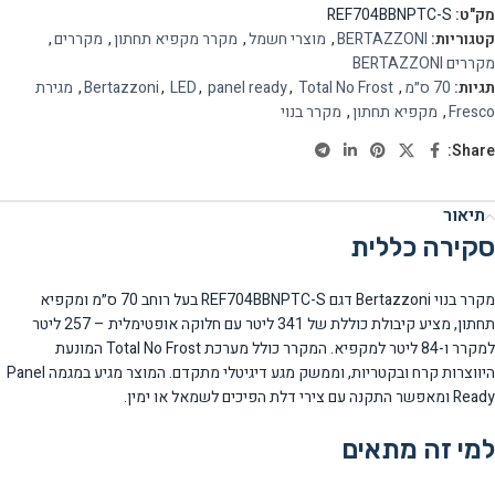
מק"ט:
REF704BBNPTC-S
קטגוריות:
BERTAZZONI
,
מוצרי חשמל
,
מקרר מקפיא תחתון
,
מקררים
,
מקררים BERTAZZONI
תגיות:
70 ס״מ
,
Total No Frost
,
panel ready
,
LED
,
Bertazzoni
,
מגירת
Fresco
,
מקפיא תחתון
,
מקרר בנוי
Share:
תיאור
סקירה כללית
מקרר בנוי Bertazzoni דגם REF704BBNPTC-S בעל רוחב 70 ס״מ ומקפיא
תחתון, מציע קיבולת כוללת של 341 ליטר עם חלוקה אופטימלית – 257 ליטר
למקרר ו-84 ליטר למקפיא. המקרר כולל מערכת Total No Frost המונעת
היווצרות קרח ובקטריות, וממשק מגע דיגיטלי מתקדם. המוצר מגיע במגמה Panel
Ready ומאפשר התקנה עם צירי דלת הפיכים לשמאל או ימין.
למי זה מתאים