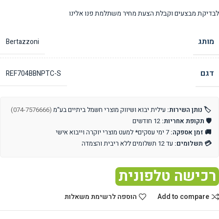
לבדיקת מבצעים וקבלת הצעת מחיר משתלמת פנו אלינו
מותג
Bertazzoni
דגם
REF704BBNPTC-S
🏷️ נותן השירות:
עילית יבוא ושיווק מוצרי חשמל ביתיים בע"מ
(074-7576666)
🛡️ תקופת אחריות:
12 חודשים
🚚 זמן אספקה:
7 ימי עסקים* למעט מוצרי יוקרה וייבוא אישי
💳 תשלומים:
עד 12 תשלומים ללא ריבית והצמדה
רכישה טלפונית
Add to compare
הוספה לרשימת משאלות