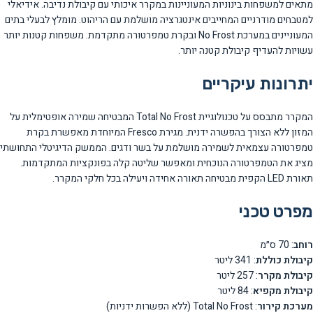
מתאים למשפחות בינוניות המעוניינות במקרר איכותי עם קיבולת נדיבה. אידיאלי
למטבחים מודרניים המחייבים אינטגרציה מושלמת עם הריהוט. מומלץ לבעלי בתים
המעוניינים במערכת No Frost ובקרת טמפרטורה מתקדמת. משפחות קטנות יותר
עשויות להעדיף קיבולת קטנה יותר.
יתרונות עיקריים
המקרר מתבסס על טכנולוגיית Total No Frost המבטיחה שמירה אופטימלית על
המזון ללא הצורך בהפשרה ידנית. מגירת Fresco המיוחדת מאפשרת בקרת
טמפרטורה עצמאית לשמירה מושלמת על בשר ודגים. הממשק הדיגיטלי התחושתי
מציג את הטמפרטורה הנוכחית ומאפשר שליטה קלה בפונקציות המתקדמות.
תאורת LED הקפית מבטיחה תאורה אחידה ויעילה בכל חלקי המקרר.
מפרט טכני
רוחב
: 70 ס״מ
קיבולת כוללת
: 341 ליטר
קיבולת מקרר
: 257 ליטר
קיבולת מקפיא
: 84 ליטר
מערכת קירור
: Total No Frost (ללא הפשרות ידניות)