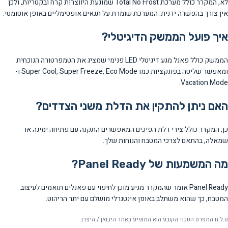
לא, המקרר כולל מערכת Total No Frost שמונעת היווצרות קרח ובקטריות, ולכן
אין צורך בהפשרה ידנית. המערכת שומרת על תנאים אופטימליים באופן אוטומטי.
איך פועל הממשק הדיגיטלי?
הממשק כולל פאנל מגע דיגיטלי LED פנימי שמציג את הטמפרטורה הנוכחית
ומאפשר שליטה בפונקציות כמו Super Cool, Super Freeze, Eco Mode ו-
Vacation Mode.
האם ניתן להתקין את הדלת משני הצדדים?
כן, המקרר כולל צירי דלת הפיכים המאפשרים התקנה עם פתיחה ימינה או
שמאלה, בהתאם לצרכי המטבח והנוחות שלך.
מה המשמעות של Panel Ready?
Panel Ready אומר שהמקרר מגיע מוכן לחיפוי עם פאנלים תואמים לעיצוב
המטבח, כך שהוא משתלב באופן אינטגרלי מושלם עם יתר הריהוט.
ט.ל.ח המפרט הטכני הקובע הוא המופיע באתר היבואן / היצרן