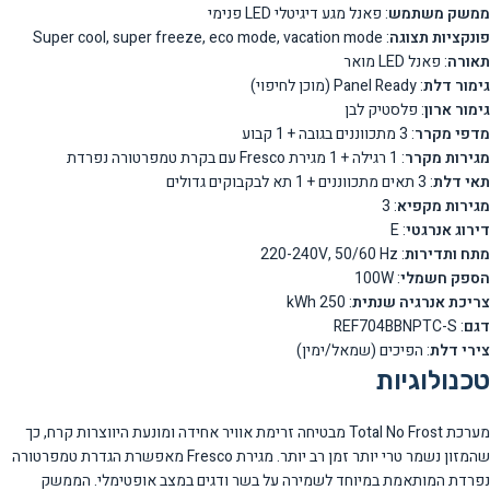
ממשק משתמש
: פאנל מגע דיגיטלי LED פנימי
פונקציות תצוגה
: Super cool, super freeze, eco mode, vacation mode
תאורה
: פאנל LED מואר
גימור דלת
: Panel Ready (מוכן לחיפוי)
גימור ארון
: פלסטיק לבן
מדפי מקרר
: 3 מתכווננים בגובה + 1 קבוע
מגירות מקרר
: 1 רגילה + 1 מגירת Fresco עם בקרת טמפרטורה נפרדת
תאי דלת
: 3 תאים מתכווננים + 1 תא לבקבוקים גדולים
מגירות מקפיא
: 3
דירוג אנרגטי
: E
מתח ותדירות
: 220-240V, 50/60 Hz
הספק חשמלי
: 100W
צריכת אנרגיה שנתית
: 250 kWh
דגם
: REF704BBNPTC-S
צירי דלת
: הפיכים (שמאל/ימין)
טכנולוגיות
מערכת Total No Frost מבטיחה זרימת אוויר אחידה ומונעת היווצרות קרח, כך
שהמזון נשמר טרי יותר זמן רב יותר. מגירת Fresco מאפשרת הגדרת טמפרטורה
נפרדת המותאמת במיוחד לשמירה על בשר ודגים במצב אופטימלי. הממשק