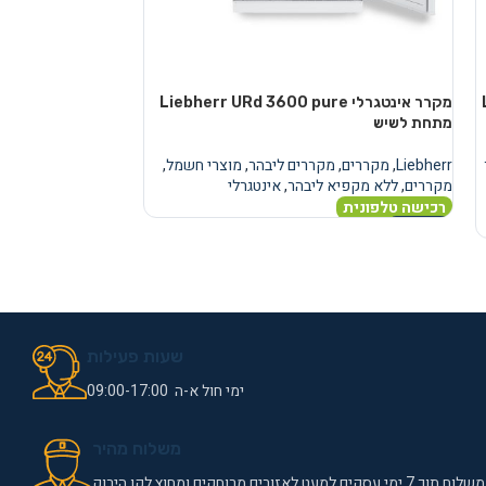
מקרר אינטגרלי Liebherr URd 3600 pure
מקרר
מתחת לשיש
מתחת לשיש
Liebherr
,
מקררים
,
מקררים ליבהר
,
מוצרי חשמל
,
Liebherr
,
מקררים
,
מ
מקררים
,
ללא מקפיא ליבהר
,
אינטגרלי
מקררים
,
ללא מקפיא
רכישה טלפונית
רכישה טלפונית
מידע נוסף
מידע נוסף
שעות פעילות
ימי חול א-ה 09:00-17:00
משלוח מהיר
משלוח תוך 7 ימי עסקים למעט לאזורים מרוחקים ומחוץ לקו הירוק