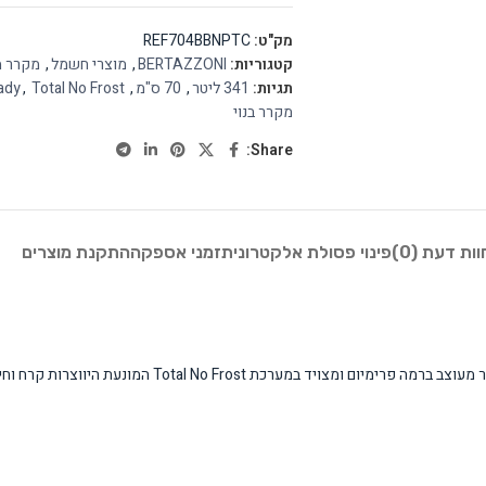
מק"ט:
REF704BBNPTC
קטגוריות:
BERTAZZONI
,
מוצרי חשמל
,
מקרר מ
תגיות:
341 ליטר
,
70 ס"מ
,
Total No Frost
,
ady
מקרר בנוי
Share:
וות דעת (0)
פינוי פסולת אלקטרונית
זמני אספקה
התקנת מוצרים