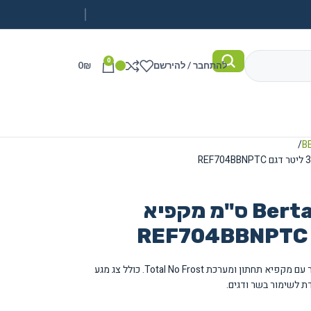
0
להתחבר / להירשם
₪
0
מקרר בנוי Bertazzoni 70 ס"מ מקפיא
מקרר בנוי יוקרתי של Bertazzoni בנפח 341 ליטר עם מקפיא תחתון ומערכת Total No Frost. כולל צג מגע