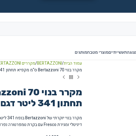
צוגה
תעשייתיים
מוצרי מטבח
מותגים
עמוד הבית
BERTAZZONI
מקררים BERTAZZONI
מקרר בנוי Bertazzoni 70 ס"מ מקפיא תחתון ‏341 ‏ליטר דגם REF704BBNPTC
תחתון ‏341 ‏ליטר דגם REF704BBNPTC
דיגיטלי ומגירת Fresco עם בקרת טמפרטורה נפרדת לשימור בשר ודגים.