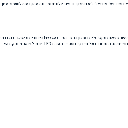
איכותי ויעיל. אידיאלי למי שמבקש עיצוב אלגנטי ותכונות מתקדמות לשימור מזון
המקרר מצויד ב-4 מדפי זכוכית מתכווננים ו-4 תאי דלת מתכווננים בגובה