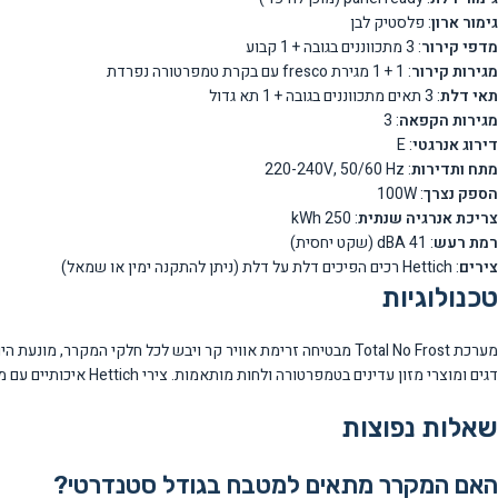
גימור ארון
: פלסטיק לבן
מדפי קירור
: 3 מתכווננים בגובה + 1 קבוע
מגירות קירור
: 1 + 1 מגירת fresco עם בקרת טמפרטורה נפרדת
תאי דלת
: 3 תאים מתכווננים בגובה + 1 תא גדול
מגירות הקפאה
: 3
דירוג אנרגטי
: E
מתח ותדירות
: 220-240V, 50/60 Hz
הספק נצרך
: 100W
צריכת אנרגיה שנתית
: 250 kWh
רמת רעש
: 41 dBA (שקט יחסית)
צירים
: Hettich רכים הפיכים דלת על דלת (ניתן להתקנה ימין או שמאל)
טכנולוגיות
דגים ומוצרי מזון עדינים בטמפרטורה ולחות מותאמות. צירי Hettich איכותיים עם מנגנון סגירה רכה ואפשרות התקנה דו-כיוונית מבטיחים פעולה חלקה ועמידות לאורך שנים.
שאלות נפוצות
האם המקרר מתאים למטבח בגודל סטנדרטי?