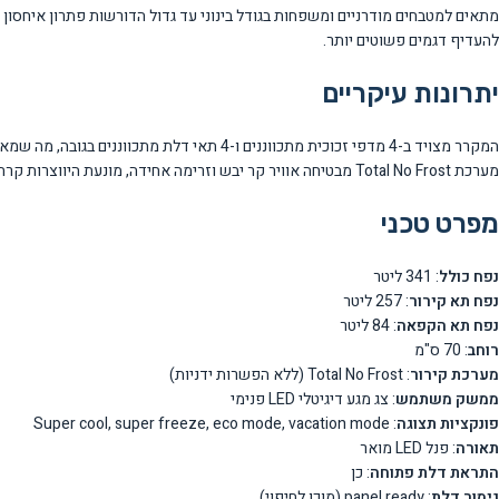
מתאים למטבחים מודרניים ומשפחות בגודל בינוני עד גדול הדורשות פתרון איחסון 
להעדיף דגמים פשוטים יותר.
יתרונות עיקריים
מערכת Total No Frost מבטיחה אוויר קר יבש וזרימה אחידה, מונעת היווצרות קרח ומפחיתה התפתחות של חיידקים ועובש. תאורת LED עם פנל מואר מספקת הארה מושלמת ואחידה בכל חללי המקרר.
מפרט טכני
נפח כולל
: 341 ליטר
נפח תא קירור
: 257 ליטר
נפח תא הקפאה
: 84 ליטר
רוחב
: 70 ס"מ
מערכת קירור
: Total No Frost (ללא הפשרות ידניות)
ממשק משתמש
: צג מגע דיגיטלי LED פנימי
פונקציות תצוגה
: Super cool, super freeze, eco mode, vacation mode
תאורה
: פנל LED מואר
התראת דלת פתוחה
: כן
גימור דלת
: panel ready (מוכן לחיפוי)