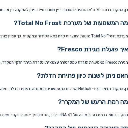
כן, המקרר ברוחב 70 ס"מ מתאים למטבחי בניין סטנדרטיים וניתן להתקנה בין ארונות המטבח. הוא מעוצב כ-panel ready כך שניתן לחפות אותו בדלת המטבח.
מה המשמעות של מערכת Total No Frost?
מערכת Total No Frost מונעת היווצרות קרח בתא הקירור ובמקפיא, כך שאין צורך בהפשרות ידניות. המערכת גם מקטינה התפתחות של חיידקים ושומרת על איכות המזון.
איך פועלת מגירת Fresco?
מגירת Fresco מאפשרת הגדרת טמפרטורה עצמאית ונפרדת מיתר חלקי המקרר, מה שמושלם לשימור בשר, דגים ומוצרי מזון עדינים בתנאים אופטימליים.
האם ניתן לשנות כיוון פתיחת הדלת?
כן, המקרר מצויד בצירי Hettich הפיכים המאפשרים התקנה עם פתיחת דלת ימינה או שמאלה, בהתאם לפריסת המטבח.
מה רמת הרעש של המקרר?
המקרר פועל ברמת רעש נמוכה של 41 dBA בלבד, מה שהופך אותו לשקט יחסית ומתאים לשימוש במטבחים פתוחים לסלון.