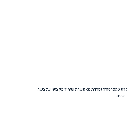
To מבטיחה זרימת אוויר קר ויבש לכל חלקי המקרר, מונעת היווצרות קרח וקיפאון ושומרת על רמת לחות אופטימלית למזון. מגירת Fresco עם בקרת טמפרטורה נפרדת מאפשרת שימור מקצועי של בשר,