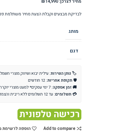
מחיר לצרכן: ₪14,990
לבדיקת מבצעים וקבלת הצעת מחיר משתלמת פנו 
מותג
דגם
🏷️ נותן השירות:
עילית יבוא ושיווק מוצרי חשמל
🛡️ תקופת אחריות:
12 חודשים
🚚 זמן אספקה:
7 ימי עסקים* למעט מוצרי יוקרה וייבוא אישי
💳 תשלומים:
עד 12 תשלומים ללא ריבית והצמדה
רכישה טלפונית
Add to compare
הוספה לרשימת מ