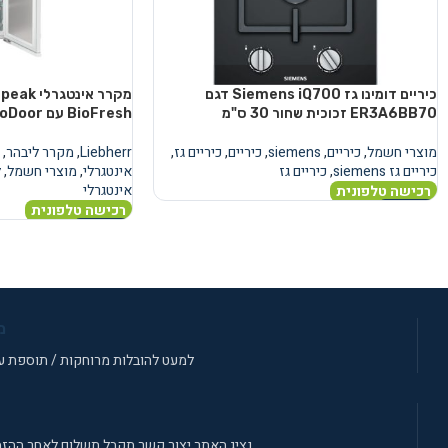
כיריים דומינו גז Siemens iQ700 דגם
מקרר אינ
ER3A6BB70 זכוכית שחור 30 ס"מ
BioFresh עם AutoDoor
מוצרי חשמל
,
כיריים
,
siemens
,
כיריים
,
כיריים גז
,
Liebherr
,
מקרר ליבהר
,
כיריים גז siemens
,
כיריים גז
אינטגרלי
,
מוצרי חשמל
,
ל
אינטגרלי
רכישה טלפונית
רכישה טלפונית
מידע נוסף
מידע נוסף
מ
למעט להובלות מרוחקות / תוספת עב
נציג האתר יצור קשר תקבל תשלום לאחר ההזמ