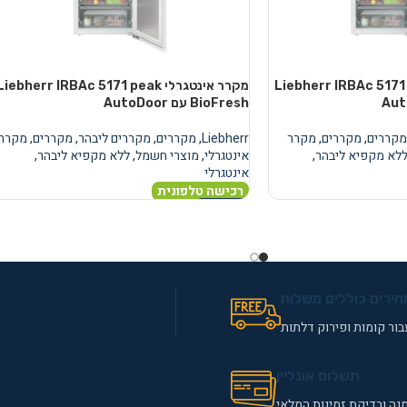
טגרלי Liebherr IRBAc 5171 peak
מקרר אינטגרלי Liebherr IRBAc 5171 peak
BioFresh עם AutoDoor
מקררים
,
מקררים
,
מקרר
Liebherr
,
מקררים
,
מקררים ליבהר
,
מקררים
,
מקרר
לא מקפיא ליבהר
,
אינטגרלי
,
מוצרי חשמל
,
ללא מקפיא ליבהר
,
אינטגרלי
רכישה טלפונית
מידע נוסף
חירים כוללים משלוח
ור קומות ופירוק דלתות
תשלום אונליין
נה ובדיקת זמינות המלאי