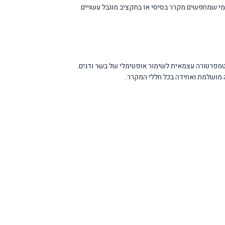
. מי שמחפשים מקרר בסיסי או בתקציב מוגבל עשויים
, מה שמאפשר גמישות מקסימלית בארגון המזון. מגירת Fresco הייחודית מאפשרת הגדרת טמפרטורה עצמאית לשימור אופטימלי של בשר ודגים.