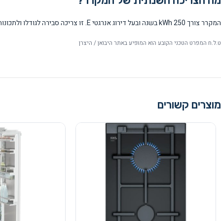
מה הצריכה השנתית של המקרר?
המקרר צורך 250 kWh בשנה ובעל דירוג אנרגטי E. זו צריכה סבירה לגודלו ולתכונות המתקדמות שלו.
ט.ל.ח המפרט הטכני הקובע הוא המופיע באתר היבואן / היצרן
מוצרים קשורים