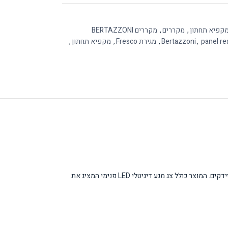
קפיא תחתון
,
מקררים
,
מקררים BERTAZZONI
panel re
,
Bertazzoni
,
מגירת Fresco
,
מקפיא תחתון
,
מקרר בנוי יוקרתי של Bertazzoni ברוחב 70 ס"מ ובנפח כולל של 341 ליטר. המקרר מעוצב ברמה פרימיום ומצויד במערכת Total No Frost המונעת היווצרות קרח וחיידקים. המוצר כולל צג מגע דיגיטלי LED פנימי המציג את