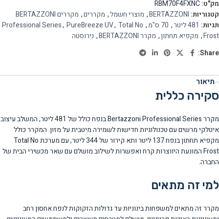
מק"ט:
RBM70F4FXNC
קטגוריות:
BERTAZZONI
,
מוצרי חשמל
,
מקררים
,
מקררים BERTAZZONI
תגיות:
481 ליטר
,
70 ס"מ
,
Total No
,
PureBreeze UV
,
Professional Series
Frost
,
מקפיא תחתון
,
מקרר BERTAZZONI
,
נירוסטה
Share:
תיאור
סקירה כללית
מקרר Bertazzoni Professional Series בנפח כולל של 481 ליטר, המשלב עיצוב
איטלקי מרשים עם טכנולוגיות חדישות לשמירה מיטבית על מזון. המקרר כולל
מקפיא תחתון בנפח 137 ליטר ותא קירור של 344 ליטר, עם מערכת Total No
Frost המונעת היווצרות קרח ואפשרות לשילוב מושלם עם שאר מכשירי הבית של
החברה.
למי זה מתאים
מקרר זה מתאים למשפחות בינוניות עד גדולות הזקוקות לנפח אחסון רחב