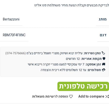
לבדיקת מבצעים וקבלת הצעת מחיר משתלמת פנו אלינו
מותג
Bertazzoni
דגם
RBM70F4FXNC
🏷️ נותן השירות:
עילית יבוא ושיווק מוצרי חשמל ביתיים בע"מ
(074-7576666)
🛡️ תקופת אחריות:
12 חודשים
🚚 זמן אספקה:
7 ימי עסקים* למעט מוצרי יוקרה וייבוא אישי
💳 תשלומים:
עד 12 תשלומים ללא ריבית והצמדה
רכישה טלפונית
Add to compare
הוספה לרשימת משאלות