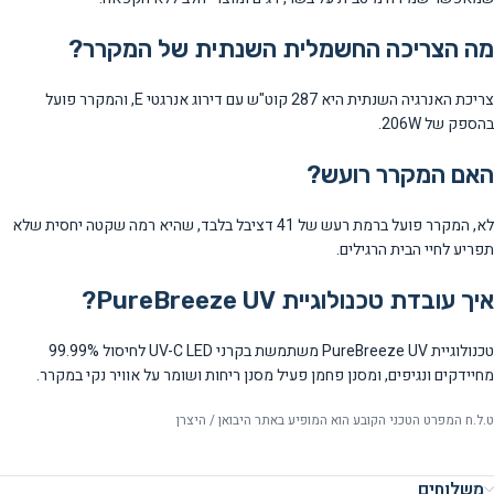
מה הצריכה החשמלית השנתית של המקרר?
צריכת האנרגיה השנתית היא 287 קוט"ש עם דירוג אנרגטי E, והמקרר פועל
בהספק של 206W.
האם המקרר רועש?
לא, המקרר פועל ברמת רעש של 41 דציבל בלבד, שהיא רמה שקטה יחסית שלא
תפריע לחיי הבית הרגילים.
איך עובדת טכנולוגיית PureBreeze UV?
טכנולוגיית PureBreeze UV משתמשת בקרני UV-C LED לחיסול 99.99%
מחיידקים ונגיפים, ומסנן פחמן פעיל מסנן ריחות ושומר על אוויר נקי במקרר.
ט.ל.ח המפרט הטכני הקובע הוא המופיע באתר היבואן / היצרן
משלוחים