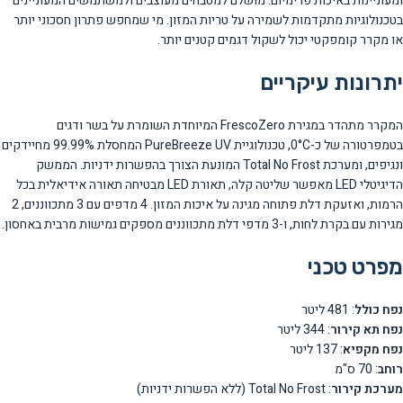
ומעוניינות באיכות פרימיום. מושלם למטבחים מעוצבים ולמשתמשים המעוניינים
בטכנולוגיות מתקדמות לשמירה על טריות המזון. מי שמחפש פתרון חסכוני יותר
או מקרר קומפקטי יכול לשקול דגמים קטנים יותר.
יתרונות עיקריים
המקרר מתהדר במגירת FrescoZero המיוחדת השומרת על בשר ודגים
בטמפרטורה של כ-0°C, טכנולוגיית PureBreeze UV המחסלת 99.99% מחיידקים
ונגיפים, ומערכת Total No Frost המונעת הצורך בהפשרות ידניות. הממשק
הדיגיטלי LED מאפשר שליטה קלה, תאורת LED מבטיחה תאורה אידיאלית בכל
הרמות, ואזעקת דלת פתוחה מגינה על איכות המזון. 4 מדפים עם 3 מתכווננים, 2
מגירות עם בקרת לחות, ו-3 מדפי דלת מתכווננים מספקים גמישות מרבית באחסון.
מפרט טכני
נפח כולל
: 481 ליטר
נפח תא קירור
: 344 ליטר
נפח מקפיא
: 137 ליטר
רוחב
: 70 ס"מ
מערכת קירור
: Total No Frost (ללא הפשרות ידניות)