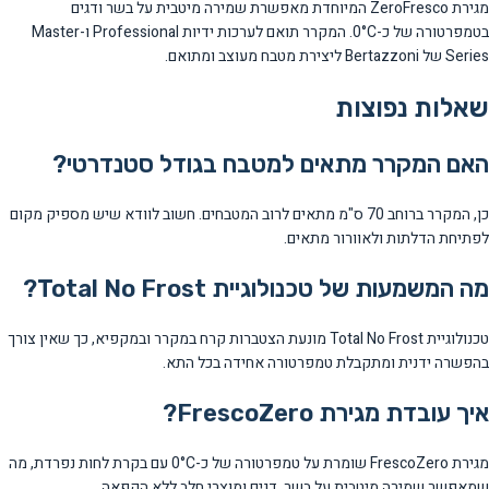
מגירת ZeroFresco המיוחדת מאפשרת שמירה מיטבית על בשר ודגים
בטמפרטורה של כ-0°C. המקרר תואם לערכות ידיות Professional ו-Master
Series של Bertazzoni ליצירת מטבח מעוצב ומתואם.
שאלות נפוצות
האם המקרר מתאים למטבח בגודל סטנדרטי?
כן, המקרר ברוחב 70 ס"מ מתאים לרוב המטבחים. חשוב לוודא שיש מספיק מקום
לפתיחת הדלתות ולאוורור מתאים.
מה המשמעות של טכנולוגיית Total No Frost?
טכנולוגיית Total No Frost מונעת הצטברות קרח במקרר ובמקפיא, כך שאין צורך
בהפשרה ידנית ומתקבלת טמפרטורה אחידה בכל התא.
איך עובדת מגירת FrescoZero?
מגירת FrescoZero שומרת על טמפרטורה של כ-0°C עם בקרת לחות נפרדת, מה
שמאפשר שמירה מיטבית על בשר, דגים ומוצרי חלב ללא הקפאה.