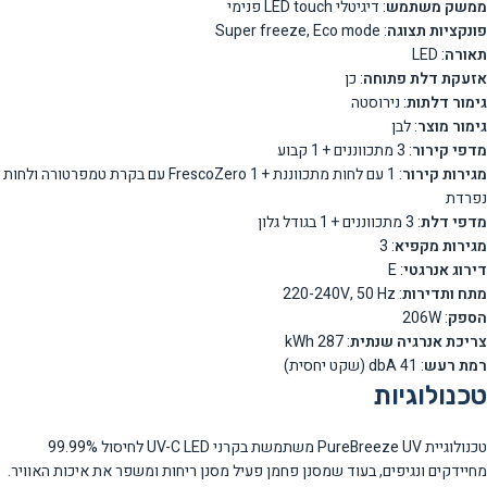
ממשק משתמש
: דיגיטלי LED touch פנימי
פונקציות תצוגה
: Super freeze, Eco mode
תאורה
: LED
אזעקת דלת פתוחה
: כן
גימור דלתות
: נירוסטה
גימור מוצר
: לבן
מדפי קירור
: 3 מתכווננים + 1 קבוע
מגירות קירור
: 1 עם לחות מתכווננת + 1 FrescoZero עם בקרת טמפרטורה ולחות
נפרדת
מדפי דלת
: 3 מתכווננים + 1 בגודל גלון
מגירות מקפיא
: 3
דירוג אנרגטי
: E
מתח ותדירות
: 220-240V, 50 Hz
הספק
: 206W
צריכת אנרגיה שנתית
: 287 kWh
רמת רעש
: 41 dbA (שקט יחסית)
טכנולוגיות
טכנולוגיית PureBreeze UV משתמשת בקרני UV-C LED לחיסול 99.99%
מחיידקים ונגיפים, בעוד שמסנן פחמן פעיל מסנן ריחות ומשפר את איכות האוויר.