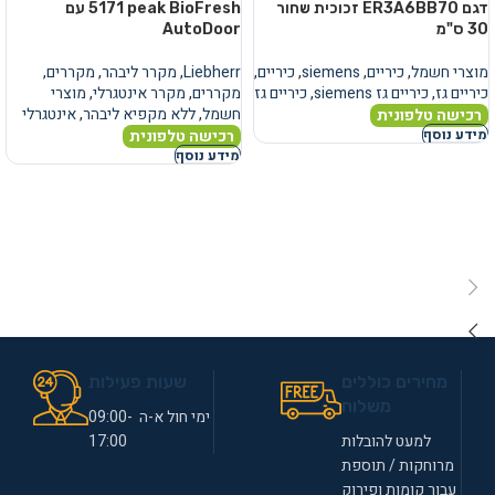
דגם ER3A6BB70 זכוכית שחור
5171 peak BioFresh עם
30 ס"מ
AutoDoor
מוצרי חשמל
,
כיריים
,
siemens
,
כיריים
,
Liebherr
,
מקרר ליבהר
,
מקררים
,
כיריים גז
,
כיריים גז siemens
,
כיריים גז
מקררים
,
מקרר אינטגרלי
,
מוצרי
חשמל
,
ללא מקפיא ליבהר
,
אינטגרלי
רכישה טלפונית
רכישה טלפונית
מידע נוסף
מידע נוסף
מחירים כוללים
שעות פעילות
משלוח
ימי חול א-ה 09:00-
למעט להובלות
17:00
מרוחקות / תוספת
עבור קומות ופירוק