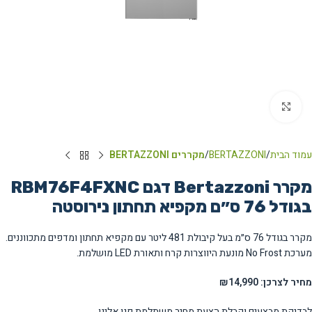
Click to enlarge
עמוד הבית
BERTAZZONI
מקררים BERTAZZONI
מקרר Bertazzoni דגם RBM76F4FXNC
בגודל 76 ס״ם מקפיא תחתון נירוסטה
מקרר בגודל 76 ס״מ בעל קיבולת 481 ליטר עם מקפיא תחתון ומדפים מתכווננים.
מערכת No Frost מונעת היווצרות קרח ותאורת LED מושלמת.
מחיר לצרכן: ₪14,990
לבדיקת מבצעים וקבלת הצעת מחיר משתלמת פנו אלינו