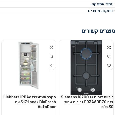
זמני אספקה
התקנת מוצרים
מוצרים קשורים
כיריים דומינו גז Siemens iQ700
מקרר אינטגרלי Liebherr IRBAc
דגם ER3A6BB70 זכוכית שחור
5171 peak BioFresh עם
30 ס"מ
AutoDoor