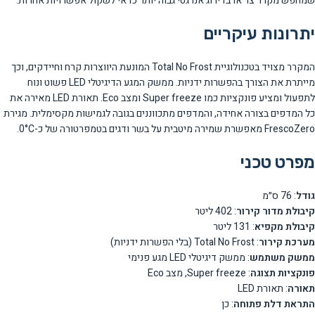
שמחפש מקרר צר או בדירוג אנרגטי גבוה יותר כדאי לשקול אפשרויות אחרות.
יתרונות עיקריים
המקרר מצויד בטכנולוגיית Total No Frost המונעת היווצרות קרח וחיידקים, וכך
מייתרת את הצורך בהפשרות ידניות. ממשק המגע הדיגיטלי LED פשוט ונוח
לתפעול ומציע פונקציות כמו Super freeze ומצב Eco. תאורת LED מאירה את
כל המדפים בצורה אחידה, והמדפים מתכווננים בגובה לגמישות מקסימלית. מגירת
FrescoZero מאפשרת שמירה מיטבית על בשר ודגים בטמפרטורה של כ-0°C.
מפרט טכני
גודל
: 76 ס״מ
קיבולת מדור קירור
: 402 ליטר
קיבולת מקפיא
: 131 ליטר
מערכת קירור
: Total No Frost (בלי הפשרות ידניות)
ממשק משתמש
: ממשק דיגיטלי LED מגע פנימי
פונקציות תצוגה
: Super freeze, מצב Eco
תאורה
: תאורת LED
התראת דלת פתוחה
: כן