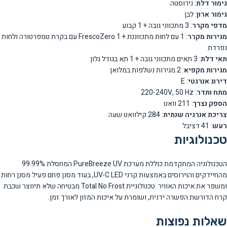
גימור דלת
: נירוסטה
גימור ארון
: לבן
מדפי מקרר
: 3 מתכווני גובה + 1 קבוע
מגירות מקרר
: 1 עם לחות מתכווננת + 1 FrescoZero עם בקרת טמפרטורה ולחות
נפרדת
תאי דלת
: 3 תאים מתכווני גובה + 1 תא בגודל גלון
מגירות מקפיא
: 2 מגירות נשלפות במלואן
דירוג אנרגטי
: E
מתח ותדר
: 220-240V, 50 Hz
הספק נצרך
: 211 וואט
צריכת אנרגיה שנתית
: 284 קילוואט שעה
רעש
: 41 דציבל
טכנולוגיות
הטכנולוגיה המתקדמת כוללת מערכת PureBreeze UV המחסלת 99.99%
מהחיידקים והוירוסים באמצעות קרני UV-C LED, בעוד מסנן פחם פעיל מסנן רחות
ומשפר את איכות האוויר. טכנולוגיית Total No Frost מבטיחה שלא תיווצר שכבת
קרח הדורשת הפשרה ידנית, ושומרת על איכות המזון לאורך זמן.
שאלות נפוצות