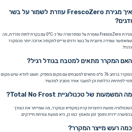
איך מגירת FrescoZero עוזרת לשמור על בשר
ודגים?
מגירת FrescoZero שומרת על טמפרטורה של כ-0°C עם בקרת לחות נפרדת, מה
שמאפשר שמירה מיטבית על בשר ודגים טריים לתקופה ארוכה יותר מהמקרר
הרגיל.
האם המקרר מתאים למטבח בגודל רגיל?
המקרר ברוחב 76 ס״מ מתאים למטבחים עם מקום מספיק. חשוב לוודא שיש מקום
פנוי לפתיחת הדלתות וכן למעבר אוויר מסביב למכשיר.
מה המשמעות של טכנולוגיית Total No Frost?
הטכנולוגיה מונעת היווצרות קרח במקפיא ובמקרר, מה שמייתר את הצורך
בהפשרה ידנית וחוסך זמן ומאמץ. כמו כן, היא מונעת צמיחת חיידקים.
כמה רעש מייצר המקרר?