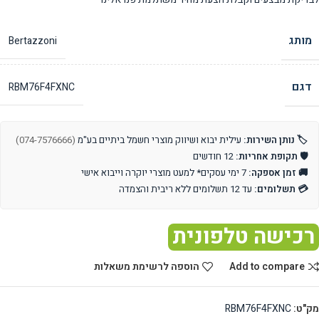
מותג
Bertazzoni
דגם
RBM76F4FXNC
🏷️ נותן השירות:
עילית יבוא ושיווק מוצרי חשמל ביתיים בע"מ
(074-7576666)
🛡️ תקופת אחריות:
12 חודשים
🚚 זמן אספקה:
7 ימי עסקים* למעט מוצרי יוקרה וייבוא אישי
💳 תשלומים:
עד 12 תשלומים ללא ריבית והצמדה
רכישה טלפונית
Add to compare
הוספה לרשימת משאלות
מק"ט:
RBM76F4FXNC