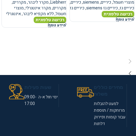
מוצרי חשמל
,
כיריים
,
siemens
,
כיריים
,
Liebherr
,
מקרר ליבהר
,
מקררים
,
כיריים גז
,
כיריים גז siemens
,
כיריים גז
מקררים
,
מקרר אינטגרלי
,
מוצרי
חשמל
,
ללא מקפיא ליבהר
,
אינטגרלי
רכישה טלפונית
רכישה טלפונית
מידע נוסף
מידע נוסף
מחירים כוללים
שעות פעילות
משלוח
ימי חול א-ה 09:00-
למעט להובלות
17:00
מרוחקות / תוספת
עבור קומות ופירוק
דלתות