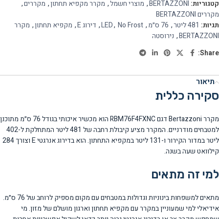
קטגוריות:
BERTAZZONI
,
מוצרי חשמל
,
מקרר מקפיא תחתון
,
מקררים
,
מקררים BERTAZZONI
תגיות:
481 ליטר
,
76 ס״מ
,
No Frost
,
LED
,
דירוג E
,
מקפיא תחתון
,
מקרר
BERTAZZONI
,
נירוסטה
Share:
תיאור
סקירה כללית
מקרר Bertazzoni דגם RBM76F4FXNC הוא מכשיר איכותי בגודל 76 ס״מ מתוכנן
למטבחים מודרניים. המקרר מציע קיבולת רחבה של 481 ליטר המתחלקת ל-402
ליטר במדור הקירור ו-131 ליטר במקפיא התחתון. הוא בדירוג אנרגטי E וצורך 284
קילוואט שעה בשנה.
למי זה מתאים
מתאים למשפחות בינוניות וגדולות במטבחים עם מקום מספיק לרוחב של 76 ס״מ.
אידיאלי למי שמעוניין במקרר עם מקפיא תחתון וארגון מושלם של מזון. מי