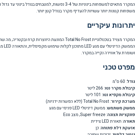
משפחות קטנות יותר עשויות להעדיף מקרר בגודל קטן יותר.
יתרונות עיקריים
ושומרת על אווירה נקייה במקרר.
מפרט טכני
גודל
: 60 ס"מ
קיבולת מקרר נטו
: 266 ליטר
קיבולת מקפיא נטו
: 101 ליטר
מערכת קירור
: Total No Frost (ללא הפשרות ידניות)
ממשק משתמש
: ממשק דיגיטלי LED פנימי עם מגע
פונקציות תצוגה
: Super freeze, מצב Eco
תאורה
: תאורת LED צידית
אזעקת דלת פתוחה
: כן
גימור דלתות
: זכוכית שחורה