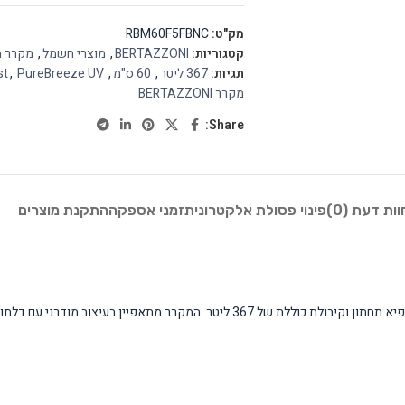
מק"ט:
RBM60F5FBNC
קטגוריות:
BERTAZZONI
,
מוצרי חשמל
,
מקרר מ
תגיות:
367 ליטר
,
60 ס"מ
,
PureBreeze UV
,
st
מקרר BERTAZZONI
Share:
וות דעת (0)
פינוי פסולת אלקטרונית
זמני אספקה
התקנת מוצרים
מקרר Bertazzoni RBM60F5FBNC הוא מקרר עומד איכותי בגודל 60 ס"מ עם מקפיא תחתון וקיבולת 