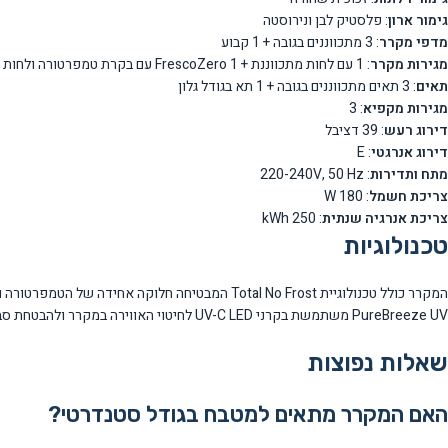
גימור ארון
: פלסטיק לבן ונירוסטה
מדפי מקרר
: 3 מתכווננים בגובה + 1 קבוע
מגירות מקרר
: 1 עם לחות מתכווננת + 1 FrescoZero עם בקרת טמפרטורה ולחות נפרדת
תאים
: 3 תאים מתכווננים בגובה + 1 תא בגודל גלון
מגירות מקפיא
: 3
דירוג רעש
: 39 דציבל
דירוג אנרגטי
: E
מתח ותדירות
: 220-240V, 50 Hz
צריכת חשמל
: 180 W
צריכת אנרגיה שנתית
: 250 kWh
טכנולוגיות
PureBreeze UV משתמשת בקרני UV-C LED לחיטוי האווירה במקרר ולהבטחת סביבה נקייה ובריאה למזון.
שאלות נפוצות
האם המקרר מתאים למטבח בגודל סטנדרטי?