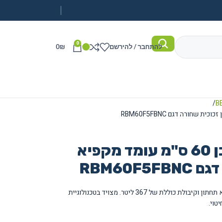
0
להתחבר / להירשם
₪
0
מקרר Bertazzoni בן 60 ס"מ עומד מקפיא
RBM60F
מקרר עומד Bertazzoni בגודל 60 ס"מ עם מקפיא תחתון וקיבולת כוללת של 367 ליטר. מצויד בטכנולוגיית