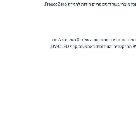
המקרר מתאים למשפחות בינוניות של 3-4 נפשות, למטבחים בגודל בינוני עד גדול ולמי שמחפש פתרון קירור איכותי עם עיצוב מעודן. המקרר מושלם למי שאוהב לאחסן מוצרי בשר ודגים טריים הודות למגירת FrescoZero.
המקרר מצויד בטכנולוגיית Total No Frost המונעת היווצרות קרח ובקטריה, מה שחוסך זמן ומאמץ בתחזוקה. מגירת FrescoZero המיוחדת מאפשרת שמירה מיטבית על בשר ודגים בטמפרטורה של כ-0 מעלות צלזיוס.
הממשק הדיגיטלי עם מגע LED מתוכנן לקלות שימוש מקסימלית, והתאורה LED מבטיחה תאורה מושלמת בכל הרמות. טכנולוגיית PureBreeze UV חוסלת על 99.99% מהבקטריה והווירוסים באמצעות קרני UV-C LED,