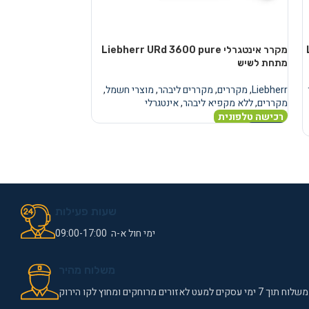
מקרר אינטגרלי Liebherr URd 3600 pure
מקרר
מתחת לשיש
מתחת לשיש
Liebherr
,
מקררים
,
מקררים ליבהר
,
מוצרי חשמל
,
Liebherr
,
מקררים
,
מ
מקררים
,
ללא מקפיא ליבהר
,
אינטגרלי
מקררים
,
ללא מקפיא
רכישה טלפונית
רכישה טלפונית
מידע נוסף
מידע נוסף
שעות פעילות
ימי חול א-ה 09:00-17:00
משלוח מהיר
משלוח תוך 7 ימי עסקים למעט לאזורים מרוחקים ומחוץ לקו הירוק