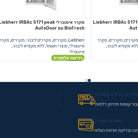
טגרלי Liebherr IRBAc 5171 peak
מקרר אינטגרלי Liebherr IRBAc 5171 peak
BioFresh עם AutoDoor
מקררים
,
מקררים
,
מקרר
Liebherr
,
מקררים
,
מקררים ליבהר
,
מקררים
,
מקרר
לא מקפיא ליבהר
,
אינטגרלי
,
מוצרי חשמל
,
ללא מקפיא ליבהר
,
אינטגרלי
רכישה טלפונית
מידע נוסף
חירים כוללים משלוח
ור קומות ופירוק דלתות
תשלום אונליין
נה ובדיקת זמינות המלאי