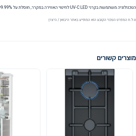
הטכנולוגיה משתמשת בקרני UV-C LED לחיטוי האווירה במקרר, חוסלת על 99.99% מהבקטריה והווירוסים ושומרת על סביבה נקייה.
ט.ל.ח המפרט הטכני הקובע הוא המופיע באתר היבואן / היצרן
מוצרים קשורים