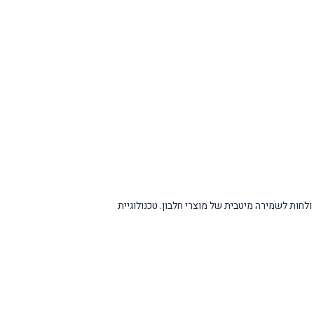
צרות קרח. מגירת FrescoZero מאפשרת בקרה מדויקת על טמפרטורה ולחות לשמירה מיטבית של מוצרי חלבון. טכנולוגיית