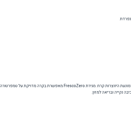
המקרר כולל טכנולוגיית Total No Frost המבטיחה חלוקה אחידה של הטמפרטורה ומונעת היוו