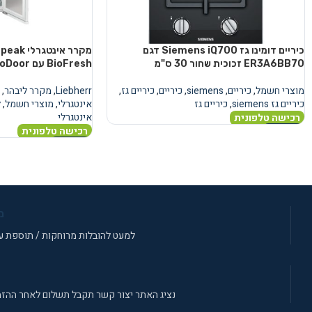
כיריים דומינו גז Siemens iQ700 דגם
מקרר אינ
ER3A6BB70 זכוכית שחור 30 ס"מ
BioFresh עם AutoDoor
מוצרי חשמל
,
כיריים
,
siemens
,
כיריים
,
כיריים גז
,
Liebherr
,
מקרר ליבהר
,
כיריים גז siemens
,
כיריים גז
אינטגרלי
,
מוצרי חשמל
,
ל
אינטגרלי
רכישה טלפונית
רכישה טלפונית
מידע נוסף
מידע נוסף
מ
למעט להובלות מרוחקות / תוספת עב
נציג האתר יצור קשר תקבל תשלום לאחר ההזמ