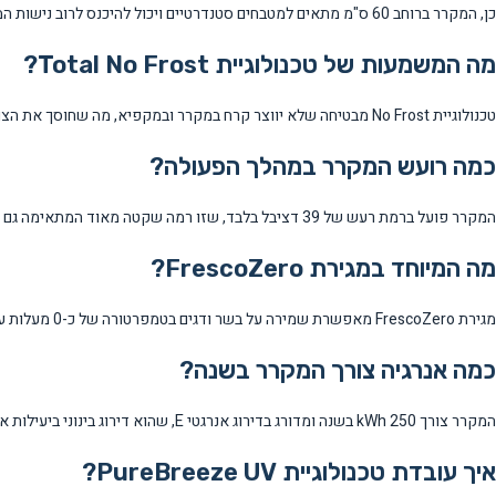
כן, המקרר ברוחב 60 ס"מ מתאים למטבחים סטנדרטיים ויכול להיכנס לרוב נישות המקרר הנפוצות.
מה המשמעות של טכנולוגיית Total No Frost?
טכנולוגיית No Frost מבטיחה שלא יווצר קרח במקרר ובמקפיא, מה שחוסך את הצורך בהפשרה ידנית ושומר על טמפרטורה אחידה.
כמה רועש המקרר במהלך הפעולה?
המקרר פועל ברמת רעש של 39 דציבל בלבד, שזו רמה שקטה מאוד המתאימה גם למטבחים פתוחים לסלון.
מה המיוחד במגירת FrescoZero?
מגירת FrescoZero מאפשרת שמירה על בשר ודגים בטמפרטורה של כ-0 מעלות עם בקרת לחות נפרדת, מה שמאריך את הטריות.
כמה אנרגיה צורך המקרר בשנה?
המקרר צורך 250 kWh בשנה ומדורג בדירוג אנרגטי E, שהוא דירוג בינוני ביעילות אנרגטית.
איך עובדת טכנולוגיית PureBreeze UV?