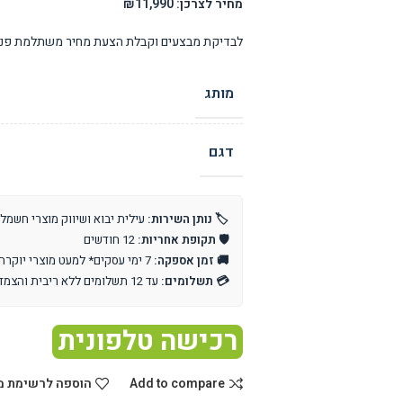
מחיר לצרכן: ₪11,990
לבדיקת מבצעים וקבלת הצעת מחיר משתלמת פנו 
מותג
דגם
🏷️ נותן השירות:
עילית יבוא ושיווק מוצרי חשמל
🛡️ תקופת אחריות:
12 חודשים
🚚 זמן אספקה:
7 ימי עסקים* למעט מוצרי יוקרה וייבוא אישי
💳 תשלומים:
עד 12 תשלומים ללא ריבית והצמדה
רכישה טלפונית
Add to compare
הוספה לרשימת מ