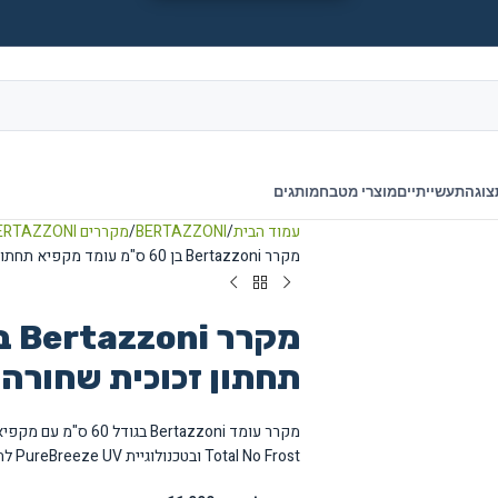
צוגה
תעשייתיים
מוצרי מטבח
מותגים
עמוד הבית
BERTAZZONI
מקררים BERTAZZONI
מקרר Bertazzoni בן 60 ס"מ עומד מקפיא תחתון זכוכית שחורה דגם RBM60F5FBNC
תחתון זכוכית שחורה דגם 5FBNC
Total No Frost ובטכנולוגיית PureBreeze UV לחיטוי.