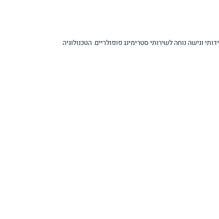
ות חלקות במיוחד בסצנות פעולה ומשחקים. מערכת Tizen OS מספקת ממשק משתמש ידידותי וגישה נוחה לשירותי סטרימינג פופולריים. הטכנולוגיה