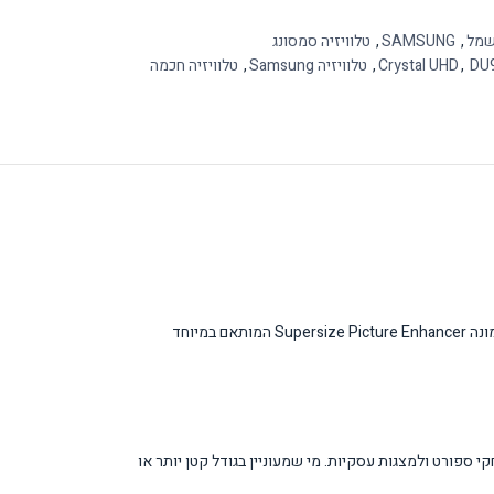
שמל
,
SAMSUNG
,
טלוויזיה סמסונג
DU
,
Crystal UHD
,
טלוויזיה Samsung
,
טלוויזיה חכמה
טלוויזיית Samsung DU9000 בגודל 98 אינץ' מספקת חווית צפייה מרשימה עם טכנולוגיית Crystal UHD 4K. המסך הענק מציע רזולוציית 4K Ultra HD עם משפר תמונה Supersize Picture Enhancer המותאם במיוחד
 ספורט ולמצגות עסקיות. מי שמעוניין בגודל קטן יותר או