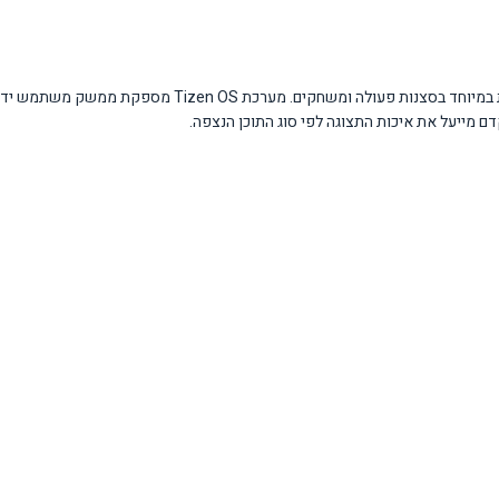
הטלוויזיה מציעה טכנולוגיית Motion Xcelerator 120Hz המבטיחה תמונ