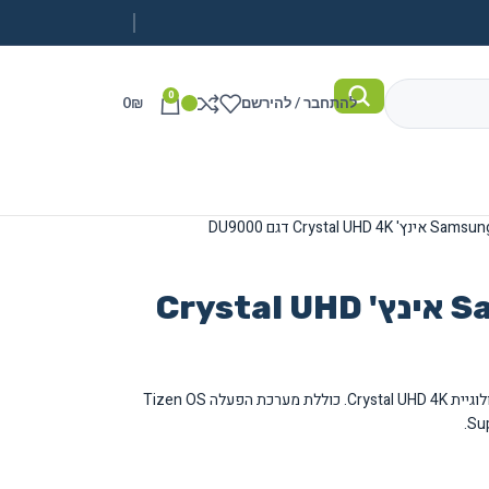
0
להתחבר / להירשם
₪
0
טלוויזיה Samsung 98 אינץ' Crystal UHD
טלוויזיה חכמה Samsung בגודל 98 אינץ' עם טכנולוגיית Crystal UHD 4K. כוללת מערכת הפעלה Tizen OS