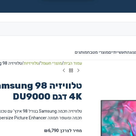
צוגה
תעשייתיים
מוצרי מטבח
מותגים
עמוד הבית
מוצרי חשמל
טלוויזיות
טלוויזיה Samsung 98 אינץ' Crystal UHD 4K דגם DU9000
4K דגם DU9000
חכמה ומשפר תמונה Supersize Picture Enhancer.
מחיר לצרכן: ₪6,790