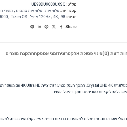
מק"ט:
UE98DU9000UXSQ
קטגוריות:
טלוויזיות
,
טלוויזיות סמסונג
,
מוצרי ח
תגיות:
98 אינץ'
,
4K
,
120Hz
,
Tizen OS
,
9000
Share:
וות דעת (0)
פינוי פסולת אלקטרונית
זמני אספקה
התקנת מוצרים
 בעלי שטח נרחב. אידיאלית למשפחות הרוצות חוויית צפייה קולנועית בבית, למשחקי