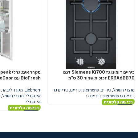
כיריים דומינו גז Siemens iQ700 דגם
מקרר אינ
ER3A6BB70 זכוכית שחור 30 ס"מ
BioFresh עם AutoDoor
מוצרי חשמל
,
כיריים
,
siemens
,
כיריים
,
כיריים גז
,
Liebherr
,
מקרר ליבהר
,
כיריים גז siemens
,
כיריים גז
אינטגרלי
,
מוצרי חשמל
,
ל
אינטגרלי
רכישה טלפונית
רכישה טלפונית
מידע נוסף
מידע נוסף