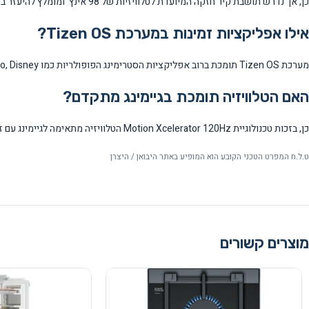
כן, אך נדרש תושבת קיר חזקה המיועדת לטלוויזיות של 98 אינץ' ומומלץ להיעזר בטכנאי מקצועי. יש לוודא שהקיר יכול לשאת את משקל הטלוויזיה.
אילו אפליקציות זמינות במערכת Tizen OS?
מערכת Tizen OS תומכת ברוב אפליקציות הסטרימינג הפופולריות כמו Netflix, YouTube, Amazon Prime Video, Disney+ ועוד, בנוסף לחנות אפליקציות עשירה.
האם הטלוויזיה תומכת בגיימינג מתקדם?
כן, בזכות טכנולוגיית Motion Xcelerator 120Hz הטלוויזיה מתאימה לגיימינג עם זמן תגובה משופר ותמונות חלקות, במיוחד למשחקי קונסולות מודרניות.
ט.ל.ח המפרט הטכני הקובע הוא המופיע באתר היבואן / היצרן
מוצרים קשורים