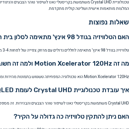
המלצות מותאמות אישית ושליטה קולית מתקדמת.
שאלות נפוצות
האם הטלוויזיה בגודל 98 אינץ' מתאימה לסלון בית רגיל?
טלוויזיה בגודל 98 אינץ' מתאימה לחללים גדולים עם מרחק צפייה של לפחות 3-4 מטר. מומלצת לסלונים גדולים, חדרי בידור או אולמות קולנוע ביתי.
מה זה Motion Xcelerator 120Hz ולמה זה חשוב?
Motion Xcelerator 120Hz הוא טכנולוגיה המפחיתה טשטוש בתמונות מהירות ומבטיחה תנועה חלקה. זה חשוב במיוחד לצפייה בספורט, סרטי פעולה ומשחקי וידאו.
איך עובדת טכנולוגיית Crystal UHD לעומת QLED רגיל?
Crystal UHD משתמשת בקריסטלי נאנו לשיפור טוהר הצבעים והבהירות. זה מספק איכות תמונה טובה יותר מטלוויזיות LED רגילות אך פחותה מטכנולוגיית QLED המתקדמת יותר.
האם ניתן להתקין טלוויזיה כה גדולה על הקיר?