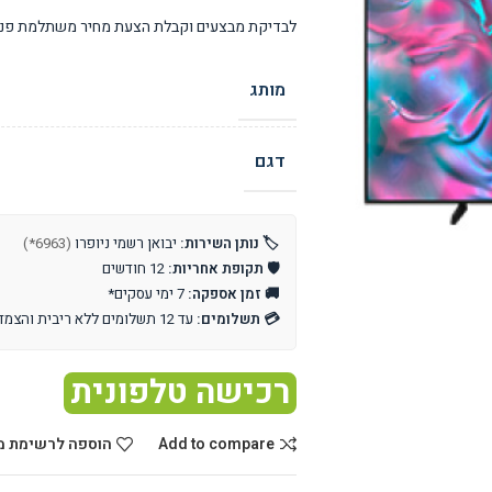
לבדיקת מבצעים וקבלת הצעת מחיר משתלמת פנו 
מותג
דגם
🏷️ נותן השירות:
יבואן רשמי ניופרו
(6963*)
🛡️ תקופת אחריות:
12 חודשים
🚚 זמן אספקה:
7 ימי עסקים*
💳 תשלומים:
עד 12 תשלומים ללא ריבית והצמדה
רכישה טלפונית
Add to compare
הוספה לרשימת מ