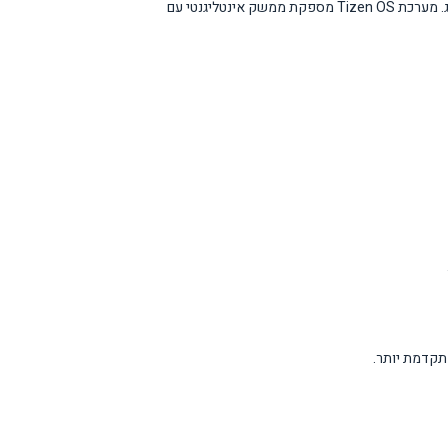
טכנולוגיית Crystal UHD משתמשת בקריסטלי נאנו לשיפור טוהר הצבעים והניגודיות. Motion Xcelerator 120Hz מבטיח צפייה חלקה בתוכן מהיר כמו ספורט וגיימינג. מערכת Tizen OS מספקת ממשק אינטליגנטי עם