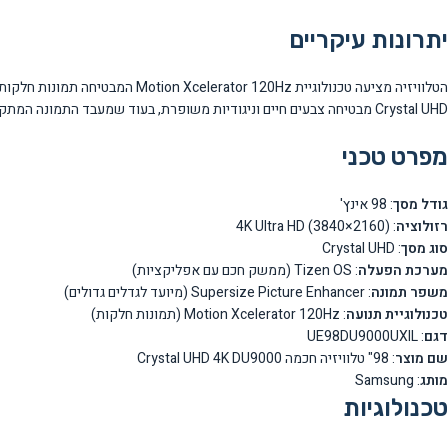
יתרונות עיקריים
Crystal UHD מבטיחה צבעים חיים וניגודיות משופרת, בעוד שמעבד התמונה המתקדם מייעל את איכות התצוגה לפי סוג התוכן הנצפה.
מפרט טכני
גודל מסך
: 98 אינץ'
רזולוציה
: 4K Ultra HD (3840×2160)
סוג מסך
: Crystal UHD
מערכת הפעלה
: Tizen OS (ממשק חכם עם אפליקציות)
משפר תמונה
: Supersize Picture Enhancer (מיועד לגדלים גדולים)
טכנולוגיית תנועה
: Motion Xcelerator 120Hz (תמונות חלקות)
דגם
: UE98DU9000UXIL
שם מוצר
: 98" טלוויזיה חכמה Crystal UHD 4K DU9000
מותג
: Samsung
טכנולוגיות