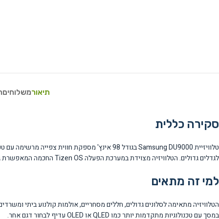
תיאור
משלוחים
ח
סקירה כללית
לגדלים גדולים. הטלוויזיה מצוידת במערכת הפעלה Tizen OS החכמה המאפשרת גישה לאפליקציות סטרימינג ותוכן דיגיטלי עשיר.
למי זה מתאים
הטלוויזיה מתאימה לסלונים גדולים, חללים מסחריים, אולמות קולנוע ביתי ומשרדים
במסך עם טכנולוגיות מתקדמות יותר כמו QLED או OLED עדיף לבחור דגם אחר.