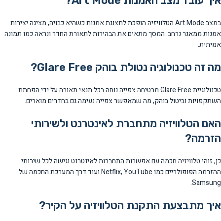
איך עובד מצב האמנות Art Mode?
במצב Art Mode הטלוויזיה הופכת לתצוגת אמנות כשהיא כבויה, מציגה יצירות
אמנות ממאגר נרחב. המסך מתאים את הבהירות לתאורת החדר ונראה כמו תמונה
אמיתית.
מה זה טכנולוגיה נטולת בוהק Glare Free?
טכנולוגיית Glare Free מבטיחה צפייה נוחה בכל תנאי תאורה על ידי הפחתת
השתקפויות וביטול בוהק, מה שמאפשר צפייה נעימה גם בחדרים מוארים.
האם הטלוויזיה מתחברת לאינטרנט ולשירותי
הזרמה?
כן, זוהי טלוויזיה חכמה עם אפשרות התחברות לאינטרנט וגישה לכל שירותי
ההזרמה הפופולריים כמו Netflix, YouTube ועוד דרך המערכת החכמה של
Samsung.
איך מתבצעת התקנת הטלוויזיה על הקיר?