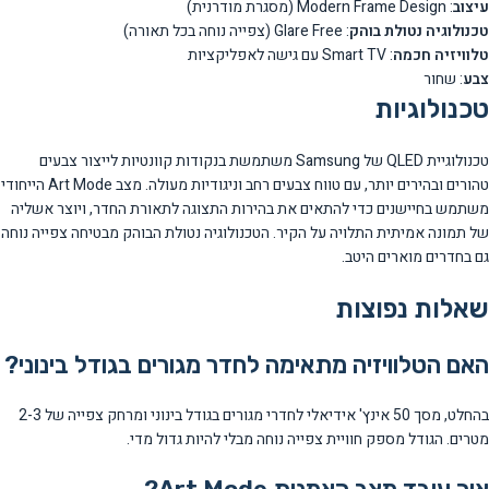
עיצוב
: Modern Frame Design (מסגרת מודרנית)
טכנולוגיה נטולת בוהק
: Glare Free (צפייה נוחה בכל תאורה)
טלוויזיה חכמה
: Smart TV עם גישה לאפליקציות
צבע
: שחור
טכנולוגיות
טכנולוגיית QLED של Samsung משתמשת בנקודות קוונטיות לייצור צבעים
טהורים ובהירים יותר, עם טווח צבעים רחב וניגודיות מעולה. מצב Art Mode הייחודי
משתמש בחיישנים כדי להתאים את בהירות התצוגה לתאורת החדר, ויוצר אשליה
של תמונה אמיתית התלויה על הקיר. הטכנולוגיה נטולת הבוהק מבטיחה צפייה נוחה
גם בחדרים מוארים היטב.
שאלות נפוצות
האם הטלוויזיה מתאימה לחדר מגורים בגודל בינוני?
בהחלט, מסך 50 אינץ' אידיאלי לחדרי מגורים בגודל בינוני ומרחק צפייה של 2-3
מטרים. הגודל מספק חוויית צפייה נוחה מבלי להיות גדול מדי.