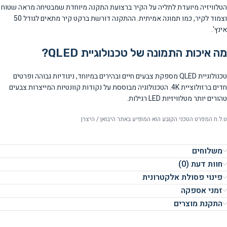
הטלוויזיה מיועדת לתליה על הקיר ברצועת התקנה מיוחדת שמבטיחה מראה שטוח
וצמוד לקיר, כמו תמונה אמיתית. ההתקנה דורשת ברקט קיר מתאים לגודל 50
אינץ'.
מה איכות התמונה של טכנולוגיית QLED?
טכנולוגיית QLED מספקת צבעים חיים ובהירים במיוחד, ניגודיות גבוהה ופרטים
חדים ברזולוציית 4K. הטכנולוגיה מבוססת על נקודות קוונטיות המייצרות צבעים
טהורים יותר מטלוויזיות LED רגילות.
ט.ל.ח המפרט הטכני הקובע הוא המופיע באתר היבואן / היצרן
משלוחים
חוות דעת (0)
פינוי פסולת אלקטרונית
זמני אספקה
התקנת מוצרים