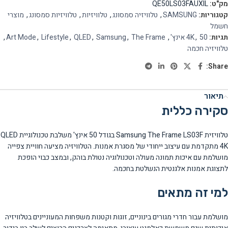
מק"ט:
QE50LS03FAUXIL
קטגוריות:
SAMSUNG
,
טלוויזיה סמסונג
,
טלוויזיות
,
טלוויזיות סמסונג
,
מוצרי
חשמל
תגיות:
50 אינץ'
,
4K
,
The Frame
,
Samsung
,
QLED
,
Lifestyle
,
Art Mode
,
טלוויזיה חכמה
Share:
תיאור
סקירה כללית
טלוויזית Samsung The Frame LS03F בגודל 50 אינץ' משלבת טכנולוגיית QLED
4K מתקדמת עם עיצוב ייחודי של מסגרת אמנות. הטלוויזיה מציעה חוויית צפייה
מושלמת עם איכות תמונה מעולה וטכנולוגיה נטולת בוהק, ובמצב כבוי הופכת
לתצוגת אמנות אלגנטית הנשלטת בחכמה.
למי זה מתאים
מושלמת עבור חדרי מגורים בינוניים, זוגות וקטנות משפחות המעוניינים בטלוויזיה