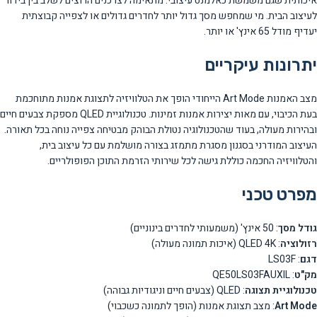
איכותית שגם משמשת כאלמנט עיצובי. מתאימה לצרכנים הרוצים לשלב בין בידור
לעיצוב הבית. מי שמחפש מסך גדול יותר לחדרים גדולים או לצפייה קבוצתית
יעדיף מודל 65 אינץ' או יותר.
יתרונות עיקריים
מצב האמנות Art Mode הייחודי הופך את הטלוויזיה לתצוגת אמנות מתוחכמת
בעת הכיבוי, עם מאות יצירות אמנות זמינות. טכנולוגיית QLED מספקת צבעים חיים
ובהירות מעולה, בעוד שהטכנולוגיה נטולת הבוהק מבטיחה צפייה נוחה בכל תאורה.
העיצוב המודרני בסגנון מסגרת מתמזג בצורה מושלמת עם כל עיצוב בית,
והטלוויזיה החכמה כוללת גישה לכל שירותי הזרמת התוכן הפופולריים.
מפרט טכני
גודל מסך
: 50 אינץ' (משמעותי לחדרים בינוניים)
רזולוציה
: QLED 4K (איכות תמונה מעולה)
דגם
: LS03F
מק"ט
: QE50LS03FAUXIL
טכנולוגיית תצוגה
: QLED (צבעים חיים וניגודיות גבוהה)
Art Mode
: מצב תצוגת אמנות (הופך לתמונה כשכבוי)