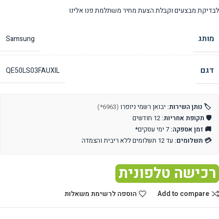
לבדיקת מבצעים וקבלת הצעת מחיר משתלמת פנו אלינו
מותג
Samsung
דגם
QE50LS03FAUXIL
🏷️ נותן השירות:
יבואן רשמי ניופרו
(6963*)
🛡️ תקופת אחריות:
12 חודשים
🚚 זמן אספקה:
7 ימי עסקים*
💳 תשלומים:
עד 12 תשלומים ללא ריבית והצמדה
רכישה טלפונית
Add to compare
הוספה לרשימת משאלות