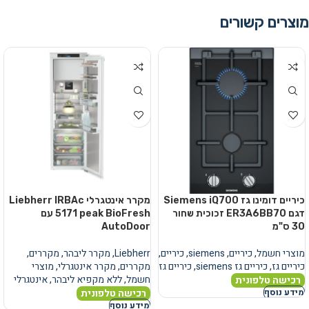
מוצרים קשורים
כיריים דומינו גז Siemens iQ700
מקרר אינטגרלי Liebherr IRBAc
דגם ER3A6BB70 זכוכית שחור
5171 peak BioFresh עם
30 ס"מ
AutoDoor
מוצרי חשמל
,
כיריים
,
siemens
,
כיריים
,
Liebherr
,
מקרר ליבהר
,
מקררים
,
כיריים גז
,
כיריים גז siemens
,
כיריים גז
מקררים
,
מקרר אינטגרלי
,
מוצרי
חשמל
,
ללא מקפיא ליבהר
,
אינטגרלי
רכישה טלפונית
רכישה טלפונית
מידע נוסף
מידע נוסף