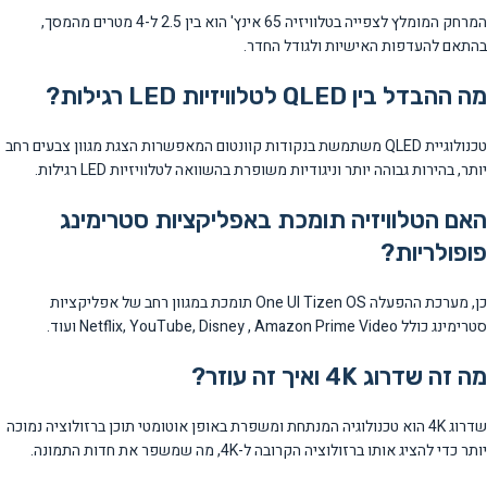
המרחק המומלץ לצפייה בטלוויזיה 65 אינץ' הוא בין 2.5 ל-4 מטרים מהמסך,
בהתאם להעדפות האישיות ולגודל החדר.
מה ההבדל בין QLED לטלוויזיות LED רגילות?
טכנולוגיית QLED משתמשת בנקודות קוונטום המאפשרות הצגת מגוון צבעים רחב
יותר, בהירות גבוהה יותר וניגודיות משופרת בהשוואה לטלוויזיות LED רגילות.
האם הטלוויזיה תומכת באפליקציות סטרימינג
פופולריות?
כן, מערכת ההפעלה One UI Tizen OS תומכת במגוון רחב של אפליקציות
סטרימינג כולל Netflix, YouTube, Disney , Amazon Prime Video ועוד.
מה זה שדרוג 4K ואיך זה עוזר?
שדרוג 4K הוא טכנולוגיה המנתחת ומשפרת באופן אוטומטי תוכן ברזולוציה נמוכה
יותר כדי להציג אותו ברזולוציה הקרובה ל-4K, מה שמשפר את חדות התמונה.