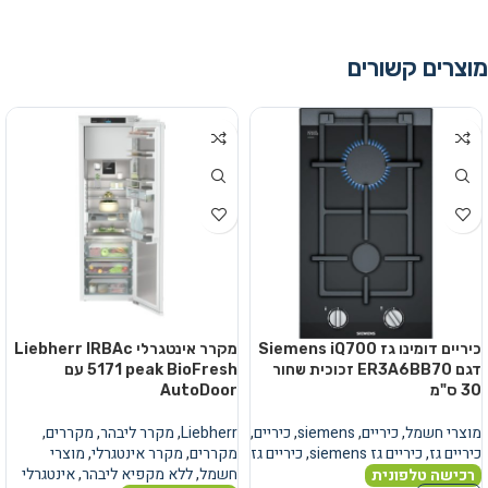
מוצרים קשורים
כיריים דומינו גז Siemens iQ700
מקרר אינטגרלי Liebherr IRBAc
דגם ER3A6BB70 זכוכית שחור
5171 peak BioFresh עם
30 ס"מ
AutoDoor
מוצרי חשמל
,
כיריים
,
siemens
,
כיריים
,
Liebherr
,
מקרר ליבהר
,
מקררים
,
כיריים גז
,
כיריים גז siemens
,
כיריים גז
מקררים
,
מקרר אינטגרלי
,
מוצרי
חשמל
,
ללא מקפיא ליבהר
,
אינטגרלי
רכישה טלפונית