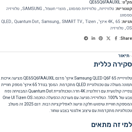
מק"ט:
QE65Q6FAAUXIL
קטגוריות:
טלוויזיות
,
טלוויזיות סמסונג
,
מוצרי חשמל
,
SAMSUNG
,
טלוויזיה
סמסונג
תגיות:
65 אינץ'
,
4K
,
Tizen
,
SMART TV
,
Samsung
,
Quantum Dot
,
QLED
OS
,
טלוויזיה
Share:
תיאור
סקירה כללית
טלוויזיית Samsung QLED Q6F 65 אינץ' מדגם QE65Q6FAAUXIL מציעה איכות
תמונה מעולה עם טכנולוגיית QLED מתקדמת. המסך בגודל 65 אינץ' מספק חוויית
צפייה קולנועית עם רזולוציה 4K חדה וטכנולוגיית Quantum Dot המבטיחה נפח
צבע של 100%. הטלוויזיה מגיעה עם מערכת ההפעלה החכמה One UI Tizen OS
המספקת חוויית שימוש חלקה וגישה לאפליקציות רבות. דגם 2025 זה משלב
טכנולוגיות מתקדמות עם עיצוב אלגנטי בצבע שחור.
למי זה מתאים