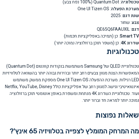
טכנולוגיה
: Quantum Dot (100% נפח צבע)
מערכת הפעלה
: One UI Tizen OS
שנת דגם
: 2025
צבע
: שחור
דגם
: QE65Q6FAAUXIL
Smart TV
: כן (תמיכה באפליקציות חכמות)
שדרוג 4K
: כן (משפר תוכן ברזולוציה נמוכה יותר)
טכנולוגיות
טכנולוגיית QLED של Samsung משתמשת בנקודות קוונטום (Quantum Dot)
המאפשרות הצגת מגוון צבעים רחב יותר ובהירות גבוהה יותר בהשוואה לטלוויזיות
LED רגילות. מערכת ההפעלה One UI Tizen OS מספקת ממשק משתמש
אינטואיטיבי וגישה למגוון רחב של אפליקציות כולל Netflix, YouTube, Disney
ועוד. טכנולוגיית השדרוג 4K מנתחת ומשפרת באופן אוטומטי תוכן ברזולוציה
נמוכה יותר למראה חד וברור יותר.
שאלות נפוצות
מה המרחק המומלץ לצפייה בטלוויזיה 65 אינץ'?