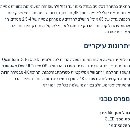
מתאים במיוחד לסלונים בגודל בינוני עד גדול ולמשפחות המעוניינות בחוויית צפייה
איכותית. אידיאלי לצפייה בתוכן 4K, סרטים, סדרות וזרימת תוכן מאפליקציות
חכמות. גודל של 65 אינץ' מושלם לחדרים עם מרחק צפייה של 2.5-4 מטרים. מי
שמחפש גודל קטן יותר או תקציב מוגבל עדיף לשקול דגמים קטנים יותר או
מסדרות אחרות.
יתרונות עיקריים
הטלוויזיה מציעה איכות תמונה מעולה הודות לטכנולוגיית QLED ו-Quantum Dot
המספקים צבעים עשירים ובהירים. מערכת ההפעלה One UI Tizen OS מאפשרת
גישה נוחה למגוון רחב של אפליקציות סטרימינג וחכמות. תמיכת 4K מבטיחה חדות
תמונה מקסימלית עם שדרוג 4K לתוכן ברזולוציה נמוכה יותר. העיצוב הדק
והמינימליסטי משתלב בצורה מושלמת בכל סלון מודרני.
מפרט טכני
גודל מסך
: 65 אינץ'
סוג מסך
: QLED
רזולוציה
: 4K