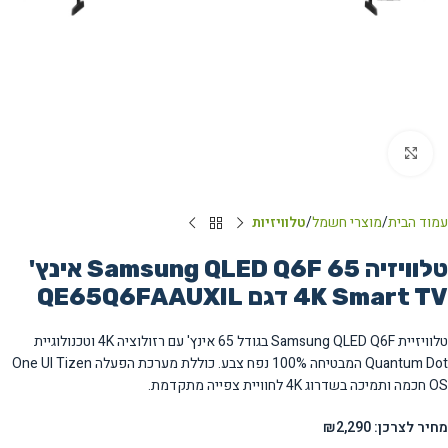
Click to enlarge
עמוד הבית
מוצרי חשמל
טלוויזיות
טלוויזיה Samsung QLED Q6F 65 אינץ'
4K Smart TV דגם QE65Q6FAAUXIL
טלוויזיית Samsung QLED Q6F בגודל 65 אינץ' עם רזולוציה 4K וטכנולוגיית
Quantum Dot המבטיחה 100% נפח צבע. כוללת מערכת הפעלה One UI Tizen
OS חכמה ותמיכה בשדרוג 4K לחוויית צפייה מתקדמת.
מחיר לצרכן: ₪2,290