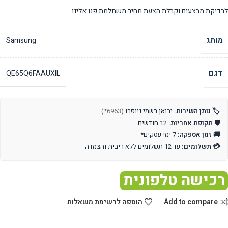
לבדיקת מבצעים וקבלת הצעת מחיר משתלמת פנו אלינו
מותג
Samsung
דגם
QE65Q6FAAUXIL
🏷️ נותן השירות:
יבואן רשמי ניופרו
(6963*)
🛡️ תקופת אחריות:
12 חודשים
🚚 זמן אספקה:
7 ימי עסקים*
💳 תשלומים:
עד 12 תשלומים ללא ריבית והצמדה
רכישה טלפונית
Add to compare
הוספה לרשימת משאלות