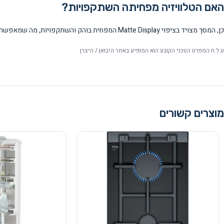
האם הטלוויזיה מפחיתה השתקפויות?
כן, המסך מצויד בציפוי Matte Display המפחית בוהק והשתקפויות, מה שמאפשר צפייה נוחה גם בתנאי תאורה חזקים או מול חלונות.
ט.ל.ח המפרט הטכני הקובע הוא המופיע באתר היבואן / היצרן
מוצרים קשורים