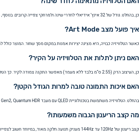
האם הטלוויזיה מתאימה לחדר שינה?
כן, בהחלט. גודל של 32 אינץ' אידיאלי לחדרי שינה ולמרחקי צפייה קרובים. בנוסף, מצב Art Mode מאפשר לה לשמש כיצירת אמנות כאשר היא לא בשימוש.
איך פועל מצב Art Mode?
כאשר הטלוויזיה כבויה, היא מציגה יצירות אמנות במקום מסך שחור. המוצר כולל למעלה מ-370 יצירות חינמיות בשנה, עם אפשרות גישה ל-Samsung Art Store עם יותר מ-,000
האם ניתן לתלות את הטלוויזיה על הקיר?
כן, העיצוב הדק (2.55 ס"מ בלבד ללא מעמד) מאפשר התקנה צמודה לקיר. כך הטלוויזיה נראית כמו מסגרת תמונה אמיתית התלויה על הקיר.
האם איכות התמונה טובה למרות הגודל הקטן?
בהחלט. הטלוויזיה משתמשת בטכנולוגיית QLED עם מעבד NQ4 AI Gen2, Quantum HDR ו-AI Upscaling. למרות שהרזולוציה היא Full HD ולא 4K, איכות התמונה מעולה לגודל זה.
מה קצב הריענון הגבוה משמעותו?
קצב ריענון של 120Hz עד 144Hz מעניק תנועה חלקה מאוד, במיוחד חשוב לצפייה בספורט ולגיימינג. זה גם תורם לחוויית צפייה נוחה יותר בכלל.