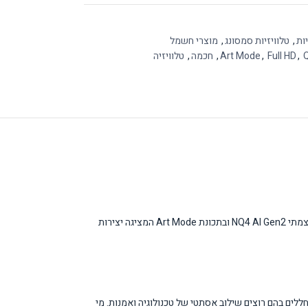
יות
,
טלוויזיות סמסונג
,
מוצרי חשמל
,
Full HD
,
Art Mode
,
חכמה
,
טלוויזיה
טלוויזיה Samsung The Frame QLED 32 אינץ' דגם QE32LS03F היא שילוב ייחודי של טכנולוגיה מתקדמת ועיצוב אמנותי. המוצר מצויד במעבד בינה מלאכותית עוצמתי NQ4 AI Gen2 ובתכונת Art Mode המציגה יצירות
 לחדרי שינה ולמטבחים עקב הגודל הקטן יחסית של 32 אינץ'. מתאימה גם למשרדים ולחללים בהם רוצים שילוב אסתטי של טכנולוגיה ואמנות. מי