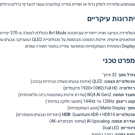
שמחפש טלוויזיה לסלון גדול או חוויית צפייה קולנועית עשוי להעדיף גדלים גדולים 
יתרונות עיקריים
Display המפחית השתקפויות ומאפשר צפייה בתנאי תאורה שונים.
מפרט טכני
גודל מסך
: 32 אינץ'
טכנולוגיית תצוגה
: QLED (איכות צבעים מעולה ובהירות גבוהה)
רזולוציה
: Full HD (1920×1080 פיקסלים)
מעבד תמונה
: NQ4 AI Gen2 (שדרוג איכות באמצעות בינה מלאכותית)
קצב ריענון
: 120Hz עד 144Hz (תנועה חלקה במיוחד)
מסך
: Matte Display (מונע השתקפויות)
טכנולוגיית HDR
: Quantum HDR + HDR10 (ניגודיות וצבעים משופרים)
שדרוג תמונה
: AI Upscaling (שיפור תכנים לא-4K)
ניגודיות
: Dual LED
זווית צפייה
: רחבה במיוחד