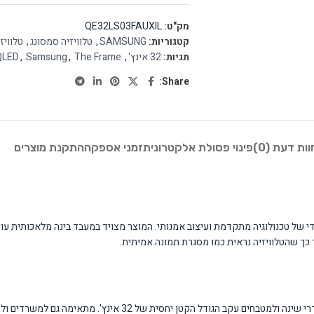
מק"ט:
QE32LS03FAUXIL
קטגוריות:
SAMSUNG
,
טלוויזיה סמסונג
,
טלוויז
תגיות:
32 אינץ'
,
The Frame
,
Samsung
,
QLED
Share:
וות דעת (0)
פינוי פסולת אלקטרונית
זמני אספקה
התקנת מוצרים
כך שהטלוויזיה נראית כמו מסגרת תמונה אמיתית.
הטלוויזיה מתאימה בעיקר לחובבי עיצוב ואומנות המעוניינים במוצר דו-תכליתי,