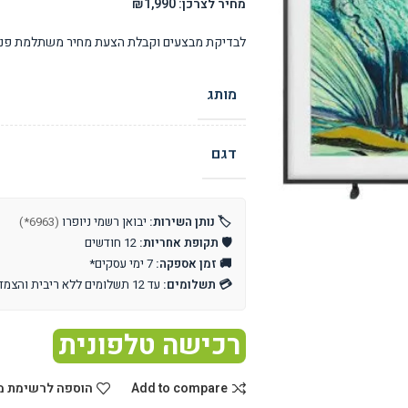
מחיר לצרכן: ₪1,990
לבדיקת מבצעים וקבלת הצעת מחיר משתלמת פנו 
מותג
דגם
🏷️ נותן השירות:
יבואן רשמי ניופרו
(6963*)
🛡️ תקופת אחריות:
12 חודשים
🚚 זמן אספקה:
7 ימי עסקים*
💳 תשלומים:
עד 12 תשלומים ללא ריבית והצמדה
רכישה טלפונית
Add to compare
הוספה לרשימת מ