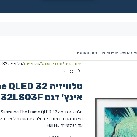
צוגה
תעשייתיים
מוצרי מטבח
מותגים
עמוד הבית
מוצרי חשמל
טלוויזיות
טלוויזיה Samsung The Frame QLED 32 אינץ' דגם QE32LS03F
טלוויזיה  32
אינץ' דגם QE32LS03F
ועיצוב מסגרת מודרני. הטלוויזיה הופכת ליצירת א
עם רזולוציית Full HD.