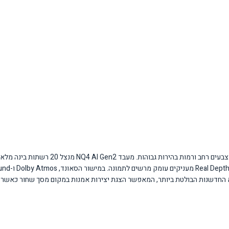
הטלוויזיה מבוססת על טכנולוגיית QLED המתקדמת של g