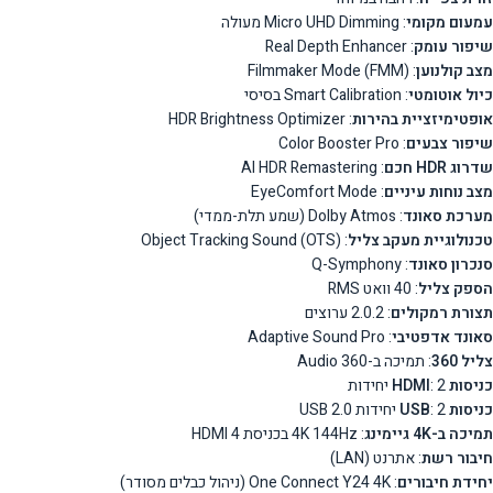
עמעום מקומי
: Micro UHD Dimming מעולה
שיפור עומק
: Real Depth Enhancer
מצב קולנוען
: Filmmaker Mode (FMM)
כיול אוטומטי
: Smart Calibration בסיסי
אופטימיזציית בהירות
: HDR Brightness Optimizer
שיפור צבעים
: Color Booster Pro
שדרוג HDR חכם
: AI HDR Remastering
מצב נוחות עיניים
: EyeComfort Mode
מערכת סאונד
: Dolby Atmos (שמע תלת-ממדי)
טכנולוגיית מעקב צליל
: Object Tracking Sound (OTS)
סנכרון סאונד
: Q-Symphony
הספק צליל
: 40 וואט RMS
תצורת רמקולים
: 2.0.2 ערוצים
סאונד אדפטיבי
: Adaptive Sound Pro
צליל 360
: תמיכה ב-360 Audio
כניסות HDMI
: 2 יחידות
כניסות USB
: 2 יחידות USB 2.0
תמיכה ב-4K גיימינג
: 4K 144Hz בכניסת HDMI 4
חיבור רשת
: אתרנט (LAN)
יחידת חיבורים
: One Connect Y24 4K (ניהול כבלים מסודר)