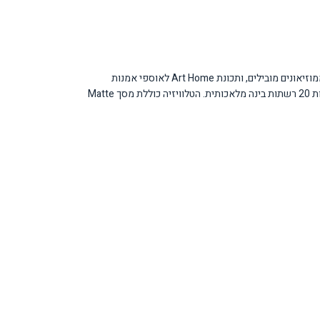
הטלוויזיה מציעה חוויה ייחודית עם תכונת Art Mode הכוללת למעלה מ-370 יצירות אמנות חינמיות שנה, גישה ל-Samsung Art Store עם למעלה מ-3,000 יצירות ממוזיאונים מובילים, ותכונת Art Home לאוספי אמנות
מותאמים אישית. איכות התמונה מבוססת על טכנולוגיית QLED המעניקה צבעים עשירים ובהירות גבוהה, בשילוב מעבד NQ4 AI Gen2 המשפר תמונה וסאונד באמצעות 20 רשתות בינה מלאכותית. הטלוויזיה כוללת מסך Matte