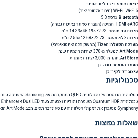
יציאת שמע דיגיטלית
: אופטי
: Wi-Fi 5 (חיבור אלחוטי יציב)
Wi-Fi
Bluetooth
: גרסה 5.3
HDMI eARC
: תמיכה (העברת סאונד באיכות גבוהה)
מידות עם מעמד
: 72.73×45.19×14.33 ס"מ
מידות ללא מעמד
: 72.73×42.68×2.55 ס"מ
מערכת הפעלה
: Tizen (ממשק חכם ואינטואיטיבי)
Art Mode
: למעלה מ-370 יצירות חינמיות שנה
Art Store
: יותר מ-3,000 יצירות אומנות
מעמד התאמת גובה
: כן
עיצוב דק לקיר
: כן
טכנולוגיות
Symphony מסנכרן את רמקולי הטלוויזיה עם סאונדבר תואם. מצב Art Mode הוא החדשנות הבולטת ביותר, המאפשר הצגת יצירות אמנות במקום מסך שחור כאשר הטלוויזיה כבויה.
שאלות נפוצות