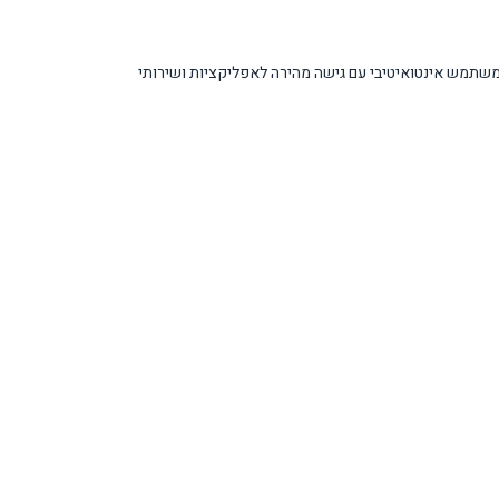
וכן באופן אוטומטי כדי להציג תמונה חדה וצבעונית יותר. מערכת ההפעלה One UI Tizen OS מספקת ממשק משתמש אינטואיטיבי עם גישה מהירה לאפליקציות ושירותי