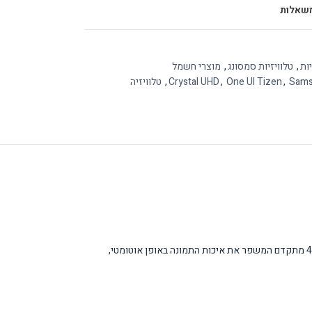
שאלות
יות
,
טלוויזיות סמסונג
,
מוצרי חשמל
Sam
,
One UI Tizen
,
Crystal UHD
,
טלוויזיה
טלוויזיית Samsung Crystal UHD U8000F היא פתרון מתקדם לבידור ביתי עם מסך 65 אינץ' איכותי ברזולוציית Crystal UHD 4K. הטלוויזיה כוללת מעבד קריסטל 4K מתקדם המשפר את איכות התמונה באופן אוטומטי,