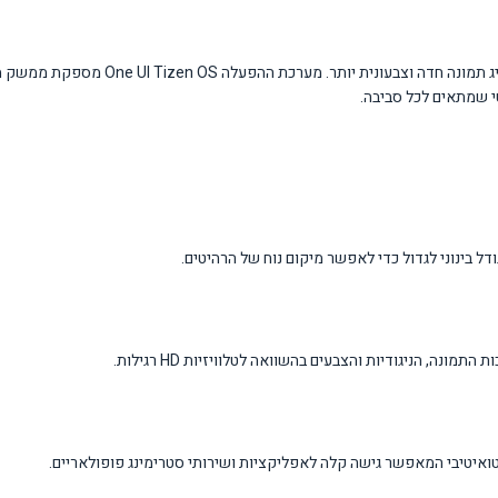
מעבד קריסטל 4K של Samsung מנתח ומשפר את הת