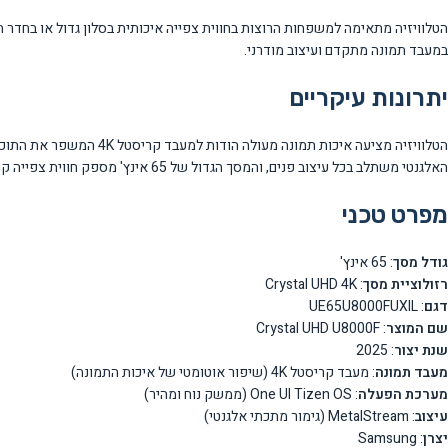
במעבד תמונה מתקדם ועיצוב מודרני.
יתרונות עיקריים
האלגנטי משתלב בכל עיצוב פנים, והמסך הגדול של 65 אינץ' מספק חווית צפייה קולנועית בבית.
מפרט טכני
גודל מסך
: 65 אינץ'
רזולוציית מסך
: Crystal UHD 4K
דגם
: UE65U8000FUXIL
שם המוצר
: Crystal UHD U8000F
שנת יצור
: 2025
מעבד תמונה
: מעבד קריסטל 4K (שיפור אוטומטי של איכות התמונה)
מערכת הפעלה
: One UI Tizen OS (ממשק נוח ומהיר)
עיצוב
: MetalStream (גימור מתכתי אלגנטי)
יצרן
: Samsung