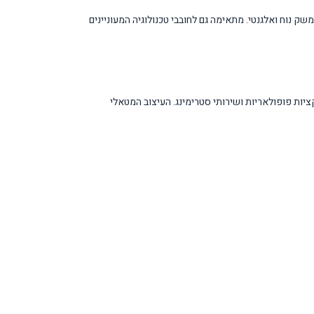
ו בחדר המשפחה. אידיאלית למי שצורך תכנים ברזולוציית 4K ומחפש טלוויזיה חכמה עם ממשק נוח ואלגנטי. מתאימה גם לחובבי טכנולוגיה המעוניינים
תוכן לרזולוציית 4K. מערכת ההפעלה One UI Tizen OS מאפשרת גישה קלה לאפליקציות פופולאריות ושירותי סטרימינג. העיצוב המטאלי