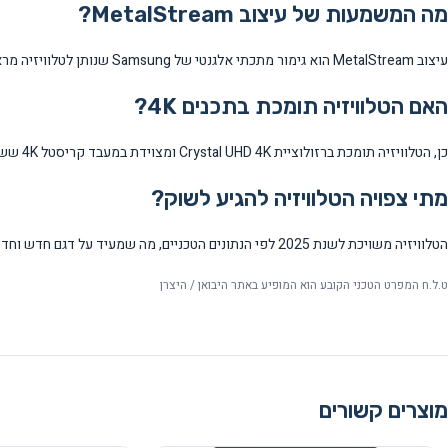
מה המשמעות של עיצוב MetalStream?
עיצוב MetalStream הוא גימור מתכתי אלגנטי של Samsung שנותן לטלוויזיה מראה מודרני ואיכותי המשתלב בכל עיצוב פנים.
האם הטלוויזיה תומכת בתכנים 4K?
כן, הטלוויזיה תומכת ברזולוציית Crystal UHD 4K ומצוידת במעבד קריסטל 4K ששדרג תכנים לאיכות 4K גם אם הם צולמו ברזולוציה נמוכה יותר.
מתי צפויה הטלוויזיה להגיע לשוק?
הטלוויזיה משויכת לשנת 2025 לפי הנתונים הטכניים, מה שמעיד על דגם חדש וחדשני של Samsung.
ט.ל.ח המפרט הטכני הקובע הוא המופיע באתר היבואן / היצרן
מוצרים קשורים