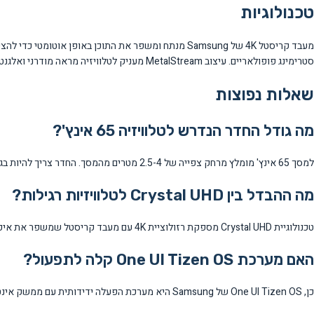
טכנולוגיות
סטרימינג פופולאריים. עיצוב MetalStream מעניק לטלוויזיה מראה מודרני ואלגנטי שמתאים לכל סביבה.
שאלות נפוצות
מה גודל החדר הנדרש לטלוויזיה 65 אינץ'?
למסך 65 אינץ' מומלץ מרחק צפייה של 2.5-4 מטרים מהמסך. החדר צריך להיות בגודל בינוני לגדול כדי לאפשר מיקום נוח של הרהיטים.
מה ההבדל בין Crystal UHD לטלוויזיות רגילות?
טכנולוגיית Crystal UHD מספקת רזולוציית 4K עם מעבד קריסטל שמשפר את איכות התמונה, הניגודיות והצבעים בהשוואה לטלוויזיות HD רגילות.
האם מערכת One UI Tizen OS קלה לתפעול?
כן, One UI Tizen OS של Samsung היא מערכת הפעלה ידידותית עם ממשק אינטואיטיבי המאפשר גישה קלה לאפליקציות ושירותי סטרימינג פופולאריים.