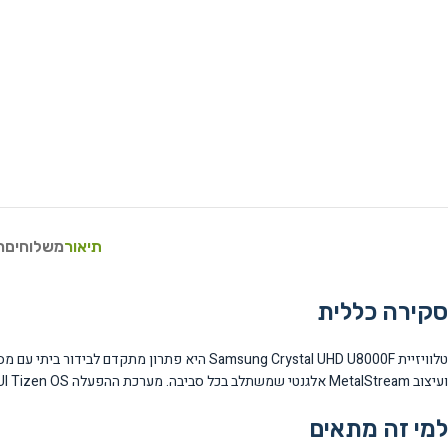
תיאור
משלוחים
ח
סקירה כללית
ועיצוב MetalStream אלגנטי שמשתלב בכל סביבה. מערכת ההפעלה One UI Tizen OS מספקת גישה נוחה לאפליקציות ושירותי סטרימינג שונים.
למי זה מתאים