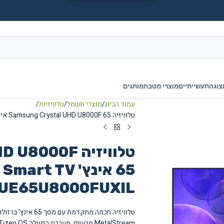
צוגה
תעשייתיים
מוצרי מטבח
מותגים
עמוד הבית
מוצרי חשמל
טלוויזיות
טלוויזיה Samsung Crystal UHD U8000F 65 אינץ' 4K Smart TV דגם UE65U8000FUXIL
טלוויזיה 00F
UE65U8000FUXIL
MetalStream מרשים. מערכת הפעלה One UI Tizen OS לחווית שימוש מתקדמת ונוחה.