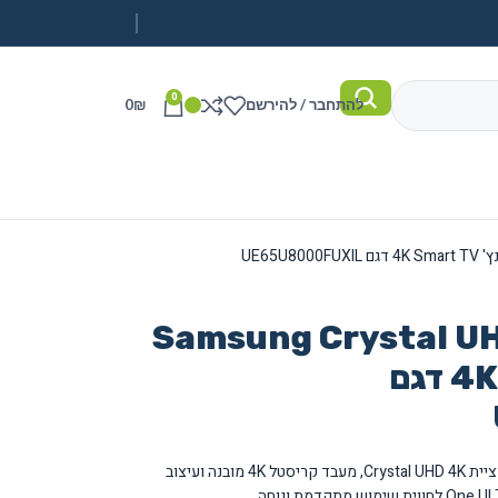
0
להתחבר / להירשם
₪
0
Samsung Crystal UHD U80
65 אינץ' 4K Smart TV דגם
טלוויזיה חכמה מתקדמת עם מסך 65 אינץ' ברזולוציית Crystal UHD 4K, מעבד קריסטל 4K מובנה ועיצוב