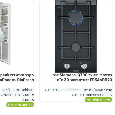
כיריים דומינו גז Siemens iQ700 דגם
מקרר אינ
ER3A6BB70 זכוכית שחור 30 ס"מ
BioFresh עם AutoDoor
מוצרי חשמל
,
כיריים
,
siemens
,
כיריים
,
כיריים גז
,
Liebherr
,
מקרר ליבהר
,
כיריים גז siemens
,
כיריים גז
אינטגרלי
,
מוצרי חשמל
,
ל
אינטגרלי
רכישה טלפונית
רכישה טלפונית
מידע נוסף
מידע נוסף