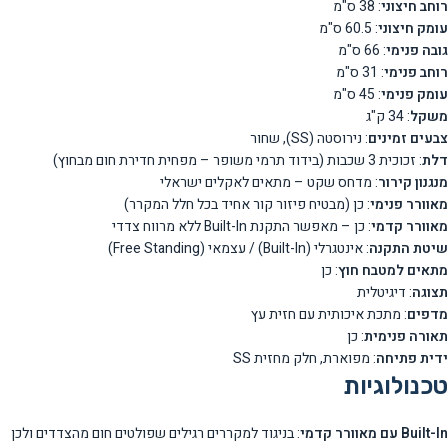
רוחב חיצוני
: 38 ס"מ
עומק חיצוני
: 60.5 ס"מ
גובה פנימי
: 66 ס"מ
רוחב פנימי
: 31 ס"מ
עומק פנימי
: 45 ס"מ
משקל
: 34 ק"ג
צבעים זמינים
: נירוסטה (SS), שחור
דלת
: זכוכית 3 שכבות (בידוד תרמי משופר – מפחית חדירת חום מבחוץ)
מנגנון קירור
: מדחס שקט – מתאים לאקלים ישראלי
מאוורר פנימי
: כן (מבטיח פיזור קור אחיד בכל חלל המקרר)
מאוורר קדמי
: כן – מאפשר התקנת Built-In ללא מרווח צדדי
שיטת התקנה
: אינטגרלי (Built-In) / עצמאי (Free Standing)
מתאים למטבח חוץ
: כן
תצוגה
: דיגיטלית
מדפים
: מתכת איכותית עם חזית עץ
תאורה פנימית
: כן
ידית פתיחה
: מפוארת, חלק מחזית SS
טכנולוגיות
Built-In עם מאוורר קדמי
: בניגוד למקררים רגילים שפולטים חום מהצדדים ולכן