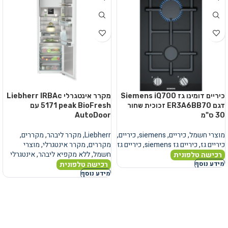
כיריים דומינו גז Siemens iQ700
מקרר אינטגרלי Liebherr IRBAc
דגם ER3A6BB70 זכוכית שחור
5171 peak BioFresh עם
30 ס"מ
AutoDoor
מוצרי חשמל
,
כיריים
,
siemens
,
כיריים
,
Liebherr
,
מקרר ליבהר
,
מקררים
,
כיריים גז
,
כיריים גז siemens
,
כיריים גז
מקררים
,
מקרר אינטגרלי
,
מוצרי
חשמל
,
ללא מקפיא ליבהר
,
אינטגרלי
רכישה טלפונית
רכישה טלפונית
מידע נוסף
מידע נוסף