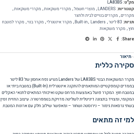
מק"ט:
LA83BS
קטגוריות:
LANDERS
,
מוצרי חשמל
,
מקררי משקאות
,
מקררי משקאות
,
מקררים
,
מקררים בנויים לבית ולחצר
תגיות:
83 ליטר
,
Landers
,
Built-in
,
מקרר אינטגרלי
,
מקרר בנוי
,
מקרר למטבח
חוץ
,
מקרר משקאות
Share:
תיאור
סקירה כללית
מקרר המשקאות הבנוי LA83BS של Landers מציע נפח אחסון של 83 ליטר
בממדים קומפקטיים המותאמים להתקנה אינטגרלית (Built-In) במטבח ביתי או
במטבח חוץ. המקרר פועל באמצעות מדחס שקט ואיכותי המתאים לתנאי האקלים
המקומי, ומצויד בתצוגה דיגיטלית לשליטה מדויקת בטמפרטורה. עיצוב החזית זמין
בשתי גרסאות גימור – נירוסטה ושחור – ומאפשר שילוב חלק עם ארונות המטבח.
למי זה מתאים