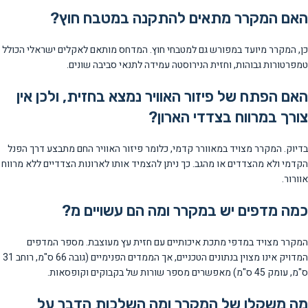
האם המקרר מתאים להתקנה במטבח חוץ?
כן, המקרר מיועד במפורש גם למטבחי חוץ. המדחס מותאם לאקלים ישראלי הכולל
טמפרטורות גבוהות, וחזית הנירוסטה עמידה לתנאי סביבה שונים.
האם הפתח של פיזור האוויר נמצא בחזית, ולכן אין
צורך במרווח בצדדי הארון?
בדיוק. המקרר מצויד במאוורר קדמי, כלומר פיזור האוויר החם מתבצע דרך הפנל
הקדמי ולא מהצדדים או מהגב. כך ניתן להצמיד אותו לארונות הצדדיים ללא מרווח
אוורור.
כמה מדפים יש במקרר ומה הם עשויים מ?
המקרר מצויד במדפי מתכת איכותיים עם חזית עץ מעוצבת. מספר המדפים
המדויק אינו מצוין בנתונים הטכניים, אך הממדים הפנימיים (גובה 66 ס"מ, רוחב 31
ס"מ, עומק 45 ס"מ) מאפשרים מספר שורות של בקבוקים וקופסאות.
מה משקלו של המקרר ומה השלכות הדבר על