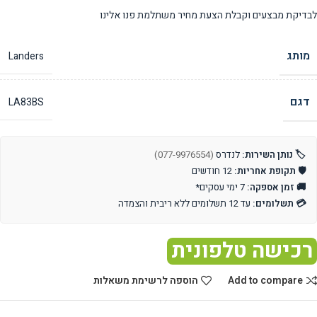
לבדיקת מבצעים וקבלת הצעת מחיר משתלמת פנו אלינו
מותג
Landers
דגם
LA83BS
🏷️ נותן השירות:
לנדרס
(077-9976554)
🛡️ תקופת אחריות:
12 חודשים
🚚 זמן אספקה:
7 ימי עסקים*
💳 תשלומים:
עד 12 תשלומים ללא ריבית והצמדה
רכישה טלפונית
Add to compare
הוספה לרשימת משאלות