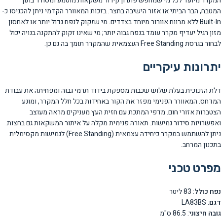
המקרר מיועד לכל מי שמחפש פתרון קירור משקאות מוטמע ומסודר בתוך
המטבח, הבר הביתי או אזור הישיבה בחצר. בזכות המאוורר הקדמי ניתן להכניסו כ-
Built-In ללא מרווח אוורור מיוחד בצדדים. מי שזקוק לנפח גדול יותר או לאחסון
מזון רגיל יעדיף מקרר עומד בנפח גבוה יותר; מי שאינו זקוק להתקנה בנויה יכול
לבחור בגרסת Free Standing העצמאית שהמקרר תומך בה גם כן.
יתרונות עיקריים
דלת הזכוכית בעלת שלוש שכבות מספקת בידוד תרמי גבוה ומפחיתה את עבודת
המדחס. המאוורר הפנימי מפזר את הקור באחידות בכל חלל המקרר, ומונע
הצטברות אזורי חום. מדפי המתכת עם חזית העץ מעניקים מראה מעוצב
ואפשרויות סידור גמישות. תאורה פנימית מקלה על איתור המשקאות גם בחצות.
ניתן להשתמש במקרר כיחידה עצמאית (Free Standing) לגמישות מקסימלית
בתכנון המרחב.
מפרט טכני
נפח כולל
: 83 ליטר
דגם
: LA83BS
גובה חיצוני
: 86.5 ס"מ