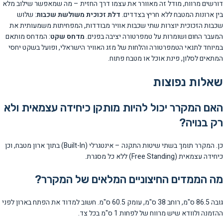
דורשים מרווח, מודל זה מאוורר את עצמו דרך החזית – מה שמאפשר שילוב מלא
בין ארונות המטבח ללא חריץ בצדדים.
דלת זכוכית משולשת שכבות
: שלוש
שכבות הזכוכית יוצרות שתי שכבות אוויר מבודדות, המפחיתות משמעותית את
המעבר החום ושומרות על טמפרטורה יציבה בפנים.
מדחס שקט
: המדחס מותאם
במיוחד לתנאי הטמפרטורה והלחות של מזג האוויר הישראלי, ופועל בשקט יחסי
המתאים לסלון, פינת אוכל או מטבח פתוח.
שאלות נפוצות
האם המקרר יכול להיות מותקן כיחידה עצמאית ולא
רק בנויה?
כן. המקרר תומך בשתי שיטות התקנה – אינטגרלי (Built-In) בתוך ארון מטבח, וכן
כיחידה עצמאית (Free Standing) ללא כל מסגרת.
מה הממדים החיצוניים המלאים של המקרר?
גובה 86.5 ס"מ, רוחב 38 ס"מ, עומק 60.5 ס"מ. חשוב למדוד את הפתח בארון לפני
ההזמנה ולוודא שיש מרווח של לפחות 1 ס"מ בכל צד.