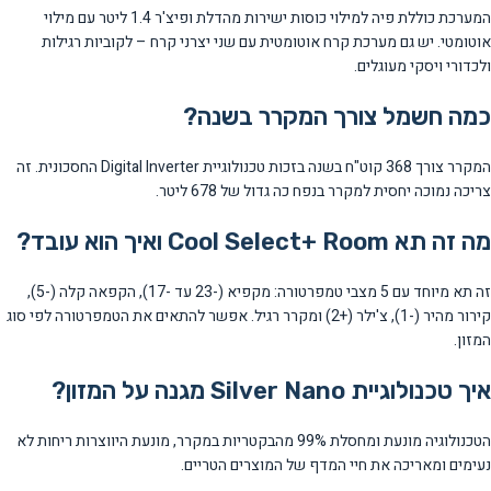
המערכת כוללת פיה למילוי כוסות ישירות מהדלת ופיצ'ר 1.4 ליטר עם מילוי
אוטומטי. יש גם מערכת קרח אוטומטית עם שני יצרני קרח – לקוביות רגילות
ולכדורי ויסקי מעוגלים.
כמה חשמל צורך המקרר בשנה?
המקרר צורך 368 קוט"ח בשנה בזכות טכנולוגיית Digital Inverter החסכונית. זה
צריכה נמוכה יחסית למקרר בנפח כה גדול של 678 ליטר.
מה זה תא Cool Select+ Room ואיך הוא עובד?
זה תא מיוחד עם 5 מצבי טמפרטורה: מקפיא (-23 עד -17), הקפאה קלה (-5),
קירור מהיר (-1), צ'ילר (+2) ומקרר רגיל. אפשר להתאים את הטמפרטורה לפי סוג
המזון.
איך טכנולוגיית Silver Nano מגנה על המזון?
הטכנולוגיה מונעת ומחסלת 99% מהבקטריות במקרר, מונעת היווצרות ריחות לא
נעימים ומאריכה את חיי המדף של המוצרים הטריים.