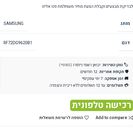
לבדיקת מבצעים וקבלת הצעת מחיר משתלמת פנו אלינו
מותג
SAMSUNG
דגם
RF72DG9620B1
🏷️ נותן השירות:
יבואן רשמי ניופרו
(6963*)
🛡️ תקופת אחריות:
12 חודשים
🚚 זמן אספקה:
7 ימי עסקים*
💳 תשלומים:
עד 12 תשלומים ללא ריבית והצמדה
רכישה טלפונית
Add to compare
הוספה לרשימת משאלות