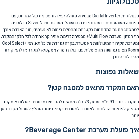
טכנולוגיות
טכנולוגיית Digital Inverter מבטיחה פעולה יעילה וחסכונית של המדחס, עם
הפחתה משמעותית ברעש ובצריכת החשמל. מערכת Silver Nano הבלעדית
לסמסונג מונעת התפתחות בקטריות ומחסלת ריחות לא נעימים, תוך הארכת אורך
חיי המזון. מערכת Multi Flow+ מבטיחה זרימת אוויר קר אחידה לכל חלקי המקרר,
ומערכת הקירור המשולשת מאפשרת בקרה נפרדת על כל תא. תא Cool Select+
Room מציע גמישות מקסימלית עם יכולת המרה ממקפיא למקרר או לתא קירור
מהיר לפי הצורך.
שאלות נפוצות
האם המקרר מתאים למטבח קטן?
המקרר ברוחב 91 ס"מ ועומק 73 ס"מ מתאים למטבחים מרווחים. יש לוודא מקום
מספיק לפתיחת הדלתות ולאוורור. למטבחים קטנים יותר מומלץ לשקול מקרר קטן
יותר.
איך פועלת מערכת Beverage Center?