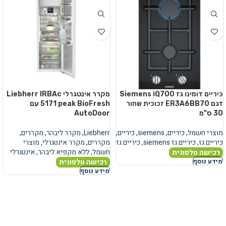
כיריים דומינו גז Siemens iQ700
מקרר אינטגרלי Liebherr IRBAc
דגם ER3A6BB70 זכוכית שחור
5171 peak BioFresh עם
30 ס"מ
AutoDoor
מוצרי חשמל
,
כיריים
,
siemens
,
כיריים
,
Liebherr
,
מקרר ליבהר
,
מקררים
,
כיריים גז
,
כיריים גז siemens
,
כיריים גז
מקררים
,
מקרר אינטגרלי
,
מוצרי
חשמל
,
ללא מקפיא ליבהר
,
אינטגרלי
רכישה טלפונית
רכישה טלפונית
מידע נוסף
מידע נוסף