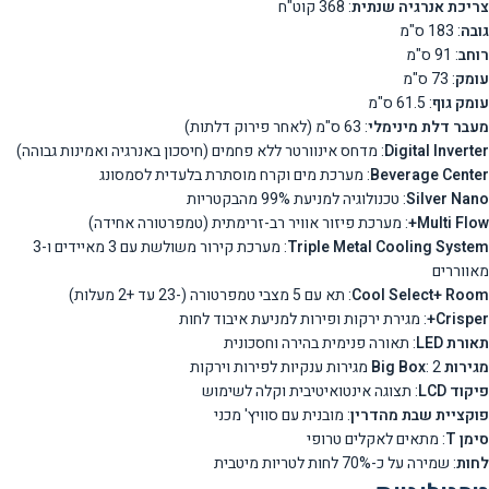
צריכת אנרגיה שנתית
: 368 קוט"ח
גובה
: 183 ס"מ
רוחב
: 91 ס"מ
עומק
: 73 ס"מ
עומק גוף
: 61.5 ס"מ
מעבר דלת מינימלי
: 63 ס"מ (לאחר פירוק דלתות)
Digital Inverter
: מדחס אינוורטר ללא פחמים (חיסכון באנרגיה ואמינות גבוהה)
Beverage Center
: מערכת מים וקרח מוסתרת בלעדית לסמסונג
Silver Nano
: טכנולוגיה למניעת 99% מהבקטריות
Multi Flow+
: מערכת פיזור אוויר רב-זרימתית (טמפרטורה אחידה)
Triple Metal Cooling System
: מערכת קירור משולשת עם 3 מאיידים ו-3
מאווררים
Cool Select+ Room
: תא עם 5 מצבי טמפרטורה (-23 עד +2 מעלות)
Crisper+
: מגירת ירקות ופירות למניעת איבוד לחות
תאורת LED
: תאורה פנימית בהירה וחסכונית
מגירות Big Box
: 2 מגירות ענקיות לפירות וירקות
פיקוד LCD
: תצוגה אינטואיטיבית וקלה לשימוש
פוקציית שבת מהדרין
: מובנית עם סוויץ' מכני
סימן T
: מתאים לאקלים טרופי
לחות
: שמירה על כ-70% לחות לטריות מיטבית