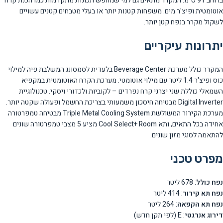
ברוחב 91 ס"מ. המקרר מתאים גם למי שמחפש תכונות מתקדמות כמו הכנת קרח
אוטומטית ופיצ'ר מים. משפחות קטנות יותר או בעלי מטבחים קטנים עשויים
לשקול מקרר בנפח קטן יותר.
יתרונות עיקריים
המקרר כולל מערכת Beverage Center בלעדית לסמסונג המשלבת פיה למילוי
כוס ופיצ'ר 1.4 ליטר עם מילוי אוטומטי. מערכת הקרח האוטומטית במקפיא
השמאלי כוללת שני יצרני קרח נפרדים – לקוביות ולכדורי ויסקי. טכנולוגיית
Digital Inverter מבטיחה חיסכון משמעותי בצריכת החשמל ופעולה שקטה יותר.
מערכת הקירור המשולשת Triple Metal Cooling System מבטיחה טמפרטורה
אחידה בכל התאים, ותא Cool Select+ Room מציע 5 מצבי טמפרטורה שונים
להתאמה לסוגי מזון שונים.
מפרט טכני
נפח כולל
: 678 ליטר
נפח תא קירור
: 414 ליטר
נפח תא הקפאה
: 264 ליטר
דירוג אנרגטי
: E (לפי תקן חדש)