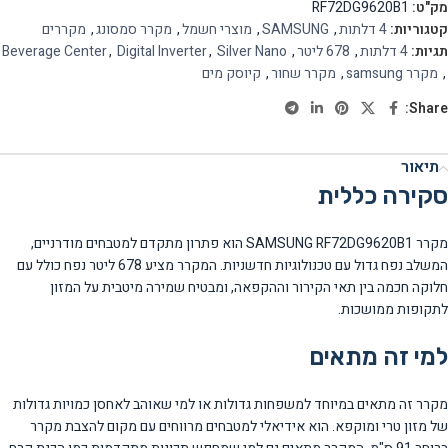
מק"ט:
RF72DG9620B1
קטגוריות:
4 דלתות
,
SAMSUNG
,
מוצרי חשמל
,
מקרר סמסונג
,
מקררים
תגיות:
4 דלתות
,
678 ליטר
,
Silver Nano
,
Digital Inverter
,
Beverage Center
,
מקרר samsung
,
מקרר שחור
,
קיוסק מים
Share:
תיאור
סקירה כללית
מקרר SAMSUNG RF72DG9620B1 הוא פתרון מתקדם למטבחים מודרניים,
המשלב נפח גדול עם טכנולוגיות חדשניות. המקרר מציע 678 ליטר נפח כולל עם
חלוקה חכמה בין תאי הקירור וההקפאה, ומבטיח שמירה מיטבית על המזון
לתקופות ממושכות.
למי זה מתאים
מקרר זה מתאים במיוחד למשפחות גדולות או למי שאוהב לאחסן כמויות גדולות
של מזון טרי ומוקפא. הוא אידיאלי למטבחים מרווחים עם מקום להצבת מקרר