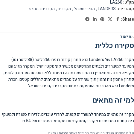
מק"ט:
LA260
קטגוריות:
LANDERS
,
מוצרי חשמל
,
מקררים
,
מקררים במבצע
Share:
תיאור
סקירה כללית
מקרר LA260 של Landers הוא פתרון קירור בנפח 260 ליטר (88 ליטר נטו)
המיועד למשרדים ולבתים המחפשים מכשיר קומפקטי ויעיל. המקרר מגיע עם
מקפיא מובנה ומתאפיין ברמת רעש נמוכה במיוחד ללא רטט מורגש. תוכנן לספק
פתרון אחסון נוח ומגוון תוך שמירה על ממדים מתאימים לחללים קטנים. חברת
Landers היא מהחברות הוותיקות בתחום מקררים קטנים בישראל.
למי זה מתאים
מקרר זה מתאים במיוחד למשרדים קטנים, לחדרי עובדים, לדירות סטודיו ולמשקי
בית קטנים המחפשים מקרר קומפקטי עם מקפיא. הממדים של 54 ס
ט.ל.ח המפרט הטכני הקובע הוא המופיע באתר היבואן / היצרן