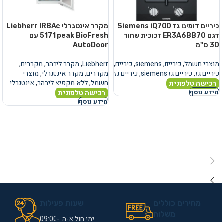
כיריים דומינו גז Siemens iQ700
מקרר אינטגרלי Liebherr IRBAc
דגם ER3A6BB70 זכוכית שחור
5171 peak BioFresh עם
30 ס"מ
AutoDoor
מוצרי חשמל
,
כיריים
,
siemens
,
כיריים
,
Liebherr
,
מקרר ליבהר
,
מקררים
,
כיריים גז
,
כיריים גז siemens
,
כיריים גז
מקררים
,
מקרר אינטגרלי
,
מוצרי
חשמל
,
ללא מקפיא ליבהר
,
אינטגרלי
רכישה טלפונית
רכישה טלפונית
מידע נוסף
מידע נוסף
מחירים כוללים
שעות פעילות
משלוח
ימי חול א-ה 09:00-