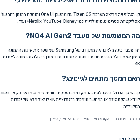
האם הטלוויזיה תומכת באפליקציות סטרימינג?
כן, הטלוויזיה מריצה מערכת Tizen OS עם ממשק One UI ותומכת במגוון רחב של
אפליקציות סטרימינג פופולריות כמו Netflix, YouTube, Disney+ ועוד.
מה המשמעות של מעבד NQ4 AI Gen2?
זהו מעבד בינה מלאכותית מתקדם של Samsung שמשפר את איכות התמונה
בזמן אמת, כולל הגברת חדות, שיפור צבעים ועיבוד תוכן ברזולוציה נמוכה לאיכות
4K.
האם המסך מתאים לגיימינג?
כן, המסך הגדול והטכנולוגיה המתקדמת מספקים חוויית גיימינג מרשימה, אך חשוב
לוודא שהקונסולה או המחשב תומכים ברזולוציית 4K לניצול מלא של יכולות
הטלוויזיה.
ט.ל.ח המפרט הטכני הקובע הוא המופיע באתר היבואן / היצרן
משלוחים