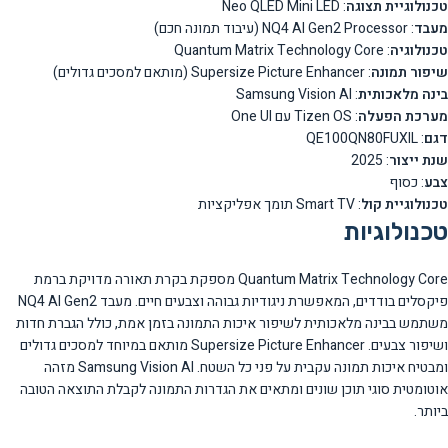
טכנולוגיית תצוגה
: Neo QLED Mini LED
מעבד
: NQ4 AI Gen2 Processor (עיבוד תמונה חכם)
טכנולוגיה
: Quantum Matrix Technology Core
שיפור תמונה
: Supersize Picture Enhancer (מותאם למסכים גדולים)
בינה מלאכותית
: Samsung Vision AI
מערכת הפעלה
: Tizen OS עם One UI
דגם
: QE100QN80FUXIL
שנת ייצור
: 2025
צבע
: כסוף
טכנולוגיית קול
: Smart TV תומך אפליקציות
טכנולוגיות
Quantum Matrix Technology Core מספקת בקרת תאורה מדויקת ברמת
פיקסלים בודדים, המאפשרת ניגודיות גבוהה וצבעים חיים. מעבד NQ4 AI Gen2
משתמש בבינה מלאכותית לשיפור איכות התמונה בזמן אמת, כולל הגברת חדות
ושיפור צבעים. Supersize Picture Enhancer מותאם במיוחד למסכים גדולים
ומבטיח איכות תמונה עקבית על פני כל השטח. Samsung Vision AI מזהה
אוטומטית סוגי תוכן שונים ומתאים את הגדרות התמונה לקבלת התוצאה הטובה
ביותר.