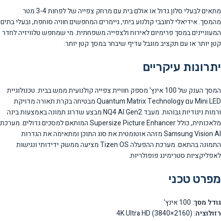
מתאים לבעלי סלון גדול או אולם בית עם מרחק צפייה של לפחות 3-4 מטר
מהמסך. אידיאלי לחובבי קולנוע ביתי, גיימרים המחפשים חוויה סוחפת, ובעלי בתים
המעוניינים במסך פרימיום לאירוח ולצפייה משפחתית. מי שמחפש טלוויזיה לחדר
קטן יותר או עם תקציב מוגבל עדיף שיבחר במסך קטן יותר.
יתרונות עיקריים
המסך הענק של 100 אינץ' מספק חוויית צפייה קולנועית ממש בבית. טכנולוגיית
Mini LED עם Quantum Matrix Technology מבטיחה בקרת תאורה מדויקת
ורמות ניגודיות גבוהות. מעבד NQ4 AI Gen2 מבצע שדרוג תמונה באמצעות בינה
מלאכותית, כולל Supersize Picture Enhancer המותאם למסכים גדולים. מערכת
Samsung Vision AI מזהה אוטומטית את סוג התוכן ומתאימה את הגדרות
התמונה בהתאם. מערכת ההפעלה Tizen OS מציעה ממשק ידידותי ונגישות
לאפליקציות סטרימינג פופולריות.
מפרט טכני
גודל מסך
: 100 אינץ'
רזולוציה
: 4K Ultra HD (3840×2160)