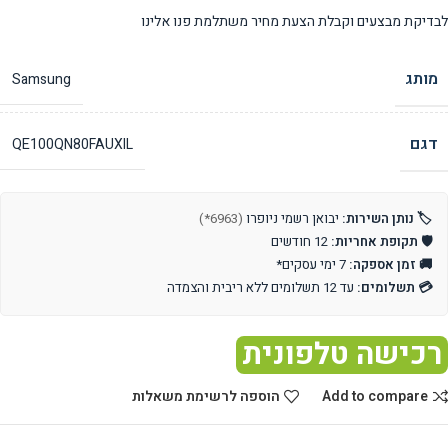
לבדיקת מבצעים וקבלת הצעת מחיר משתלמת פנו אלינו
מותג
Samsung
דגם
QE100QN80FAUXIL
🏷️ נותן השירות:
יבואן רשמי ניופרו
(6963*)
🛡️ תקופת אחריות:
12 חודשים
🚚 זמן אספקה:
7 ימי עסקים*
💳 תשלומים:
עד 12 תשלומים ללא ריבית והצמדה
רכישה טלפונית
Add to compare
הוספה לרשימת משאלות