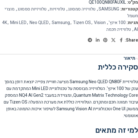
מק"ט:
QE100QN80FAUXIL
קטגוריות:
SAMSUNG
,
טלוויזיה סמסונג
,
טלוויזיות
,
טלוויזיות סמסונג
,
מוצרי
חשמל
תגיות:
100 אינץ'
,
Vision
,
Tizen OS
,
Samsung
,
Neo QLED
,
Mini LED
,
4K
AI
,
טלוויזיה חכמה
Share:
תיאור
סקירה כללית
טלוויזיית Samsung Neo QLED QN80F מציעה חוויית צפייה יוצאת דופן במסך
ענק של 100 אינץ'. הטלוויזיה מבוססת על טכנולוגיית Mini LED המתקדמת עם
Quantum Matrix Technology Core, ומצוידת במעבד NQ4 AI Gen2 המספק
עיבוד תמונה חכם ומתקדם. הטלוויזיה כוללת את מערכת ההפעלה Tizen OS עם
ממשק One UI וטכנולוגיית Samsung Vision AI לשיפור איכות התמונה באופן
אוטומטי.
למי זה מתאים