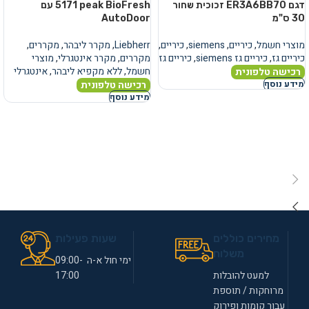
דגם ER3A6BB70 זכוכית שחור
5171 peak BioFresh עם
30 ס"מ
AutoDoor
מוצרי חשמל
,
כיריים
,
siemens
,
כיריים
,
Liebherr
,
מקרר ליבהר
,
מקררים
,
כיריים גז
,
כיריים גז siemens
,
כיריים גז
מקררים
,
מקרר אינטגרלי
,
מוצרי
חשמל
,
ללא מקפיא ליבהר
,
אינטגרלי
רכישה טלפונית
רכישה טלפונית
מידע נוסף
מידע נוסף
מחירים כוללים
שעות פעילות
משלוח
ימי חול א-ה 09:00-
למעט להובלות
17:00
מרוחקות / תוספת
עבור קומות ופירוק