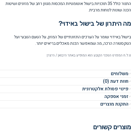
התנור כולל 35 תוכניות בישול אוטומטיות המכסות מגוון רחב של מזונים ושיטות
הכנה שונות לנוחות מרבית.
מה היתרון של בישול באידוי?
בישול באידוי שומר על הערכים התזונתיים של המזון, על הטעם הטבעי ועל
הטקסטורה הרכה, מה שמאפשר הכנת מאכלים בריאים יותר.
ט.ל.ח המפרט הטכני הקובע הוא המופיע באתר היבואן / היצרן
משלוחים
חוות דעת (0)
פינוי פסולת אלקטרונית
זמני אספקה
התקנת מוצרים
מוצרים קשורים