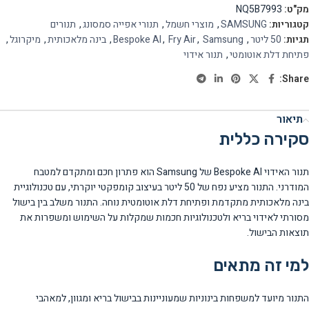
מק"ט:
NQ5B7993
קטגוריות:
SAMSUNG
,
מוצרי חשמל
,
תנורי אפייה סמסונג
,
תנורים
תגיות:
50 ליטר
,
Samsung
,
Fry Air
,
Bespoke AI
,
בינה מלאכותית
,
מיקרוגל
,
פתיחת דלת אוטומטי
,
תנור אידוי
Share:
תיאור
סקירה כללית
תנור האידוי Bespoke AI של Samsung הוא פתרון חכם ומתקדם למטבח
המודרני. התנור מציע נפח של 50 ליטר בעיצוב קומפקטי יוקרתי, עם טכנולוגיית
בינה מלאכותית מתקדמת ופתיחת דלת אוטומטית נוחה. התנור משלב בין בישול
מסורתי לאידוי בריא ולטכנולוגיות חכמות שמקלות על השימוש ומשפרות את
תוצאות הבישול.
למי זה מתאים
התנור מיועד למשפחות בינוניות שמעוניינות בבישול בריא ומגוון, למאהבי