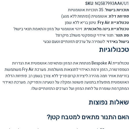
SKU
: NQ5B7993AAK/U1
תוכניות בישול
: 35 תוכניות אוטומטיות
פתיחת דלת
: אוטומטית (נפתחת ללא מגע)
טכנולוגיית Fry Air
: טיגון בריא ללא שמן
טכנולוגיית בינה מלאכותית
: זיהוי אוטומטי של מזון והתאמת תנאי בישול
סוג תנור
: תנור אידוי קומפקטי משולב מיקרוגל
בישול באידוי
: לשמירה על ערכים תזונתיים וטעם טבעי
טכנולוגיות
טכנולוגיית Bespoke AI מנתחת את המזון ומתאימה אוטומטית את הגדרות
הטמפרטורה, הזמן ורמת האידוי לתוצאות מושלמות. מערכת Fry Air משתמשת
בזרימת אוויר חמה מהירה ליצירת קרום פריך ללא צורך בשמן רב. פתיחת הדלת
האוטומטית מופעלת בתנועה פשוטה ומקלה על הטעינה והפריקה. מערכת האידוי
המתקדמת שומרת על לחות המזון ועל הערכים התזונתיים שלו.
שאלות נפוצות
האם התנור מתאים למטבח קטן?