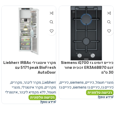
כיריים דומינו גז Siemens iQ700
מקרר אינטגרלי Liebherr IRBAc
דגם ER3A6BB70 זכוכית שחור
5171 peak BioFresh עם
30 ס"מ
AutoDoor
מוצרי חשמל
,
כיריים
,
siemens
,
כיריים
,
Liebherr
,
מקרר ליבהר
,
מקררים
,
כיריים גז
,
כיריים גז siemens
,
כיריים גז
מקררים
,
מקרר אינטגרלי
,
מוצרי
חשמל
,
ללא מקפיא ליבהר
,
אינטגרלי
רכישה טלפונית
רכישה טלפונית
מידע נוסף
מידע נוסף