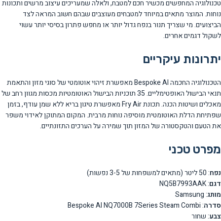
טכנולוגיה המחפשים מכשיר חכם למטבח, ולאלה שמעריכים עיצוב מרשים ותכונות
נוחות. המוצר מתאים במיוחד למטבחים מעוצבים שבהם חשוב המראה לצד
הביצועים. מי שצריך תנור בנפח גדול יותר או מחפש פתרון בסיסי יותר עשוי
לשקול דגמים אחרים.
יתרונות עיקריים
הטכנולוגיה החכמה Bespoke AI מאפשרת זיהוי אוטומטי של סוגי מזון והתאמת
תנאי הבישול האופטימליים. 35 תוכניות הבישול האוטומטיות מכסות מגוון רחב של
מאכלים ושיטות הכנה. תכונת Fry Air מאפשרת טיגון בריא ללא שמן עודף, בזמן
שפתיחת הדלת האוטומטית מוסיפה נוחות מרבית. המקום המתוקן לאידוי משפר
את הטעם והטקסטורה של המזון תוך שמירה על הערכים התזונתיים.
מפרט טכני
נפח
: 50 ליטר (מתאים למשפחות של 3-5 נפשות)
דגם
: NQ5B7993AAK
מותג
: Samsung
סדרה
: Bespoke AI NQ7000B 7Series Steam Combi
צבע
: שחור