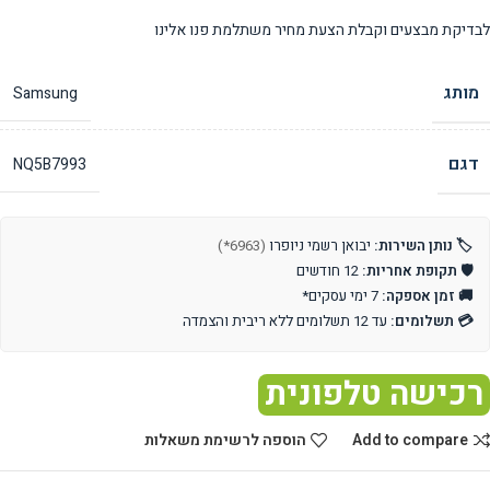
לבדיקת מבצעים וקבלת הצעת מחיר משתלמת פנו אלינו
מותג
Samsung
דגם
NQ5B7993
🏷️ נותן השירות:
יבואן רשמי ניופרו
(6963*)
🛡️ תקופת אחריות:
12 חודשים
🚚 זמן אספקה:
7 ימי עסקים*
💳 תשלומים:
עד 12 תשלומים ללא ריבית והצמדה
רכישה טלפונית
Add to compare
הוספה לרשימת משאלות