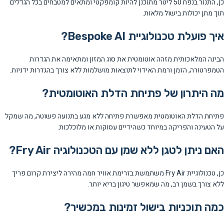
כן, התנור בנפח 50 ליטר מתוכנן להיות קומפקטי ומתאים למטבחים בכל הגדלים
תוך מתן יכולות בישול מלאות.
איך פועלת טכנולוגיית Bespoke AI?
הבינה המלאכותית מזהה אוטומטית את סוג המזון ומתאימה את הגדרות
הטמפרטורה, הזמן ורמת האידוי לתוצאות מושלמות ללא צורך בהגדרות ידניות.
מה היתרון של פתיחת הדלת האוטומטית?
פתיחת הדלת האוטומטית מאפשרת פתיחה ללא מגע בתנועה פשוטה, מה שמקל
על הטעינה והפריקה במיוחד כשהידיים עסוקות או מלוכלכות.
האם ניתן לטגן ללא שמן עם הטכנולוגיה Fry Air?
כן, טכנולוגיית Fry Air משתמשת בזרימת אוויר חמה מהירה ליצירת קרום פריך
ללא צורך בשמן רב, מה שמאפשר טיגון בריא יותר.
כמה תוכניות בישול זמינות במכשיר?