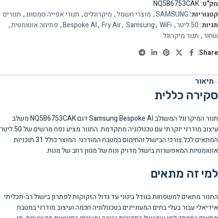
מק"ט:
NQ5B6753CAK
קטגוריות:
SAMSUNG
,
מוצרי חשמל
,
מיקרוגלים
,
תנורי אפייה סמסונג
,
תנורים
תגיות:
50 ליטר
,
WiFi
,
Samsung
,
Fry Air
,
Bespoke AI
,
פתיחה אוטומטית
,
שחור
,
תנור מיקרוגל
Share:
תיאור
סקירה כללית
תנור המיקרוגל המשולב Samsung Bespoke AI דגם NQ5B6753CAK משלב
עיצוב מודרני יוקרתי עם טכנולוגיה מתקדמת. התנור מציע נפח מרשים של 50 ליטר
המתאים לכל צורכי הבישול והחימום במטבח המודרני. המוצר כולל 31 תוכניות
אוטומטיות המאפשרות בישול מדויק ונוח של מגוון רחב של מנות.
למי זה מתאים
התנור מתאים למשפחות בגודל בינוני עד גדול הזקוקות לפתרון בישול רב-תכליתי.
אידיאלי עבור בעלי בתים המעוניינים בטכנולוגיה חכמה ועיצוב מודרני במטבח.