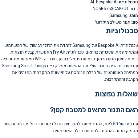
טכנולוגיית AI
: Bespoke AI
דגם
: NQ5B6753CAK/U1
מותג
: Samsung
סוג
: תנור משולב מיקרוגל
טכנולוגיות
טכנולוגיית Bespoke AI של Samsung לומדת את הרגלי הבישול של המשתמש
ומתאימה את התוכניות בהתאם. טכנולוגיית Fry Air מאפשרת קבלת תוצאות
דומות לטיגון מסורתי תוך שימוש מינימלי בשמן. חיבור ה-WiFi מאפשר אינטגרציה
עם מערכות הבית החכם ושליטה באמצעות אפליקציית Samsung SmartThings.
הפתיחה האוטומטית של הדלת מבוססת על חיישנים מתקדמים המזהים את
הקרבה וההתקרבות.
שאלות נפוצות
האם התנור מתאים למטבח קטן?
עם נפח של 50 ליטר, התנור מיועד למטבחים בגודל בינוני עד גדול. יש לוודא שיש
מספיק מקום להתקנה ולפתיחת הדלת האוטומטית.