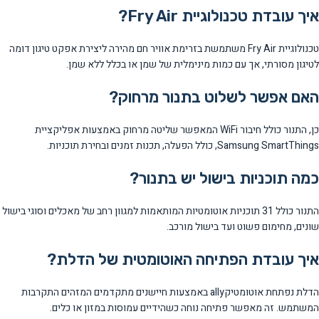
איך עובדת טכנולוגיית Fry Air?
טכנולוגיית Fry Air משתמשת בזרימת אוויר חם מהירה ליצירת אפקט טיגון דומה
לטיגון מסורתי, אך עם כמות מינימלית של שמן או בכלל ללא שמן.
האם אפשר לשלוט בתנור מרחוק?
כן, התנור כולל חיבור WiFi המאפשר שליטה מרחוק באמצעות אפליקציית
Samsung SmartThings, כולל הפעלה, תכנות זמנים ובחירת תוכניות.
כמה תוכניות בישול יש בתנור?
התנור כולל 31 תוכניות אוטומטיות המותאמות למגוון רחב של מאכלים וסוגי בישול
שונים, מחימום פשוט ועד בישול מורכב.
איך עובדת הפתיחה האוטומטית של הדלת?
הדלת נפתחת אוטומטיקally באמצעות חיישנים מתקדמים המזהים התקרבות
המשתמש. זה מאפשר פתיחה נוחה כשהידיים עמוסות במזון או כלים.