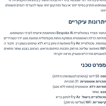
מתאים במיוחד למי שמבשל בתדירות גבוהה ומעוניין בתוצאות מקצועיות. מי
שמחפש פתרון בסיסי יותר או בעל נפח קטן יותר עשוי להעדיף דגמים פשוטים
יותר.
יתרונות עיקריים
התנור מצויד בטכנולוגיית Bespoke AI המותאמת אישית לצרכי המשתמש.
פתיחת הדלת האוטומטית מספקת נוחות מקסימלית ומונעת מגע ידני כשהידיים
עמוסות. טכנולוגיית Fry Air מאפשרת טיגון בריא ללא שימוש בשמן רב. חיבור ה-
WiFi מאפשר שליטה מרחוק ותכנות החימום מראש. העיצוב בצבע שחור מתאים
למטבחים מודרניים ומעניק מראה יוקרתי.
מפרט טכני
נפח
: 50 ליטר (מתאים למשפחות גדולות)
תוכניות אוטומטיות
: 31 תוכניות
פתיחת דלת
: אוטומטית (נוחות ללא מגע)
צבע
: שחור
טכנולוגיית בישול
: Fry Air לטיגון בריא
קישוריות
: WiFi (שליטה מרחוק)