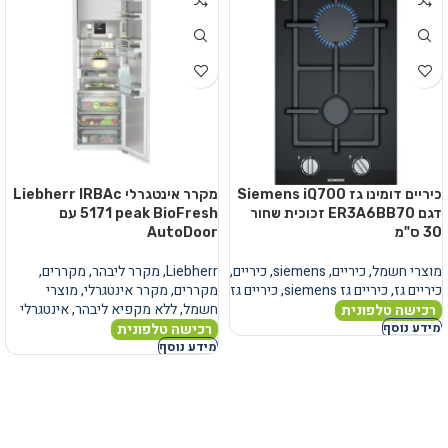
כיריים דומינו גז Siemens iQ700
מקרר אינטגרלי Liebherr IRBAc
דגם ER3A6BB70 זכוכית שחור
5171 peak BioFresh עם
30 ס"מ
AutoDoor
מוצרי חשמל
,
כיריים
,
siemens
,
כיריים
,
Liebherr
,
מקרר ליבהר
,
מקררים
,
כיריים גז
,
כיריים גז siemens
,
כיריים גז
מקררים
,
מקרר אינטגרלי
,
מוצרי
חשמל
,
ללא מקפיא ליבהר
,
אינטגרלי
רכישה טלפונית
רכישה טלפונית
מידע נוסף
מידע נוסף