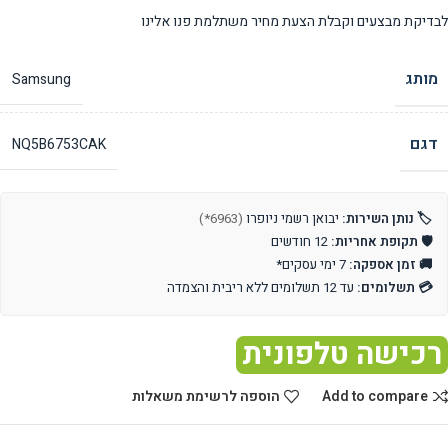
לבדיקת מבצעים וקבלת הצעת מחיר משתלמת פנו אלינו
מותג
Samsung
דגם
NQ5B6753CAK
🏷️ נותן השירות:
יבואן רשמי ניופרו
(6963*)
🛡️ תקופת אחריות:
12 חודשים
🚚 זמן אספקה:
7 ימי עסקים*
💳 תשלומים:
עד 12 תשלומים ללא ריבית והצמדה
רכישה טלפונית
Add to compare
הוספה לרשימת משאלות