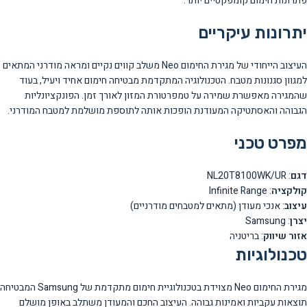
פתרונות חימום קומפקטיים יותר.
יתרונות עיקריים
העיצוב הייחודי של מגירת החימום Neo משלב קווים נקיים ומראה מודרני המתאים
למגוון סגנונות מטבח. הטכנולוגיה המתקדמת מבטיחה חימום אחיד ויעיל, בעוד
שהמגירה מאפשרת שמירה על טמפרטורת המזון לאורך זמן. הפונקציונליות
הגבוהה והאסתטיקה המעודנת הופכות אותה לתוספת מושלמת למטבח המודרני.
מפרט טכני
דגם
: NL20T8100WK/UR
קולקציה
: Infinite Range
עיצוב
: אנכי מעודן (מתאים למטבחים מודרניים)
יצרן
: Samsung
אזור שיווק
: בריטניה
טכנולוגיות
מגירת החימום Neo מצוידת בטכנולוגיית חימום מתקדמת של Samsung המבטיחה
תוצאות עקביות ואמינות גבוהה. העיצוב החכם והמעודן משתלב באופן מושלם