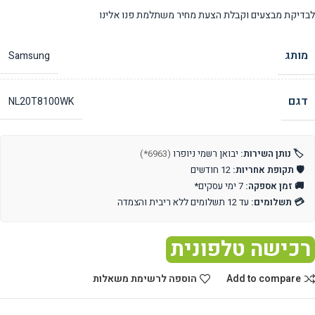
לבדיקת מבצעים וקבלת הצעת מחיר משתלמת פנו אלינו
מותג
Samsung
דגם
NL20T8100WK
🏷️ נותן השירות:
יבואן רשמי ניופרו
(6963*)
🛡️ תקופת אחריות:
12 חודשים
🚚 זמן אספקה:
7 ימי עסקים*
💳 תשלומים:
עד 12 תשלומים ללא ריבית והצמדה
רכישה טלפונית
Add to compare
הוספה לרשימת משאלות