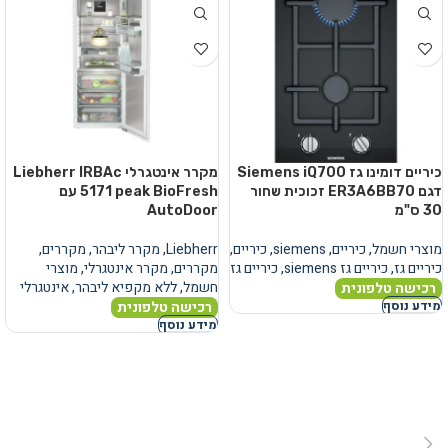
כיריים דומינו גז Siemens iQ700
מקרר אינטגרלי Liebherr IRBAc
דגם ER3A6BB70 זכוכית שחור
5171 peak BioFresh עם
30 ס"מ
AutoDoor
מוצרי חשמל
,
כיריים
,
siemens
,
כיריים
,
Liebherr
,
מקרר ליבהר
,
מקררים
,
כיריים גז
,
כיריים גז siemens
,
כיריים גז
מקררים
,
מקרר אינטגרלי
,
מוצרי
חשמל
,
ללא מקפיא ליבהר
,
אינטגרלי
רכישה טלפונית
רכישה טלפונית
מידע נוסף
מידע נוסף