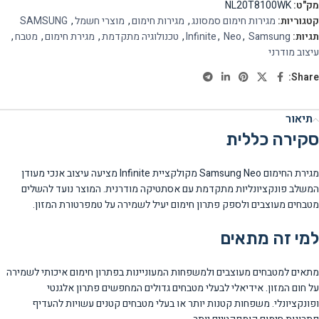
מק"ט:
NL20T8100WK
קטגוריות:
מגירות חימום סמסונג
,
מגירות חימום
,
מוצרי חשמל
,
SAMSUNG
תגיות:
Samsung
,
Neo
,
Infinite
,
טכנולוגיה מתקדמת
,
מגירת חימום
,
מטבח
,
עיצוב מודרני
Share:
תיאור
סקירה כללית
מגירת החימום Samsung Neo מקולקציית Infinite מציעה עיצוב אנכי מעודן
המשלב פונקציונליות מתקדמת עם אסתטיקה מודרנית. המוצר נועד להשלים
מטבחים מעוצבים ולספק פתרון חימום יעיל לשמירה על טמפרטורת המזון.
למי זה מתאים
מתאים למטבחים מעוצבים ולמשפחות המעוניינות בפתרון חימום איכותי לשמירה
על חום המזון. אידיאלי לבעלי מטבחים גדולים המחפשים פתרון אלגנטי
ופונקציונלי. משפחות קטנות יותר או בעלי מטבחים קטנים עשויות להעדיף