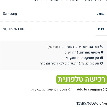
מותג
Samsung
דגם
NQ5B5763DBK
🏷️ נותן השירות:
יבואן רשמי ניופרו
(6963*)
🛡️ תקופת אחריות:
12 חודשים
🚚 זמן אספקה:
7 ימי עסקים*
💳 תשלומים:
עד 12 תשלומים ללא ריבית והצמדה
רכישה טלפונית
Add to compare
הוספה לרשימת משאלות
מק"ט:
NQ5B5763DBK