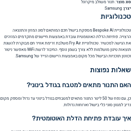
סוג מוצר
: תנור משולב מיקרוגל
יצרן
: Samsung
טכנולוגיות
טכנולוגיית Bespoke AI מספקת בישול חכם המותאם לסוג המזון והתוצאה
הרצויה. פתיחת הדלת האוטומטית עובדת באמצעות חיישנים מתקדמים המזהים
את הגישה למכשיר. טכנולוגיית Fry Air משלבת זרימת אוויר חם מבוקרת להשגת
תוצאות טיגון מושלמות ללא צורך בשמן נוסף. החיבור לרשת WiFi מאפשר ניטור
וכוונון תוכניות הבישול מכל מקום באמצעות היישום הנייד של Samsung.
שאלות נפוצות
האם התנור מתאים למטבח בגודל בינוני?
כן, עם נפח של 50 ליטר התנור מתאים למטבחים בגודל בינוני עד גדול ומספק מקום
נדיב למגוון סוגי כלי בישול וארוחות גדולות.
איך עובדת פתיחת הדלת האוטומטית?