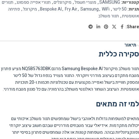
קטגוריות:
SAMSUNG
,
מוצרי חשמל
,
מיקרוגלים
,
תנורי אפייה סמסונג
,
תנורים
תגיות:
50 ליטר
,
WiFi
,
Samsung
,
Fry Air
,
Bespoke AI
,
מיקרוגל
,
פתיחה
אוטומטית
,
תנור משולב
Share:
תיאור
סקירה כללית
תנור משולב מיקרוגל Samsung Bespoke AI מדגם NQ5B5763DBK מציע פתרון
מטבח מתקדם בעיצוב מודרני ויוקרתי. התנור מצויד בנפח גדול של 50 ליטר
ומספק חוויית בישול ואפייה מקצועית עם טכנולוגיות חכמות ו-20 תוכניות
אוטומטיות. העיצוב השחור האלגנטי משתלב בהרמוניה עם כל סגנון מטבח מודרני.
למי זה מתאים
מתאים למשפחות גדולות ולאוהבי בישול שמחפשים תנור משולב איכותי עם
יכולות מתקדמות. אידיאלי עבור מטבחים מודרניים שבהם חשוב עיצוב יוקרתי
ופונקציונליות גבוהה. משפחות קטנות או אלה שמחפשים פתרון בסיסי יותר