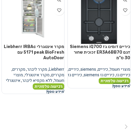
כיריים דומינו גז Siemens iQ700
מקרר אינטגרלי Liebherr IRBAc
דגם ER3A6BB70 זכוכית שחור
5171 peak BioFresh עם
30 ס"מ
AutoDoor
מוצרי חשמל
,
כיריים
,
siemens
,
כיריים
,
Liebherr
,
מקרר ליבהר
,
מקררים
,
כיריים גז
,
כיריים גז siemens
,
כיריים גז
מקררים
,
מקרר אינטגרלי
,
מוצרי
חשמל
,
ללא מקפיא ליבהר
,
אינטגרלי
רכישה טלפונית
רכישה טלפונית
מידע נוסף
מידע נוסף