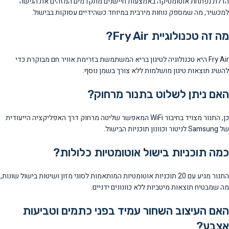
הדלת נפתחת אוטומטיקה באמצעות חיישנים מתקדמים המזהים את הגישה
למכשיר, מה שמספק נוחות מירבית במיוחד כשהידיים עסוקות בבישול.
מה זה טכנולוגיית Fry Air?
Fry Air היא טכנולוגיה לטיגון בריא המשתמשת בזרימת אוויר חם מבוקרת כדי
להשיג תוצאות טיגון מושלמות ללא צורך בשמן נוסף.
האם ניתן לשלוט בתנור מרחוק?
כן, התנור מצויד בחיבור WiFi המאפשר שליטה מרחוק דרך האפליקציה הייעודית
של Samsung לניטור וכוונון תוכניות הבישול.
כמה תוכניות בישול אוטומטיות כלולות?
התנור מגיע עם 20 תוכניות אוטומטיות המותאמות לסוגי מזון ושיטות בישול שונות,
מה שמבטיח תוצאות מיטביות ללא כוונונים ידניים.
האם העיצוב השחור עמיד בפני כתמים וטביעות
אצבע?