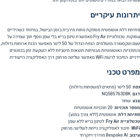
עשויות לבחור במודלים פשוטים יותר בנפח קטן יותר.
יתרונות עיקריים
פתיחת דלת אוטומטית מספקת נוחות מירבית בזמן הבישול, במיוחד כשהידיים
עסוקות. טכנולוגיית Fry Air מאפשרת טיגון בריא בלי שמן נוסף תוך שמירה על
טעם וטקסטורה מושלמים. הנפח הגדול של 50 ליטר מאפשר הכנת ארוחות גדולות,
והתוכניות האוטומטיות מבטיחות תוצאות מיטביות ללא השקעת זמן בכוונונים
ידניים. החיבור לרשת WiFi מאפשר שליטה מרחוק דרך האפליקציה הייעודית.
מפרט טכני
נפח
: 50 ליטר (מתאים למשפחות גדולות)
דגם
: NQ5B5763DBK
צבע
: שחור
מספר תוכניות
: 20 תוכניות אוטומטיות
פתיחת דלת
: אוטומטית (ללא צורך במגע)
טכנולוגיית Fry Air
: לטיגון בריא ללא שמן
WiFi
: חיבור לאפליקציה נייחת לשליטה מרחוק
עיצוב
: Bespoke AI מודרני ויוקרתי