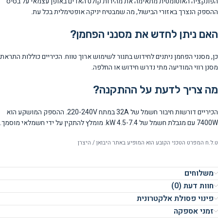
הפונקציה האוטומטית מתאימה את מהירות קולט האדים באופן עצמאי על בסיס
ההספק הנצרך באזורי הבישול, מה שמבטיח יניקה אופטימלית בכל עת.
האם ניתן לחדש את מסנני הפחמן?
כן, מסנני הפחמן ניתנים לחידוש בתנור לשימוש ארוך טווח. הכיריים כוללות התראת
מסנן רווי המודיעה מתי נדרש חידוש או החלפה.
מה צריך לדעת על ההתקנה?
הכיריים דורשות חיבור חשמל של 32A במתח 220-240V. ההספק המושקע הוא
7400W עם מגבלת חשמל של 4.5-7.4 kW. מומלץ להתקין על ידי חשמלאי מוסמך.
ט.ל.ח המפרט הטכני הקובע הוא המופיע באתר היבואן / היצרן
משלוחים
חוות דעת (0)
פינוי פסולת אלקטרונית
זמני אספקה