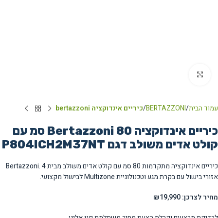
Click to enlarge
עמוד הבית
BERTAZZONI
כיריים אינדוקציה bertazzoni
כיריים אינדוקציה Bertazzoni 80 סמ עם
קולט אדים משולב דגם P804ICH2M37NT
כיריים אינדוקציה מתקדמות 80 סמ עם קולט אדים משולב מבית Bertazzoni. 4
אזורי בישול עם בקרת מגע וטכנולוגיית Multizone לבישול מקצועי.
מחיר לצרכן: ₪19,990
לבדיקת מבצעים וקבלת הצעת מחיר משתלמת פנו אלינו