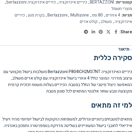
קטגוריות:
BERTAZZONI
,
כיריים אינדוקציה
,
כיריים אינדוקציה bertazzoni
,
מוצרי חשמל
תגיות:
4 אזורים
,
80 סמ
,
Multizone
,
Bertazzoni
,
בקרת מגע
,
כיריים
אינדוקציה
,
משולב
,
קולט אדים
Share:
תיאור
סקירה כללית
כיריים האינדוקציה Bertazzoni P804ICH2M37NT משלבות בישול מקצועי עם
עיצוב מודרני. המוצר כולל 4 אזורי בישול אינדוקציה עם קולט אדים משולב,
המאפשר ניצול מיטבי של החלל במטבח. הכיריים בעלות משטח זכוכית קרמית
מקוצעת וצבע שחור אלגנטי המתאים לכל סגנון מטבח.
למי זה מתאים
מתאים למטבחים בינוניים וגדולים, למשפחות הזקוקות לבישול יומיומי מהיר ויעיל.
אידיאלי לחובבי בישול המעוניינים בשליטה מדויקת בטמפרטורה וחסכון באנרגיה.