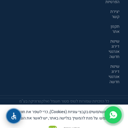
הפרטיות
יצירת
קשר
תקנון
אתר
שיטת
דירוג
אנרגטי
חדשה
שיטת
דירוג
אנרגטי
חדשה
כל הזכויות שמורות לטופ סטור חשמל ואלקטרוניקה בע"מ
אנו משתמשים בקבצי עוגיות (Cookies), כדי לשפר את חוויית
אתר זה שומר שבת קודש
המשתמש .על מנת להמשיך בגלישה באתר, יש לאשר את השימוש
THIS SITE OBSERVES THE SHABBAT