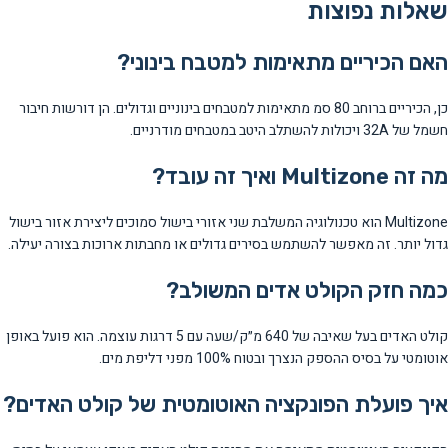
שאלות נפוצות
האם הכיריים מתאימות למטבח בינוני?
כן, הכיריים ברוחב 80 סמ מתאימות למטבחים בינוניים וגדולים. הן דורשות חיבור
חשמל של 32A ויכולות להשתלב היטב במטבחים מודרניים.
מה זה Multizone ואיך זה עובד?
Multizone הוא טכנולוגיה המשלבת שני אזורי בישול סמוכים ליצירת אזור בישול
גדול יותר. זה מאפשר להשתמש בסירים גדולים או מחבתות ארוכות בצורה יעילה.
כמה חזק הקולט אדים המשולב?
קולט האדים בעל שאיבה של 640 מ״ק/שעה עם 5 דרגות עוצמה. הוא פועל באופן
אוטומטי על בסיס ההספק הנצרך ובטוח 100% מפני דליפת מים.
איך פועלת הפונקציה האוטומטית של קולט האדים?