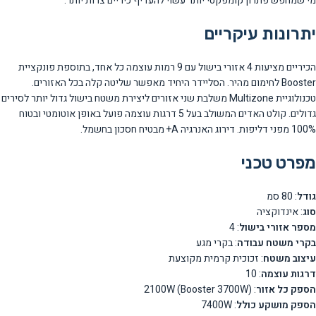
מי שמחפש פתרון קומפקטי יותר עשוי להעדיף כיריים צרות יותר.
יתרונות עיקריים
הכיריים מציעות 4 אזורי בישול עם 9 רמות עוצמה כל אחד, בתוספת פונקציית
Booster לחימום מהיר. הסליידר היחיד מאפשר שליטה קלה בכל האזורים.
טכנולוגיית Multizone משלבת שני אזורים ליצירת משטח בישול גדול יותר לסירים
גדולים. קולט האדים המשולב בעל 5 דרגות עוצמה פועל באופן אוטומטי ובטוח
100% מפני דליפות. דירוג האנרגיה A+ מבטיח חסכון בחשמל.
מפרט טכני
גודל
: 80 סמ
סוג
: אינדוקציה
מספר אזורי בישול
: 4
בקרי משטח עבודה
: בקרי מגע
עיצוב משטח
: זכוכית קרמית מקוצעת
דרגות עוצמה
: 10
הספק כל אזור
: 2100W (Booster 3700W)
הספק מושקע כולל
: 7400W