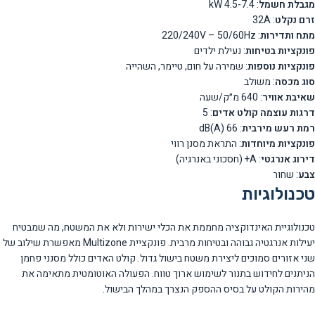
מגבלת חשמל
: 4.5-7.4 kW
זרם נקלט
: 32A
מתח ותדירות
: 220/240V – 50/60Hz
פונקציות בטיחות
: נעילת ילדים
פונקציות נוספות
: שמירה על חום, טיימר, השהייה
סוג מכסה
: משולב
שאיבת אוויר
: 640 מ״ק/שעה
דרגות עוצמה קולט אדים
: 5
רמת רעש מירבית
: 66 dB(A)
פונקציות מיוחדות
: התראת מסנן רווי
דירוג אנרגטי
: A+ (חסכוני באנרגיה)
צבע
: שחור
טכנולוגיות
טכנולוגיית האינדוקציה מחממת את הכלי ישירות ולא את המשטח, מה שמבטיח
יעילות אנרגטיה גבוהה ובטיחות מרבית. פונקציית Multizone מאפשרת שילוב של
שני אזורים סמוכים ליצירת משטח בישול גדול. קולט האדים כולל מסנני פחמן
הניתנים לחידוש בתנור לשימוש ארוך טווח. הפעולה האוטומטית מתאימה את
מהירות הקולט על בסיס ההספק הנצרך במהלך הבישול.