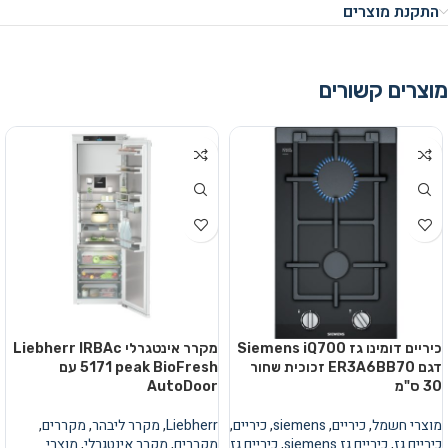
התקנת מוצרים
מוצרים קשורים
כיריים דומינו גז Siemens iQ700
מקרר אינטגרלי Liebherr IRBAc
דגם ER3A6BB70 זכוכית שחור
5171 peak BioFresh עם
30 ס"מ
AutoDoor
מוצרי חשמל
,
כיריים
,
siemens
,
כיריים
,
Liebherr
,
מקרר ליבהר
,
מקררים
,
כיריים גז
,
כיריים גז siemens
,
כיריים גז
מקררים
,
מקרר אינטגרלי
,
מוצרי