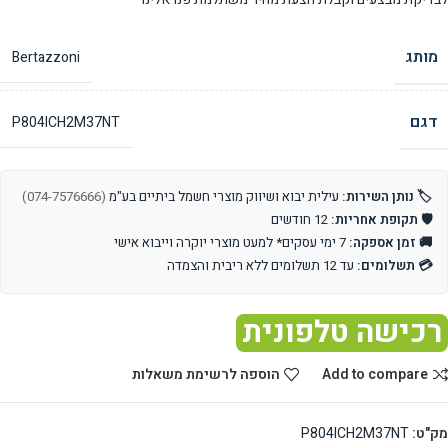
מותג
Bertazzoni
דגם
P804ICH2M37NT
🏷️ נותן השירות:
עילית יבוא ושיווק מוצרי חשמל ביתיים בע"מ
(074-7576666)
🛡️ תקופת אחריות:
12 חודשים
🚚 זמן אספקה:
7 ימי עסקים* למעט מוצרי יוקרה וייבוא אישי
💳 תשלומים:
עד 12 תשלומים ללא ריבית והצמדה
רכישה טלפונית
Add to compare
הוספה לרשימת משאלות
מק"ט:
P804ICH2M37NT