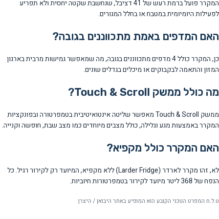
המקרר פועל ברמת רעש של 41 דציבל, שנחשבת שקטה יחסית ולא תפריע
לפעילות היומיומית במטבח או בחלל המגורים.
האם המדפים באמת מתכווננים בגובה?
כן, המקרר כולל 4 מדפים מתכווננים בגובה, מה שמאפשר גמישות מרבית בארגון
המזון והתאמה לבקבוקים או מיכלים בגדלים שונים.
מה כולל ממשק Touch & Scroll?
ממשק Touch & Scroll מאפשר שליטה אינטואיטיבית בטמפרטורה ובפונקציות
המקרר באמצעות מגע וגלילה, כולל מצבים מיוחדים כמו מצב שבת, חופשה וקנייה.
האם המקרר כולל מקפיא?
לא, זהו מקרר לארדר (Larder Fridge) ללא מקפיא, המיועד רק לקירור רגיל. כל
הנפח של 368 ליטר מיועד לקירור בטמפרטורות חיוביות.
ט.ל.ח המפרט הטכני הקובע הוא המופיע באתר היבואן / היצרן