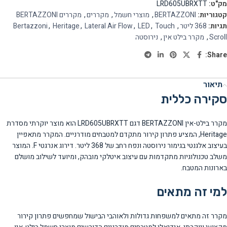
מק"ט:
LRD605UBRXTT
קטגוריות:
BERTAZZONI
,
מוצרי חשמל
,
מקררים
,
מקררים BERTAZZONI
תגיות:
368 ליטר
,
Touch
,
LED
,
Lateral Air Flow
,
Heritage
,
Bertazzoni
Scroll
,
מקרר בילט אין
,
נירוסטה
Share:
תיאור
סקירה כללית
מקרר בילט-אין BERTAZZONI דגם LRD605UBRXTT הוא מוצר יוקרתי מסדרת
Heritage, המציע פתרון קירור מתקדם למטבחים מודרניים. המקרר מתאפיין
בעיצוב אלגנטי בגימור נירוסטה ונפח רחב של 368 ליטר. דירוג אנרגטי F. המוצר
משלב טכנולוגיות מתקדמות עם עיצוב איטלקי מובהק, ומיועד לשילוב מושלם
בארונות המטבח.
למי זה מתאים
מקרר זה מתאים למשפחות גדולות ולאוהבי הבישול שמחפשים פתרון קירור