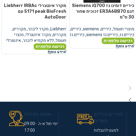
כיריים דומינו גז Siemens iQ700
מקרר אינטגרלי Liebherr IRBAc
דגם ER3A6BB70 זכוכית שחור
5171 peak BioFresh עם
30 ס"מ
AutoDoor
מוצרי חשמל
,
כיריים
,
siemens
,
כיריים
,
Liebherr
,
מקרר ליבהר
,
מקררים
,
כיריים גז
,
כיריים גז siemens
,
כיריים גז
מקררים
,
מקרר אינטגרלי
,
מוצרי
חשמל
,
ללא מקפיא ליבהר
,
אינטגרלי
רכישה טלפונית
רכישה טלפונית
מידע נוסף
מידע נוסף
מחירים כוללים
שעות פעילות
משלוח
ימי חול א-ה 09:00-
למעט להובלות
17:00