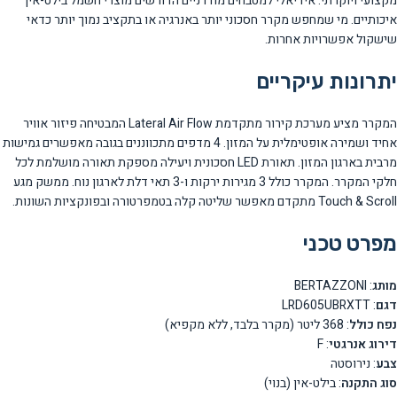
מקצועי ויוקרתי. אידיאלי למטבחים מודרניים הדורשים מוצרי חשמל בילט-אין
איכותיים. מי שמחפש מקרר חסכוני יותר באנרגיה או בתקציב נמוך יותר כדאי
שישקול אפשרויות אחרות.
יתרונות עיקריים
המקרר מציע מערכת קירור מתקדמת Lateral Air Flow המבטיחה פיזור אוויר
אחיד ושמירה אופטימלית על המזון. 4 מדפים מתכווננים בגובה מאפשרים גמישות
מרבית בארגון המזון. תאורת LED חסכונית ויעילה מספקת תאורה מושלמת לכל
חלקי המקרר. המקרר כולל 3 מגירות ירקות ו-3 תאי דלת לארגון נוח. ממשק מגע
Touch & Scroll מתקדם מאפשר שליטה קלה בטמפרטורה ובפונקציות השונות.
מפרט טכני
מותג
: BERTAZZONI
דגם
: LRD605UBRXTT
נפח כולל
: 368 ליטר (מקרר בלבד, ללא מקפיא)
דירוג אנרגטי
: F
צבע
: נירוסטה
סוג התקנה
: בילט-אין (בנוי)