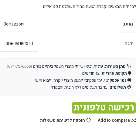
לבדיקת מבצעים וקבלת הצעת מחיר משתלמת פנו אלינו
מותג
Bertazzoni
דגם
LRD605UBRXTT
🏷️ נותן השירות:
עילית יבוא ושיווק מוצרי חשמל ביתיים בע"מ
(074-7576666)
🛡️ תקופת אחריות:
12 חודשים
🚚 זמן אספקה:
7 ימי עסקים* למעט מוצרי יוקרה וייבוא אישי
💳 תשלומים:
עד 12 תשלומים ללא ריבית והצמדה
רכישה טלפונית
Add to compare
הוספה לרשימת משאלות