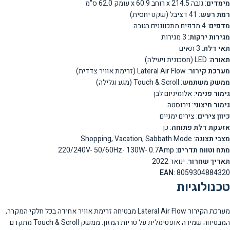
מימדים
: גובה 214.5 x רוחב 60.9 x עומק 62.0 ס"מ
רמת רעש
: 41 דציבל (שקט יחסית)
מדפים
: 4 מדפים מתכווננים בגובה
מגירות ירקות
: 3 מגירות
תאי דלת
: 3 תאים
תאורה
: LED (חסכונית ויעילה)
מערכת קירור
: Lateral Air Flow (זרימת אוויר צדדית)
ממשק משתמש
: Touch & Scroll (מגע וגלילה)
גימור פנימי
: אלומיניום לבן
גימור חיצוני
: נירוסטה
כיוון צירים
: צירים ימניים
אזעקת דלת פתוחה
: כן
מצבי תצוגה
: Shopping, Vacation, Sabbath Mode
מתח וטווח תדרים
: 220/240V- 50/60Hz- 130W- 0.7Amp
תאריך שחרור
: ינואר 2022
EAN
: 8059304884320
טכנולוגיות
מערכת הקירור Lateral Air Flow מבטיחה זרימת אוויר אחידה בכל חלקי המקרר,
המבטיחה שמירה אופטימלית על טריות המזון. ממשק Touch & Scroll מתקדם