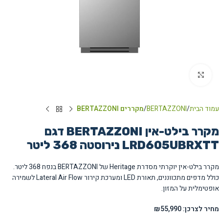
Click to enlarge
עמוד הבית
BERTAZZONI
מקררים BERTAZZONI
מקרר בילט-אין BERTAZZONI דגם
LRD605UBRXTT נירוסטה ‏368 ‏ליטר
מקרר בילט-אין יוקרתי מסדרת Heritage של BERTAZZONI בנפח 368 ליטר.
כולל מדפים מתכווננים, תאורת LED ומערכת קירור Lateral Air Flow לשמירה
אופטימלית על המזון.
מחיר לצרכן: ₪55,990