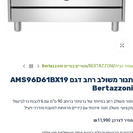
Click to enlarge
עמוד הבית
BERTAZZONI
תנורים בנויים Bertazzoni
תנור משולב רחב דגם AMS96D61BX19
Bertazzoni
תנור משולב רחב במיוחד של ברטזוני ברוחב 90 ס"מ עם 6 להבות גז לבישול
מקצועי. משלב תנור איכותי עם כיריים מרווחות למטבח מודרני ויעיל.
מחיר לצרכן: ₪11,990
לבדיקת מבצעים וקבלת הצעת מחיר משתלמת פנו אלינו