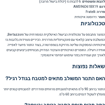
להבות ומשטחים
: 6 להבות גז (יכולת בישול מרובה)
דגם
: AMS96D61BX19
סדרה
: Fratelli
חומר
: נירוסטה איכותית
טכנולוגיות
המוצר מתבסס על טכנולוגית הבישול האיטלקית המסורתית של Bertazzoni,
המשלבת עיצוב קלאסי עם פונקציונליות מודרנית. הכיריים מצוידות בלהבות גז
איכותיות המספקות שליטה מדויקת בטמפרטורה, בעוד התנור מיועד לאפייה
אחידה ויעילה. החומרים האיכותיים והעיבוד המדויק מבטיחים ביצועים קבועים
לאורך זמן ועמידות בפני שימוש יומיומי אינטנסיבי.
שאלות נפוצות
האם התנור המשולב מתאים למטבח בגודל רגיל?
התנור ברוחב 90 ס"מ מתאים למטבחים מרווחים ומודרניים. למטבחים קטנים יותר
מומלץ לשקול דגמים ברוחב 60 ס"מ.