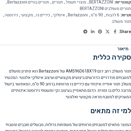
קטגוריות:
BERTAZZONI
,
מוצרי חשמל
,
תנורים
,
תנורים בנויים Bertazzoni
,
תנורים משולבים BERTAZZONI
תגיות:
6 להבות
,
90 ס"מ
,
Bertazzoni
,
איטלקי
,
כיריים גז
,
מקצועי
,
נירוסטה
,
תנור משולב
Share:
תיאור
סקירה כללית
תנור משולב רחב דגם AMS96D61BX19 של Bertazzoni הוא פתרון מושלם
למטבחים מודרניים הדורשים ביצועים מקצועיים ועיצוב איטלקי אלגנטי. המכשיר
משלב תנור אפייה איכותי עם כיריים גז מרווחות ברוחב 90 ס"מ, המאפשר בישול
מרובה כלים בו זמנית. הדגם מתאפיין בעיצוב נקי ומשטחי נירוסטה איכותיים
המעניקים למטבח מראה מקצועי ואלגנטי.
למי זה מתאים
המוצר מתאים למטבחים מרווחים של משפחות גדולות, מבשלים חובבים ומטבחי