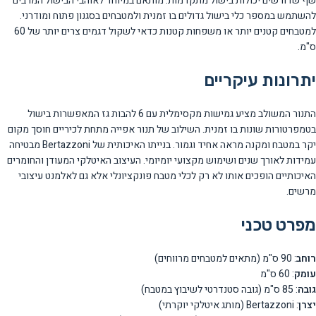
שף שדורשים יכולות בישול מתקדמות. מותאם במיוחד לאוהבי הבישול המרבים
להשתמש במספר כלי בישול גדולים בו זמנית ולמטבחים בסגנון פתוח ומודרני.
למטבחים קטנים יותר או משפחות קטנות כדאי לשקול דגמים צרים יותר של 60
ס"מ.
יתרונות עיקריים
התנור המשולב מציע גמישות מקסימלית עם 6 להבות גז המאפשרות בישול
בטמפרטורות שונות בו זמנית. השילוב של תנור אפייה מתחת לכיריים חוסך מקום
יקר במטבח ומקנה מראה אחיד וגמור. בנייתו האיכותית של Bertazzoni מבטיחה
עמידות לאורך שנים ושימוש מקצועי יומיומי. העיצוב האיטלקי המעודן והחומרים
האיכותיים הופכים אותו לא רק לכלי מטבח פונקציונלי אלא גם לאלמנט עיצובי
מרשים.
מפרט טכני
רוחב
: 90 ס"מ (מתאים למטבחים מרווחים)
עומק
: 60 ס"מ
גובה
: 85 ס"מ (גובה סטנדרטי לשיבוץ במטבח)
יצרן
: Bertazzoni (מותג איטלקי יוקרתי)