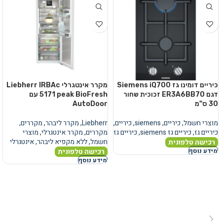
כיריים דומינו גז Siemens iQ700
מקרר אינטגרלי Liebherr IRBAc
דגם ER3A6BB70 זכוכית שחור
5171 peak BioFresh עם
30 ס"מ
AutoDoor
מוצרי חשמל
,
כיריים
,
siemens
,
כיריים
,
Liebherr
,
מקרר ליבהר
,
מקררים
,
כיריים גז
,
כיריים גז siemens
,
כיריים גז
מקררים
,
מקרר אינטגרלי
,
מוצרי
חשמל
,
ללא מקפיא ליבהר
,
אינטגרלי
רכישה טלפונית
רכישה טלפונית
מידע נוסף
מידע נוסף