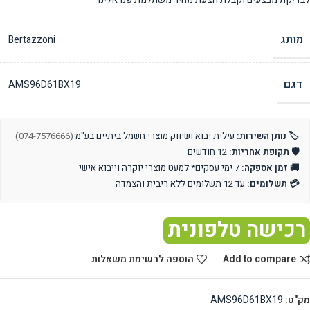
מותג
Bertazzoni
דגם
AMS96D61BX19
🏷️ נותן השירות:
עילית יבוא ושיווק מוצרי חשמל ביתיים בע"מ
(074-7576666)
🛡️ תקופת אחריות:
12 חודשים
🚚 זמן אספקה:
7 ימי עסקים* למעט מוצרי יוקרה וייבוא אישי
💳 תשלומים:
עד 12 תשלומים ללא ריבית והצמדה
רכישה טלפונית
Add to compare
הוספה לרשימת משאלות
מק"ט:
AMS96D61BX19