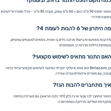
כמה מקום תופס התנור ברוחב ובעומק?
התנור תופס 90 ס"מ רוחב ו-60 ס"מ עומק, וגובהו 85 ס"מ – גודל סטנדרטי לשיבוץ
במטבח מודרני.
מה היתרון של 6 להבות לעומת 4?
6 להבות מאפשרות בישול מרובה כלים בו זמנית, מתאים למטבחים עמוסים,
משפחות גדולות ואירוח רב משתתפים.
האם התנור מתאים לשימוש מקצועי?
כן, Bertazzoni הוא מותג איטלקי יוקרתי המיועד לשימוש מקצועי וביתי ברמה
גבוהה, עם חומרים איכותיים ובנייה עמידה.
איך מתחברים להבות הגז?
התנור מתחבר לגז טבעי או גז בלון (לפי הכנה מראש), עם מערכת בטיחות
מתקדמת ושליטה מדויקת בטמפרטורה.