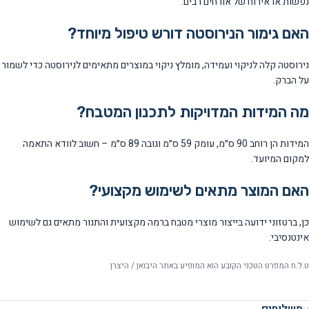
נפשות או אירוח של אורחים רבים.
האם גימור הנירוסטה דורש טיפול מיוחד?
נירוסטה קלה לניקוי ועמידה, מומלץ ניקוי במוצרים מתאימים לנירוסטה כדי לשמור
על הברק.
מה המידות המדויקות לתכנון המטבח?
המידות הן רוחב 90 ס״מ, עומק 59 ס״מ וגובה 89 ס״מ – חשוב לוודא התאמה
למקום המיועד.
האם המוצר מתאים לשימוש מקצועי?
כן, ברטזוני ידועה בייצור מוצרי מטבח ברמה מקצועית והתנור מתאים גם לשימוש
אינטנסיבי.
ט.ל.ח המפרט הטכני הקובע הוא המופיע באתר היבואן / היצרן