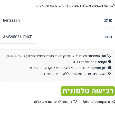
לבדיקת מבצעים וקבלת הצעת מחיר משתלמת פנו אלינו
מותג
Bertazzoni
דגם
AMS95C61LBNXE
🏷️ נותן השירות:
עילית יבוא ושיווק מוצרי חשמל ביתיים בע"מ
(074-7576666)
🛡️ תקופת אחריות:
12 חודשים
🚚 זמן אספקה:
7 ימי עסקים* למעט מוצרי יוקרה וייבוא אישי
💳 תשלומים:
עד 12 תשלומים ללא ריבית והצמדה
רכישה טלפונית
Add to compare
הוספה לרשימת משאלות