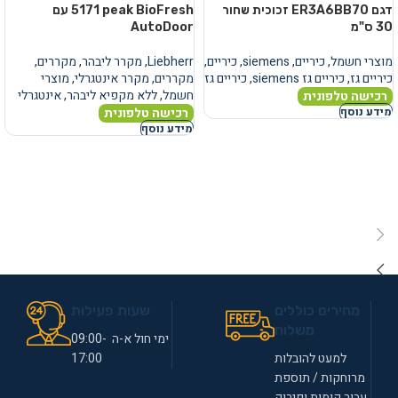
דגם ER3A6BB70 זכוכית שחור
5171 peak BioFresh עם
30 ס"מ
AutoDoor
מוצרי חשמל
,
כיריים
,
siemens
,
כיריים
,
Liebherr
,
מקרר ליבהר
,
מקררים
,
כיריים גז
,
כיריים גז siemens
,
כיריים גז
מקררים
,
מקרר אינטגרלי
,
מוצרי
חשמל
,
ללא מקפיא ליבהר
,
אינטגרלי
רכישה טלפונית
רכישה טלפונית
מידע נוסף
מידע נוסף
מחירים כוללים
שעות פעילות
משלוח
ימי חול א-ה 09:00-
למעט להובלות
17:00
מרוחקות / תוספת
עבור קומות ופירוק