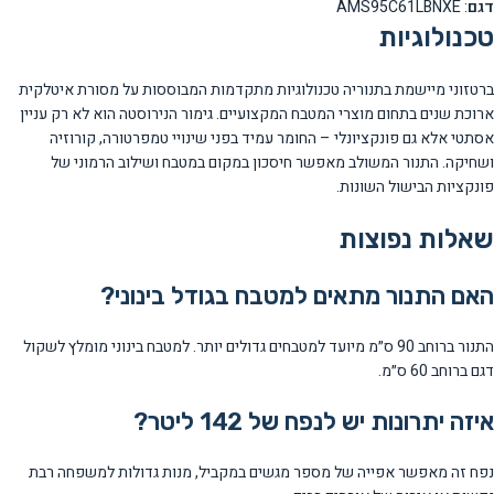
דגם
: AMS95C61LBNXE
טכנולוגיות
ברטזוני מיישמת בתנוריה טכנולוגיות מתקדמות המבוססות על מסורת איטלקית
ארוכת שנים בתחום מוצרי המטבח המקצועיים. גימור הנירוסטה הוא לא רק עניין
אסתטי אלא גם פונקציונלי – החומר עמיד בפני שינויי טמפרטורה, קורוזיה
ושחיקה. התנור המשולב מאפשר חיסכון במקום במטבח ושילוב הרמוני של
פונקציות הבישול השונות.
שאלות נפוצות
האם התנור מתאים למטבח בגודל בינוני?
התנור ברוחב 90 ס״מ מיועד למטבחים גדולים יותר. למטבח בינוני מומלץ לשקול
דגם ברוחב 60 ס״מ.
איזה יתרונות יש לנפח של 142 ליטר?
נפח זה מאפשר אפייה של מספר מגשים במקביל, מנות גדולות למשפחה רבת