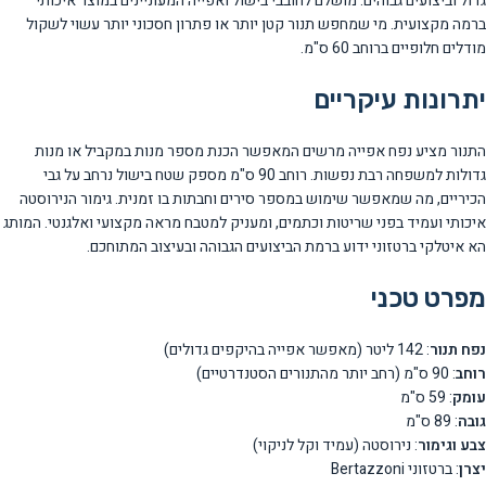
גדול וביצועים גבוהים. מושלם לחובבי בישול ואפייה המעוניינים במוצר איכותי
ברמה מקצועית. מי שמחפש תנור קטן יותר או פתרון חסכוני יותר עשוי לשקול
מודלים חלופיים ברוחב 60 ס"מ.
יתרונות עיקריים
התנור מציע נפח אפייה מרשים המאפשר הכנת מספר מנות במקביל או מנות
גדולות למשפחה רבת נפשות. רוחב 90 ס"מ מספק שטח בישול נרחב על גבי
הכיריים, מה שמאפשר שימוש במספר סירים וחבתות בו זמנית. גימור הנירוסטה
איכותי ועמיד בפני שריטות וכתמים, ומעניק למטבח מראה מקצועי ואלגנטי. המותג
הא איטלקי ברטזוני ידוע ברמת הביצועים הגבוהה ובעיצוב המתוחכם.
מפרט טכני
נפח תנור
: 142 ליטר (מאפשר אפייה בהיקפים גדולים)
רוחב
: 90 ס"מ (רחב יותר מהתנורים הסטנדרטיים)
עומק
: 59 ס"מ
גובה
: 89 ס"מ
צבע וגימור
: נירוסטה (עמיד וקל לניקוי)
יצרן
: ברטזוני Bertazzoni