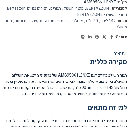
מק"ט:
AMS95C61LBNXE
קטגוריות:
BERTAZZONI
,
מוצרי חשמל
,
תנורים
,
תנורים בנויים Bertazzoni
,
תנורים משולבים BERTAZZONI
תגיות:
142 ליטר
,
90 ס״מ
,
איטלקי
,
ברטזוני
,
יוקרה
,
מקצועי
,
נירוסטה
,
תנור
משולב
Share:
תיאור
סקירה כללית
תנור משולב כיריים דגם AMS95C61LBNXE של ברטזוני מייצג את השילוב
המושלם בין עיצוב איטלקי מובחר לבין ביצועים מקצועיים. התנור מתאפיין בנפח
גדול של 142 ליטר וברוחב 90 ס"מ, המאפשר בישול ואפייה בהיקפים רחבים. גימור
הנירוסטה האיכותי מעניק למוצר מראה יוקרתי ועמידות לשנים רבות.
למי זה מתאים
התנור מתאים למטבחים גדולים ומשפחות רבות ילדים הזקוקות לתנור בעל נפח