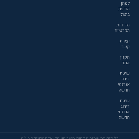
למתן
הודעת
ביטול
מדיניות
הפרטיות
יצירת
קשר
תקנון
אתר
שיטת
דירוג
אנרגטי
חדשה
שיטת
דירוג
אנרגטי
חדשה
כל הזכויות שמורות לטופ סטור חשמל ואלקטרוניקה בע"מ