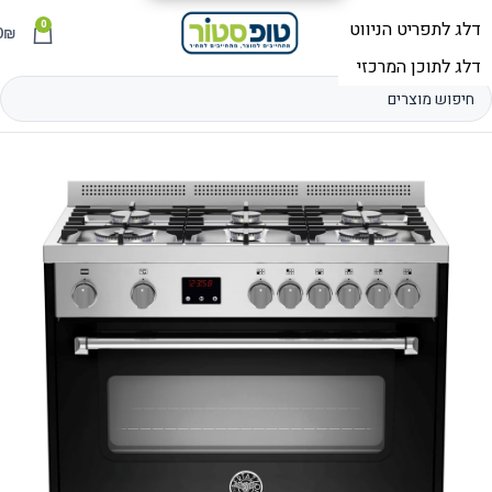
0
תפריט
₪
0