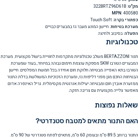
מק"ט
: 322BRTZ96D61B
MPN
: 400580
כפתורי בקרה
: Touch Soft
מערכת בטיחות
: חיישן המונע מעבר גז במבערים כבויים
הפעלה
: בסיבוב ולחיצה
טכנולוגיות
תנור BERTAZZONI משלב טכנולוגיות מתקדמות לחוויית בישול מקצועית. מערכת
המבערים הטורבו 5KW מספקת עוצמת חימום גבוהה במיוחד, בעוד שמערכת
הטורבו בתא האפייה מבטיחה חלוקת חום אחידה בכל חמשת המפלסים. חיישן
הבטיחות החכם מגן מפני דליפות גז, ומערכת הזכוכיות המשולשת בדלת התנור
ממזערת אובדן חום ומבטיחה יעילות אנרגטית מקסימלית. גריל האינפרה אדום
מאפשר צלייה מקצועית עם צריבה חזקה.
שאלות נפוצות
האם התנור מתאים למטבח סטנדרטי?
התנור ברוחב 89.5 ס"מ ובעומק 60 ס"מ, מתאים לפתח סטנדרטי של 90 ס"מ.