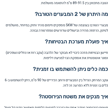
הגובה מתכוונן בין 89-91.5 ס"מ להתאמה מושלמת.
מה היתרון של 2 המבערים הטורבו?
מבערי הטורבו בעוצמה של 5KW מספקים חימום מהיר וחזק במיוחד, מושלמים
לטיגון, הרתחה מהירה ובישולים שדורשים טמפרטורה גבוהה.
איך פועלת מערכת הבטיחות?
חיישן הבטיחות מזהה כיבוי לא מבוקר של הלהבה (עקב רוח או נוזלים נשפכים)
וסוגר אוטומטית את אספקת הגז למניעת דליפות.
כמה כלים ניתן להשתמש בו זמנית?
עקב המרחק הגדול בין המבערים ורוחב הכיריים של 90 ס"מ, ניתן להשתמש ב-6
כלים בו זמנית ללא הפרעה זה לזה.
איך מנקים את משטח הנירוסטה?
משטח הנירוסטה יציקה אחת עם הגבהה למניעת דליפות מאפשר ניקוי קל ויעיל