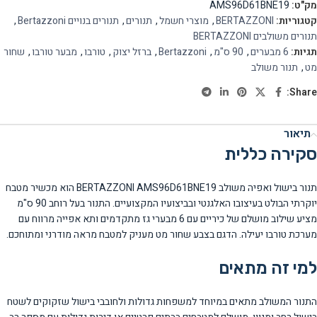
מק"ט:
AMS96D61BNE19
קטגוריות:
BERTAZZONI
,
מוצרי חשמל
,
תנורים
,
תנורים בנויים Bertazzoni
,
תנורים משולבים BERTAZZONI
תגיות:
6 מבערים
,
90 ס"מ
,
Bertazzoni
,
ברזל יצוק
,
טורבו
,
מבער טורבו
,
שחור
מט
,
תנור משולב
Share:
תיאור
סקירה כללית
תנור בישול ואפיה משולב BERTAZZONI AMS96D61BNE19 הוא מכשיר מטבח
יוקרתי הבולט בעיצובו האלגנטי ובביצועיו המקצועיים. התנור בעל רוחב 90 ס"מ
מציע שילוב מושלם של כיריים עם 6 מבערי גז מתקדמים ותא אפייה מרווח עם
מערכת טורבו יעילה. הדגם בצבע שחור מט מעניק למטבח מראה מודרני ומתוחכם.
למי זה מתאים
התנור המשולב מתאים במיוחד למשפחות גדולות ולחובבי בישול שזקוקים לשטח