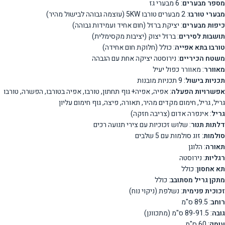
מספר מבערים
: 6 מבערי גז
מבערי טורבו
: 2 מבערים טורבו 5KW (עוצמה גבוהה לבישול מהיר)
כיפות מבערים
: יציקת ברזל (חום אחיד ועמידות גבוהה)
תושבות לסירים
: ברזל יצוק (יציבות מקסימלית)
טורבו בתא אפייה
: כולל (חלוקת חום אחידה)
משטח הכיריים
: נירוסטה יציקה אחת עם הגבהה
מאוורר
: מאוורר כפול יעיל
תכניות בישול
: 9 תכניות מובנות
אפשרויות הפעלה
: אפיה, אפיה+ גוף תחתון, טורבו, אפיה בטורבו, הפשרה, טורבו
גריל, גריל, חימום מקדים מהיר, תאורה, פיצה, גוף חימום עליון
גריל
: אינפרה אדום (צריבה חזקה)
דלתות תנור
: שלוש זכוכיות עם צירי תנועה רכים
סולמות
: זוג סולמות עם 5 שלבים
תאורה
: הלוגן
רגליות
: נירוסטה
תא אחסון
: כולל
מתקן גריל מסתובב
: כולל
זכוכית פנימית
: נשלפת (ניקוי נוח)
רוחב
: 89.5 ס"מ
גובה
: 89-91.5 ס"מ (מתכוונן)
עומק
: 60 ס"מ