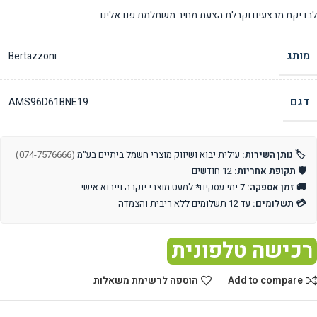
לבדיקת מבצעים וקבלת הצעת מחיר משתלמת פנו אלינו
מותג
Bertazzoni
דגם
AMS96D61BNE19
🏷️ נותן השירות:
עילית יבוא ושיווק מוצרי חשמל ביתיים בע"מ
(074-7576666)
🛡️ תקופת אחריות:
12 חודשים
🚚 זמן אספקה:
7 ימי עסקים* למעט מוצרי יוקרה וייבוא אישי
💳 תשלומים:
עד 12 תשלומים ללא ריבית והצמדה
רכישה טלפונית
Add to compare
הוספה לרשימת משאלות