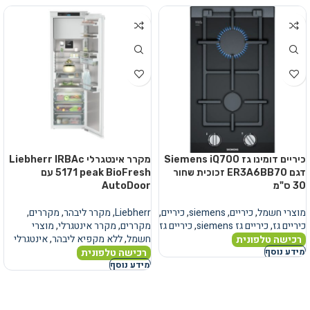
כיריים דומינו גז Siemens iQ700
מקרר אינטגרלי Liebherr IRBAc
דגם ER3A6BB70 זכוכית שחור
5171 peak BioFresh עם
30 ס"מ
AutoDoor
מוצרי חשמל
,
כיריים
,
siemens
,
כיריים
,
Liebherr
,
מקרר ליבהר
,
מקררים
,
כיריים גז
,
כיריים גז siemens
,
כיריים גז
מקררים
,
מקרר אינטגרלי
,
מוצרי
חשמל
,
ללא מקפיא ליבהר
,
אינטגרלי
רכישה טלפונית
רכישה טלפונית
מידע נוסף
מידע נוסף