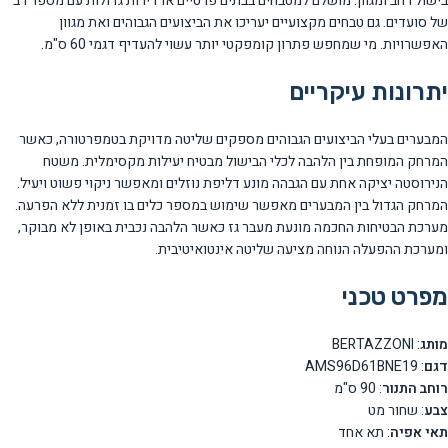
בישול רחב ומגוון. מושלם למטבחים בבתים פרטיים או דירות גדולות עם מספר רב
של סועדים. גם טבחים מקצועיים יעריכו את הביצועים הגבוהים ואת מגוון
האפשרויות. מי שמחפש פתרון קומפקטי יותר עשוי להעדיף דגמי 60 ס"מ.
יתרונות עיקריים
המבערים בעלי הביצועים הגבוהים מספקים שליטה מדויקת בטמפרטורה, כאשר
המרחק המופחת בין הלהבה לכלי הבישול מבטיח יעילות מקסימלית. משטח
הנירוסטה יציקה אחת עם הגבהה מונע דליפת נוזלים ומאפשר ניקוי פשוט ויעיל.
המרחק הגדול בין המבערים מאפשר שימוש במספר כלים בו זמנית ללא הפרעה.
מערכת הבטיחות החכמה מונעת מעבר גז כאשר הלהבה נכבית באופן לא מבוקר,
ומערכת ההפעלה הנוחה מציעה שליטה אינטואיטיבית.
מפרט טכני
מותג
: BERTAZZONI
דגם
: AMS96D61BNE19
רוחב התנור
: 90 ס"מ
צבע
: שחור מט
תאי אפיה
: תא אחד