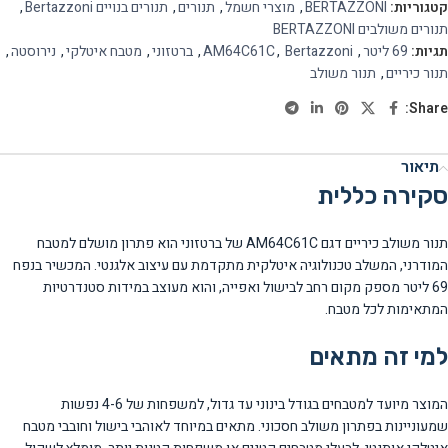
קטגוריות:
BERTAZZONI
,
מוצרי חשמל
,
תנורים
,
תנורים בנויים Bertazzoni
,
תנורים משולבים BERTAZZONI
תגיות:
69 ליטר
,
Bertazzoni
,
AM64C61C
,
ברטזוני
,
מטבח איטלקי
,
נירוסטה
,
תנור כיריים
,
תנור משולב
Share:
תיאור
סקירה כללית
תנור משולב כיריים דגם AM64C61C של ברטזוני הוא פתרון מושלם למטבח
המודרני, המשלב טכנולוגיה איטלקית מתקדמת עם עיצוב אלגנטי. המכשיר בנפח
69 ליטר מספק מקום רחב לבישול ואפייה, והוא מעוצב במידות סטנדרטיות
המתאימות לכל מטבח.
למי זה מתאים
המוצר מיועד למטבחים בגודל בינוני עד גדול, למשפחות של 4-6 נפשות
שמעוניינות בפתרון משולב חסכוני. מתאים במיוחד לאוהבי בישול וחובבי מטבח