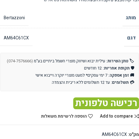
מותג
Bertazzoni
דגם
AM64C61CX
🏷️ נותן השירות:
עילית יבוא ושיווק מוצרי חשמל ביתיים בע"מ
(074-7576666)
🛡️ תקופת אחריות:
12 חודשים
🚚 זמן אספקה:
7 ימי עסקים* למעט מוצרי יוקרה וייבוא אישי
💳 תשלומים:
עד 12 תשלומים ללא ריבית והצמדה
רכישה טלפונית
Add to compare
הוספה לרשימת משאלות
מק"ט:
AM64C61CX