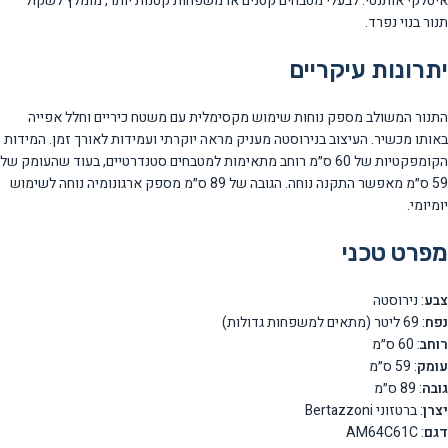
איטלקי אותנטי. לבעלי מטבחים קטנים או משפחות קטנות יותר, מומלץ לשקול
תנור בנוי נפרד.
יתרונות עיקריים
התנור המשולב מספק נוחות שימוש מקסימלית עם משטח כיריים וחלל אפייה
באותו מכשיר. העיצוב בנירוסטה מעניק מראה יוקרתי ועמידות לאורך זמן. המידות
הקומפקטיות של 60 ס״מ רוחב מתאימות למטבחים סטנדרטיים, בעוד שהעומק של
59 ס״מ מאפשר התקנה נוחה. הגובה של 89 ס״מ מספק ארגונומיה נוחה לשימוש
יומיומי.
מפרט טכני
צבע
: נירוסטה
נפח
: 69 ליטר (מתאים למשפחות גדולות)
רוחב
: 60 ס״מ
עומק
: 59 ס״מ
גובה
: 89 ס״מ
יצרן
: ברטזוני Bertazzoni
דגם
: AM64C61C