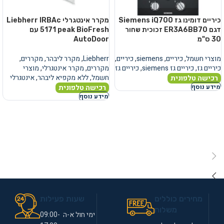
כיריים דומינו גז Siemens iQ700
מקרר אינטגרלי Liebherr IRBAc
דגם ER3A6BB70 זכוכית שחור
5171 peak BioFresh עם
30 ס"מ
AutoDoor
מוצרי חשמל
,
כיריים
,
siemens
,
כיריים
,
Liebherr
,
מקרר ליבהר
,
מקררים
,
כיריים גז
,
כיריים גז siemens
,
כיריים גז
מקררים
,
מקרר אינטגרלי
,
מוצרי
חשמל
,
ללא מקפיא ליבהר
,
אינטגרלי
רכישה טלפונית
רכישה טלפונית
מידע נוסף
מידע נוסף
מחירים כוללים
שעות פעילות
משלוח
ימי חול א-ה 09:00-