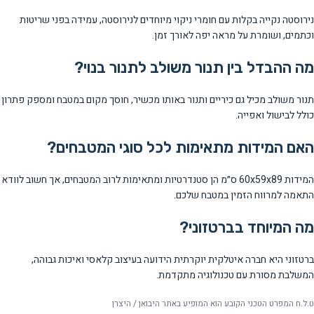
נירוסטה נקייה בקלות עם חומרי ניקוי מיוחדים לנירוסטה, עמידה בפני שריטות
וכתמים, ושומרת על מראה יפה לאורך זמן.
מה ההבדל בין תנור משולב לתנור בנוי?
תנור משולב מכיל גם כיריים ותנור באותו מכשיר, חוסך מקום במטבח ומספק פתרון
כולל לבישול ואפייה.
האם המידות מתאימות לכל סוגי המטבחים?
המידות 60x59x89 ס״מ הן סטנדרטיות ומתאימות לרוב המטבחים, אך חשוב לוודא
התאמה למרווח הזמין במטבח שלכם.
מה המיוחד בברטזוני?
ברטזוני היא חברה איטלקית יוקרתית הידועה בעיצוב קלאסי ואיכות גבוהה,
המשלבת מסורת עם טכנולוגיה מתקדמת.
ט.ל.ח המפרט הטכני הקובע הוא המופיע באתר היבואן / היצרן