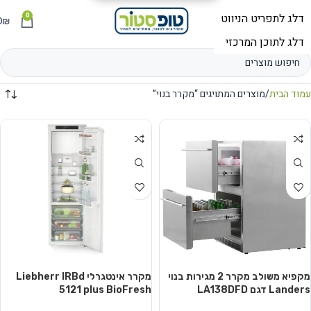
0
תפריט
₪
0
עמוד הבית
מוצרים המתויגים “מקרר בנוי”
מקפיא משולב מקרר 2 מגירות בנוי
מקרר אינטגרלי Liebherr IRBd
Landers דגם LA138DFD
5121 plus BioFresh