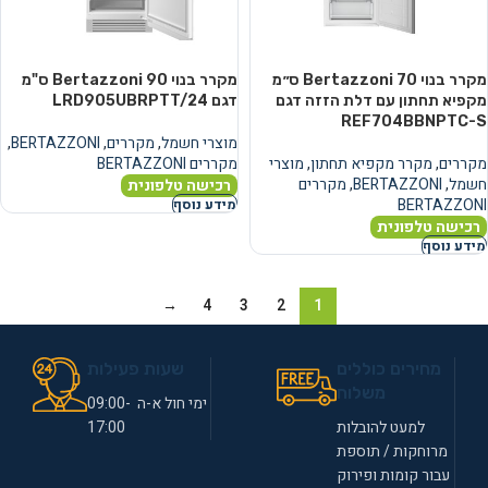
מקרר בנוי Bertazzoni 70 ס״מ
מקרר בנוי Bertazzoni 90 ס"מ
מקפיא תחתון עם דלת הזזה דגם
דגם LRD905UBRPTT/24
REF704BBNPTC-S
מוצרי חשמל
,
מקררים
,
BERTAZZONI
,
מקררים
,
מקרר מקפיא תחתון
,
מוצרי
מקררים BERTAZZONI
חשמל
,
BERTAZZONI
,
מקררים
רכישה טלפונית
BERTAZZONI
מידע נוסף
רכישה טלפונית
מידע נוסף
→
4
3
2
1
מחירים כוללים
שעות פעילות
משלוח
ימי חול א-ה 09:00-
למעט להובלות
17:00
מרוחקות / תוספת
עבור קומות ופירוק