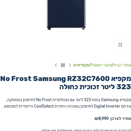
Click to enlarge
עמוד הבית
מוצרי חשמל
מקפיאים
מקפיא No Frost Samsung RZ32C7600
מקפיא Samsung בנפח 323 ליטר עם טכנולוגיית No Frost לחיסכון בתחזוקה,
מדחס Digital Inverter לחיסכון באנרגיה ויחידת CoolSelect הייחודית לסמסונג.
מחיר לצרכן: ₪8,990
לבדיקת מבצעים וקבלת הצעת מחיר משתלמת פנו אלינו