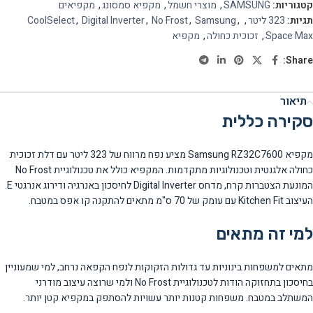
קטגוריות:
SAMSUNG
,
מוצרי חשמל
,
מקפיא סמסונג
,
מקפיאים
תגיות:
323 ליטר
,
,
Samsung
,
No Frost
,
Digital Inverter
,
CoolSelect
Space Max
,
זכוכית כחולה
,
מקפיא
Share:
תיאור
סקירה כללית
מקפיא Samsung RZ32C7600 מציע נפח מרווח של 323 ליטר עם דלת זכוכית
כחולה אלגנטית וטכנולוגיות מתקדמות. המקפיא כולל את טכנולוגיית No Frost
המונעת הצטברות קרח, מדחס Digital Inverter לחיסכון באנרגיה ודירוג אנרגטי E.
העיצוב Kitchen Fit עם עומק של 70 ס"מ מתאים להתקנה קו אפס במטבח.
למי זה מתאים
מתאים למשפחות בינוניות עד גדולות הזקוקות לנפח הקפאה נרחב, למי שמעוניין
בחיסכון בתחזוקה הודות לטכנולוגיית No Frost ולמי שרוצה עיצוב מודרני
המשתלב במטבח. משפחות קטנות יותר עשויות להסתפק במקפיא קטן יותר.