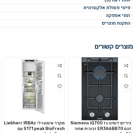
חוות דעת (0)
פינוי פסולת אלקטרונית
זמני אספקה
התקנת מוצרים
מוצרים קשורים
כיריים דומינו גז Siemens iQ700
מקרר אינטגרלי Liebherr IRBAc
דגם ER3A6BB70 זכוכית שחור
5171 peak BioFresh עם