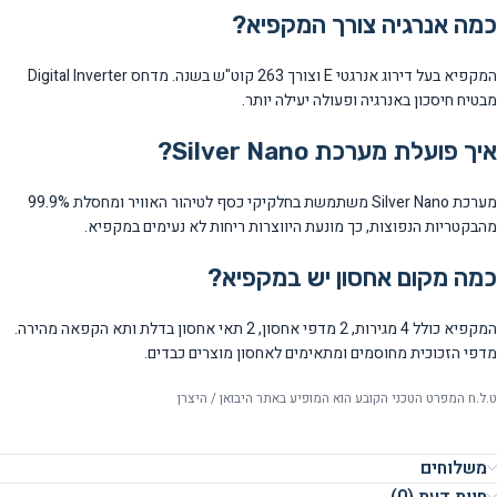
כמה אנרגיה צורך המקפיא?
המקפיא בעל דירוג אנרגטי E וצורך 263 קוט"ש בשנה. מדחס Digital Inverter
מבטיח חיסכון באנרגיה ופעולה יעילה יותר.
איך פועלת מערכת Silver Nano?
מערכת Silver Nano משתמשת בחלקיקי כסף לטיהור האוויר ומחסלת 99.9%
מהבקטריות הנפוצות, כך מונעת היווצרות ריחות לא נעימים במקפיא.
כמה מקום אחסון יש במקפיא?
המקפיא כולל 4 מגירות, 2 מדפי אחסון, 2 תאי אחסון בדלת ותא הקפאה מהירה.
מדפי הזכוכית מחוסמים ומתאימים לאחסון מוצרים כבדים.
ט.ל.ח המפרט הטכני הקובע הוא המופיע באתר היבואן / היצרן
משלוחים