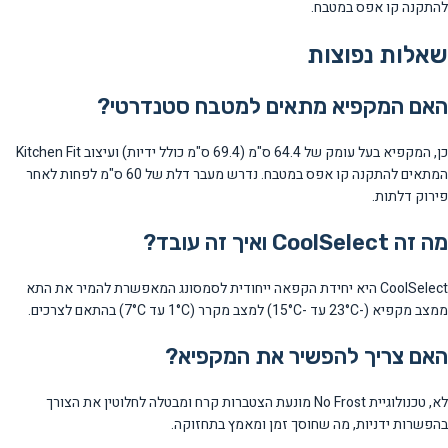
להתקנה קו אפס במטבח.
שאלות נפוצות
האם המקפיא מתאים למטבח סטנדרטי?
כן, המקפיא בעל עומק של 64.4 ס"מ (69.4 ס"מ כולל ידיות) ועיצוב Kitchen Fit
המתאים להתקנה קו אפס במטבח. נדרש מעבר דלת של 60 ס"מ לפחות לאחר
פירוק דלתות.
מה זה CoolSelect ואיך זה עובד?
CoolSelect היא יחידת הקפאה ייחודית לסמסונג המאפשרת להמיר את התא
ממצב מקפיא (-23°C עד -15°C) למצב מקרר (1°C עד 7°C) בהתאם לצרכים.
האם צריך להפשיר את המקפיא?
לא, טכנולוגיית No Frost מונעת הצטברות קרח ומבטלה לחלוטין את הצורך
בהפשרות ידניות, מה שחוסך זמן ומאמץ בתחזוקה.