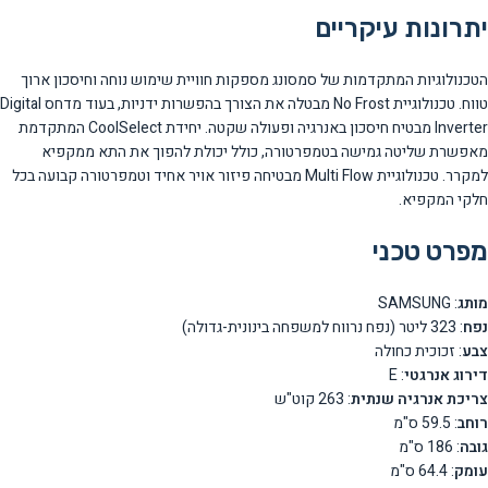
יתרונות עיקריים
הטכנולוגיות המתקדמות של סמסונג מספקות חוויית שימוש נוחה וחיסכון ארוך
טווח. טכנולוגיית No Frost מבטלה את הצורך בהפשרות ידניות, בעוד מדחס Digital
Inverter מבטיח חיסכון באנרגיה ופעולה שקטה. יחידת CoolSelect המתקדמת
מאפשרת שליטה גמישה בטמפרטורה, כולל יכולת להפוך את התא ממקפיא
למקרר. טכנולוגיית Multi Flow מבטיחה פיזור אויר אחיד וטמפרטורה קבועה בכל
חלקי המקפיא.
מפרט טכני
מותג
: SAMSUNG
נפח
: 323 ליטר (נפח נרווח למשפחה בינונית-גדולה)
צבע
: זכוכית כחולה
דירוג אנרגטי
: E
צריכת אנרגיה שנתית
: 263 קוט"ש
רוחב
: 59.5 ס"מ
גובה
: 186 ס"מ
עומק
: 64.4 ס"מ