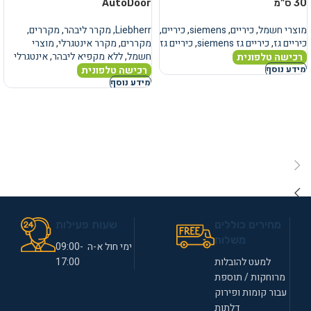
30 ס"מ
AutoDoor
מוצרי חשמל
,
כיריים
,
siemens
,
כיריים
,
Liebherr
,
מקרר ליבהר
,
מקררים
,
כיריים גז
,
כיריים גז siemens
,
כיריים גז
מקררים
,
מקרר אינטגרלי
,
מוצרי
חשמל
,
ללא מקפיא ליבהר
,
אינטגרלי
רכישה טלפונית
רכישה טלפונית
מידע נוסף
מידע נוסף
מחירים כוללים
שעות פעילות
משלוח
ימי חול א-ה 09:00-
למעט להובלות
17:00
מרוחקות / תוספת
עבור קומות ופירוק
דלתות