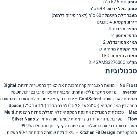
עומק גוף
: 57.5 ס"מ
עומק כולל ידיות
: 69.4 ס"מ
מעבר דלת מינימלי
: 60 ס"מ (לאחר פירוק דלתות)
דירוג מקפיא
: 4 כוכבים
מספר מגירות
: 4
מדפי אחסון
: 2
תאי אחסון בדלת
: 2
תא הקפאה מהירה
: כן
תאורה פנימית
: LED
מק"ט
: 314SAMS327600C
טכנולוגיות
No Frost
– מונעת הצטברות קרח ומבטלת את הצורך בהפשרות ידניות.
Digital
Inverter
– מדחס מתקדם ללא פחמים המבטיח חיסכון מרבי בצריכת חשמל
ואמינות לאורך שנים.
CoolSelect
– יחידת הקפאה ייחודית לסמסונג שמאפשרת
המרה בין מצב מקפיא (-23°C עד -15°C) למצב מקרר (1°C עד 7°C).
Space
Max
– טכנולוגיה המגדילה את נפח המקפיא ללא הגדלת מידות חיצוניות.
Multi
Flow
– מערכת פיזור אויר רב-זרימתית לטמפרטורה אחידה.
Silver Nano
–
מערכת סופגת ריחות הפועלת באמצעות חלקיקי כסף ומחסלת 99.9%
מהבקטריות.
Kitchen Fit Design
– עיצוב דלת שטוחה הנפתחת ב-90 מעלות