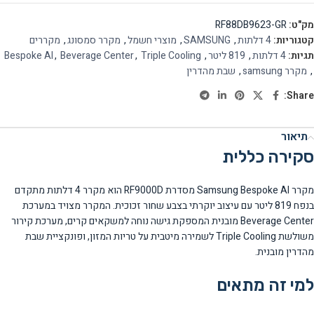
מק"ט:
RF88DB9623-GR
קטגוריות:
4 דלתות
,
SAMSUNG
,
מוצרי חשמל
,
מקרר סמסונג
,
מקררים
תגיות:
4 דלתות
,
819 ליטר
,
Triple Cooling
,
Beverage Center
,
Bespoke AI
,
מקרר samsung
,
שבת מהדרין
Share:
תיאור
סקירה כללית
מקרר Samsung Bespoke AI מסדרת RF9000D הוא מקרר 4 דלתות מתקדם
בנפח 819 ליטר עם עיצוב יוקרתי בצבע שחור זכוכית. המקרר מצויד במערכת
Beverage Center מובנית המספקת גישה נוחה למשקאים קרים, מערכת קירור
משולשת Triple Cooling לשמירה מיטבית על טריות המזון, ופונקציית שבת
מהדרין מובנית.
למי זה מתאים