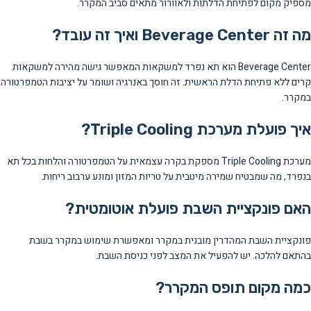
מספיק מקום לפתיחת הדלתות ולאוורור מתאים סביב המקרר.
מה זה Beverage Center ואיך זה עובד?
Beverage Center הוא תא נפרד למשקאות המאפשר גישה מהירה למשקאות
קרים ללא פתיחת הדלת הראשית. זה חוסך באנרגיה ושומר על יציבות הטמפרטורה
במקרר.
איך פועלת מערכת Triple Cooling?
מערכת Triple Cooling מספקת בקרה עצמאית על הטמפרטורה והלחות בכל תא
בנפרד, מה שמבטיח שמירה מיטבית על טריות המזון ומונע ערבוב ריחות.
האם פונקציית השבת פועלת אוטומטית?
פונקציית השבת המהדרין מובנית במקרר ומאפשרת שימוש במקרר בשבת
בהתאם להלכה. יש להפעיל את המצב לפני כניסת השבת.
כמה מקום תופס המקרר?