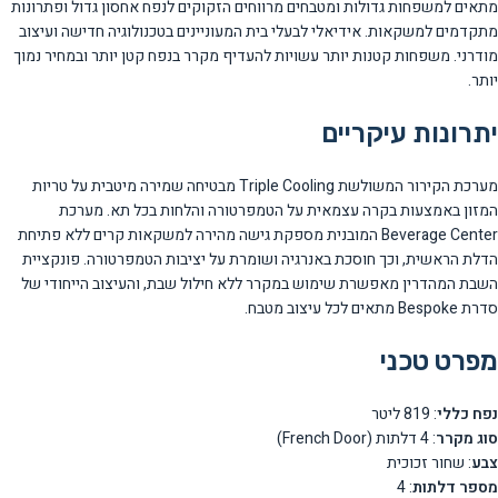
מתאים למשפחות גדולות ומטבחים מרווחים הזקוקים לנפח אחסון גדול ופתרונות
מתקדמים למשקאות. אידיאלי לבעלי בית המעוניינים בטכנולוגיה חדישה ועיצוב
מודרני. משפחות קטנות יותר עשויות להעדיף מקרר בנפח קטן יותר ובמחיר נמוך
יותר.
יתרונות עיקריים
מערכת הקירור המשולשת Triple Cooling מבטיחה שמירה מיטבית על טריות
המזון באמצעות בקרה עצמאית על הטמפרטורה והלחות בכל תא. מערכת
Beverage Center המובנית מספקת גישה מהירה למשקאות קרים ללא פתיחת
הדלת הראשית, וכך חוסכת באנרגיה ושומרת על יציבות הטמפרטורה. פונקציית
השבת המהדרין מאפשרת שימוש במקרר ללא חילול שבת, והעיצוב הייחודי של
סדרת Bespoke מתאים לכל עיצוב מטבח.
מפרט טכני
נפח כללי
: 819 ליטר
סוג מקרר
: 4 דלתות (French Door)
צבע
: שחור זכוכית
מספר דלתות
: 4