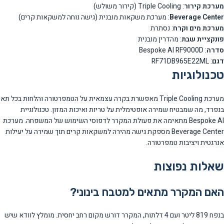
מערכת קירור
: Triple Cooling (קירור משולש)
Beverage Center
: מערכת משקאות מובנית (גישה נוחה למשקאות קרים)
מערכת מים וקרח
: נסתרת
פונקציית שבת
: מהדרין מובנית
סדרה
: Bespoke AI RF9000D
דגם
: RF71DB965E22ML
טכנולוגיות
מערכת Triple Cooling מאפשרת בקרה עצמאית על הטמפרטורה והלחות בכל תא
בנפרד, מה שמבטיח שמירה אופטימלית על טריות ואיכות המזון. טכנולוגיית
Bespoke AI מתאימה את פעולת המקרר לדפוסי השימוש של המשפחה. מערכת
Beverage Center מספקת גישה מהירה למשקאות קרים תוך שמירה על יעילות
אנרגטית ויציבות טמפרטורה.
שאלות נפוצות
האם המקרר מתאים למטבח בינוני?
בנפח 819 ליטר ועם 4 דלתות, המקרר דורש מקום רחב יחסית. מומלץ לוודא שיש