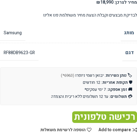
מחיר לצרכן: ₪18,990
לבדיקת מבצעים וקבלת הצעת מחיר משתלמת פנו אלינו
מותג
Samsung
דגם
RF88DB9623-GR
🏷️ נותן השירות:
יבואן רשמי ניופרו
(6963*)
🛡️ תקופת אחריות:
12 חודשים
🚚 זמן אספקה:
7 ימי עסקים*
💳 תשלומים:
עד 12 תשלומים ללא ריבית והצמדה
רכישה טלפונית
Add to compare
הוספה לרשימת משאלות