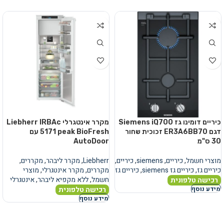
כיריים דומינו גז Siemens iQ700
מקרר אינטגרלי Liebherr IRBAc
דגם ER3A6BB70 זכוכית שחור
5171 peak BioFresh עם
30 ס"מ
AutoDoor
מוצרי חשמל
,
כיריים
,
siemens
,
כיריים
,
Liebherr
,
מקרר ליבהר
,
מקררים
,
כיריים גז
,
כיריים גז siemens
,
כיריים גז
מקררים
,
מקרר אינטגרלי
,
מוצרי
חשמל
,
ללא מקפיא ליבהר
,
אינטגרלי
רכישה טלפונית
רכישה טלפונית
מידע נוסף
מידע נוסף