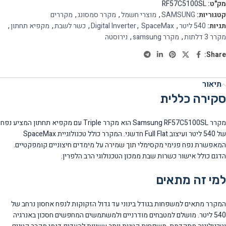
מק"ט:
RF57C5100SL
קטגוריות:
SAMSUNG
,
מוצרי חשמל
,
מקרר סמסונג
,
מקררים
תגיות:
540 ליטר
,
SpaceMax
,
Digital Inverter
,
כשר לשבת
,
מקפיא תחתון
,
מקרר 3 דלתות
,
מקרר samsung
,
נירוסטה
Share:
תיאור
סקירה כללית
מקרר Samsung RF57C5100SL הוא מקרר Triple עם מקפיא תחתון המציע נפח
של 540 ליטר ועיצוב Full Flat חדשני. המקרר כולל טכנולוגיית SpaceMax
המאפשרת נפח פנימי מקסימלי תוך שמירה על מימדים חיצוניים קומפקטיים.
הדגם כולל אישור כשרות שבת ממכון הטכנולוגי הרב הלפרין.
למי זה מתאים
המקרר מתאים למשפחות בגודל בינוני עד גדול הזקוקות לנפח אחסון נרחב של
540 ליטר. מושלם למטבחים מודרניים ולמשתמשים המחפשים חסכון באנרגיה