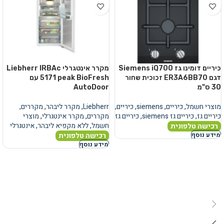
כיריים דומינו גז Siemens iQ700
מקרר אינטגרלי Liebherr IRBAc
דגם ER3A6BB70 זכוכית שחור
5171 peak BioFresh עם
30 ס"מ
AutoDoor
מוצרי חשמל
,
כיריים
,
siemens
,
כיריים
,
Liebherr
,
מקרר ליבהר
,
מקררים
,
כיריים גז
,
כיריים גז siemens
,
כיריים גז
מקררים
,
מקרר אינטגרלי
,
מוצרי
חשמל
,
ללא מקפיא ליבהר
,
אינטגרלי
רכישה טלפונית
רכישה טלפונית
מידע נוסף
מידע נוסף