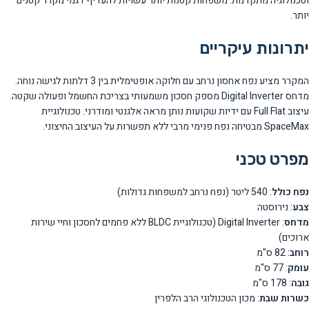
וטכנולוגיה מתקדמת. משפחות קטנות יותר עשויות להעדיף דגמי מקרר קטנים
יותר.
יתרונות עיקריים
המקרר מציע נפח אחסון נרחב עם חלוקה אופטימלית בין 3 דלתות לגישה נוחה.
מדחס Digital Inverter מספק חסכון משמעותי בצריכת החשמל ופעולה שקטה.
עיצוב Full Flat עם ידיות שקועות נותן מראה אלגנטי ומודרני. טכנולוגיית
SpaceMax מבטיחה נפח פנימי מרבי ללא תפשרות על העיצוב החיצוני.
מפרט טכני
נפח כולל
: 540 ליטר (נפח נרחב למשפחות גדולות)
צבע
: נירוסטה
מדחס
: Digital Inverter (טכנולוגיית BLDC ללא פחמים לחסכון וחיי שירות
ארוכים)
רוחב
: 82 ס"מ
עומק
: 77 ס"מ
גובה
: 178 ס"מ
כשרות שבת
: מכון הטכנולוגי הרב הלפרין