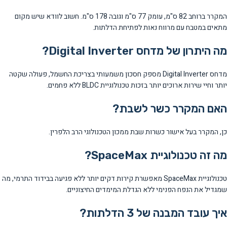
המקרר ברוחב 82 ס"מ, עומק 77 ס"מ וגובה 178 ס"מ. חשוב לוודא שיש מקום
מתאים במטבח עם מרווח נאות לפתיחת הדלתות.
מה היתרון של מדחס Digital Inverter?
מדחס Digital Inverter מספק חסכון משמעותי בצריכת החשמל, פעולה שקטה
יותר וחיי שירות ארוכים יותר בזכות טכנולוגיית BLDC ללא פחמים.
האם המקרר כשר לשבת?
כן, המקרר בעל אישור כשרות שבת ממכון הטכנולוגי הרב הלפרין.
מה זה טכנולוגיית SpaceMax?
טכנולוגיית SpaceMax מאפשרת קירות דקים יותר ללא פגיעה בבידוד התרמי, מה
שמגדיל את הנפח הפנימי ללא הגדלת המימדים החיצוניים.
איך עובד המבנה של 3 הדלתות?