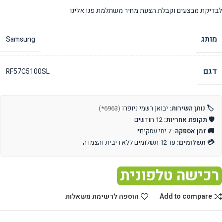
לבדיקת מבצעים וקבלת הצעת מחיר משתלמת פנו אלינו
מותג
Samsung
דגם
RF57C5100SL
🏷️ נותן השירות:
יבואן רשמי ניופרו
(6963*)
🛡️ תקופת אחריות:
12 חודשים
🚚 זמן אספקה:
7 ימי עסקים*
💳 תשלומים:
עד 12 תשלומים ללא ריבית והצמדה
רכישה טלפונית
Add to compare
הוספה לרשימת משאלות