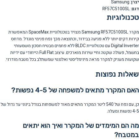
יצרן
: Samsung
דגם
: RF57C5100SL
טכנולוגיות
מקרר Samsung RF57C5100SL מצויד בטכנולוגיית SpaceMax המאפשרת
קירות דקים יותר ללא פגיעה בבידוד, וכתוצאה מכך נפח פנימי מוגדל. מדחס
Digital Inverter עם טכנולוגיית BLDC ללא פחמים מבטיח חסכון משמעותי
בחשמל, פעולה שקטה וחיי שירות מוארכים. עיצוב Full Flat הייחודי עם ידיות
שקועות מעניק למקרר מראה מינימליסטי ואלגנטי שמשתלב בכל מטבח מודרני.
שאלות נפוצות
האם המקרר מתאים למשפחה של 4-5 נפשות?
כן, עם נפח של 540 ליטר המקרר מתאים מאוד למשפחות בגודל בינוני עד גדול של
4-5 נפשות ומעלה.
מה הם המימדים של המקרר ואיך הוא יתאים
במטבח?