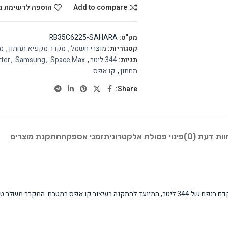
Add to compare
הוספה לרשימת מ
מק"ט:
RB35C6225-SAHARA
קטגוריות:
מוצרי חשמל
,
מקרר מקפיא תחתון
,
מ
תגיות:
344 ליטר
,
Space Max
,
Samsung
,
rter
תחתון
,
קו אפס
Share:
וות דעת (0)
פינוי פסולת אלקטרונית
זמני אספקה
התקנת מוצרים