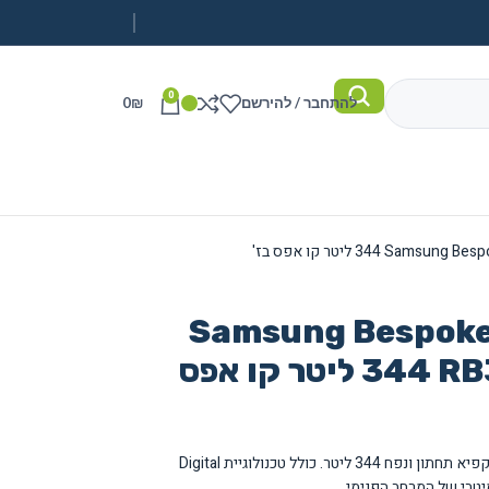
0
להתחבר / להירשם
₪
0
קרר מקפיא תחתון Samsung Bespoke
RB35C6225 SAHARA ‏344 ‏ליטר קו אפס
מקרר Samsung Bespoke בעיצוב קו אפס עם מקפיא תחתון ונפח 344 ליטר. כולל טכנולוגיית Digital