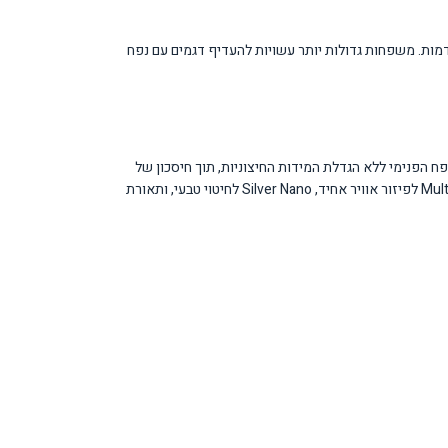
וגיות מתקדמות. משפחות גדולות יותר עשויות להעדיף דגמים עם נפח
ה ויעילה. טכנולוגיית Space Max הבלעדית לסמסונג מאפשרת הגדלת הנפח הפנימי ללא הגדלת המידות החיצוניות, תוך חיסכון של
עד 10% באנרגיה. העיצוב Kitchen Fit עם דלתות שטוחות הנפתחות ב-90 מעלות מתאים בצורה מושלמת להתקנת קו אפס במטבח. המקרר מצויד בטכנולוגיית Multi Flow לפיזור אוויר אחיד, Silver Nano לחיטוי טבעי, ותאורת