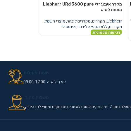
מקרר אינטגרלי Liebherr URd 3600 pure
מקרר
מתחת לשיש
מתחת לשיש
Liebherr
,
מקררים
,
מקררים ליבהר
,
מוצרי חשמל
,
Liebherr
,
מקררים
,
מ
מקררים
,
ללא מקפיא ליבהר
,
אינטגרלי
מקררים
,
ללא מקפיא
רכישה טלפונית
רכישה טלפונית
מידע נוסף
מידע נוסף
שעות פעילות
ימי חול א-ה 09:00-17:00
משלוח מהיר
משלוח תוך 7 ימי עסקים למעט לאזורים מרוחקים ומחוץ לקו הירוק