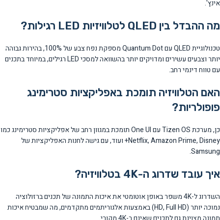
אינץ'.
מה ההבדל בין QLED לטלוויזיות LED רגילות?
טכנולוגיית QLED עם Quantum Dot מספקת נפח צבע של 100%, בהירות גבוהה
יותר וצבעים עשירים ומדויקים יותר בהשוואה למסכי LED רגילים, במיוחד בתכנים
עם טווח דינמי רחב.
האם הטלוויזיה תומכת באפליקציות סטרימינג
פופולריות?
כן, מערכת Tizen OS עם One UI תומכת במגוון רחב של אפליקציות סטרימינג כמו
Netflix, Amazon Prime, Disney+ ועוד, עם גישה לחנות האפליקציות של
Samsung.
איך עובד שדרוג ה-4K בטלוויזיה?
השדרוג ל-4K משפר באופן אוטומטי את איכות התמונה של תכנים ברזולוציה
נמוכה יותר (HD, Full HD) באמצעות אלגוריתמים מתקדמים, מה שמבטיח איכות
תמונה מצוינת גם לתכנים שאינם ב-4K מקורי.