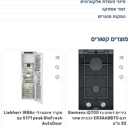
פינוי פסולת אלקטרונית
זמני אספקה
התקנת מוצרים
מוצרים קשורים
כיריים דומינו גז Siemens iQ700
מקרר אינטגרלי Liebherr IRBAc
דגם ER3A6BB70 זכוכית שחור
5171 peak BioFresh עם
30 ס"מ
AutoDoor