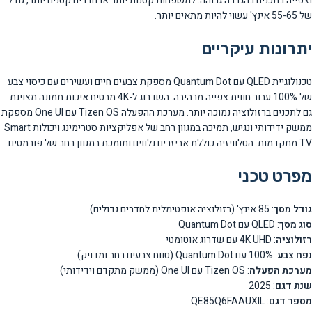
וצפייה בתכנים בהגדרה גבוהה. למשפחות קטנות יותר או חדרים קטנים יותר, גודל
של 55-65 אינץ' עשוי להיות מתאים יותר.
יתרונות עיקריים
טכנולוגיית QLED עם Quantum Dot מספקת צבעים חיים ועשירים עם כיסוי צבע
של 100% עבור חווית צפייה מרהיבה. השדרוג ל-4K מבטיח איכות תמונה מצוינת
גם לתכנים ברזולוציה נמוכה יותר. מערכת ההפעלה Tizen OS עם One UI מספקת
ממשק ידידותי ונגיש, תמיכה במגוון רחב של אפליקציות סטרימינג ויכולות Smart
TV מתקדמות. הטלוויזיה כוללת אביזרים נלווים ותומכת במגוון רחב של פורמטים.
מפרט טכני
גודל מסך
: 85 אינץ' (רזולוציה אופטימלית לחדרים גדולים)
סוג מסך
: QLED עם Quantum Dot
רזולוציה
: 4K UHD עם שדרוג אוטומטי
נפח צבע
: 100% עם Quantum Dot (טווח צבעים רחב ומדויק)
מערכת הפעלה
: Tizen OS עם One UI (ממשק מתקדם וידידותי)
שנת דגם
: 2025
מספר דגם
: QE85Q6FAAUXIL