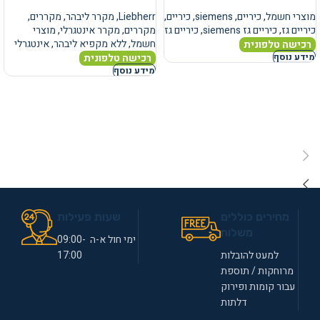
מוצרי חשמל
,
כיריים
,
siemens
,
כיריים
,
Liebherr
,
מקרר ליבהר
,
מקררים
,
כיריים גז
,
כיריים גז siemens
,
כיריים גז
מקררים
,
מקרר אינטגרלי
,
מוצרי
חשמל
,
ללא מקפיא ליבהר
,
אינטגרלי
רכישה טלפונית
רכישה טלפונית
מידע נוסף
מידע נוסף
מחירים כוללים
שעות פעילות
משלוח
ימי חול א-ה 09:00-
למעט להובלות
17:00
מרוחקות / תוספת
עבור קומות ופירוק
דלתות