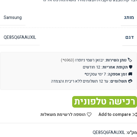
מותג
Samsung
דגם
QE85Q6FAAUXIL
🏷️ נותן השירות:
יבואן רשמי ניופרו
(6963*)
🛡️ תקופת אחריות:
12 חודשים
🚚 זמן אספקה:
7 ימי עסקים*
💳 תשלומים:
עד 12 תשלומים ללא ריבית והצמדה
רכישה טלפונית
Add to compare
הוספה לרשימת משאלות
מק"ט:
QE85Q6FAAUXIL