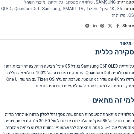
קטגוריות:
SAMSUNG
,
טלוויזיה סמסונג
,
טלוויזיות
,
מוצרי חשמל
תגיות:
85 אינץ'
,
4K
,
Tizen
,
SMART TV
,
Samsung
,
Quantum Dot
,
QLED
OS
,
טלוויזיה
Share:
תיאור
סקירה כללית
טלוויזיית Samsung Q6F QLED בגודל 85 אינץ' מציעה חווית צפייה יוצאת דופן
עם טכנולוגיית Quantum Dot המספקת נפח צבע של 100%. הטלוויזיה כוללת
רזולוציה 4K עם שדרוג אוטומטי, מערכת הפעלה Tizen OS עם ממשק One UI
מתקדם ותמיכה במגוון רחב של אפליקציות ושירותים חכמים.
למי זה מתאים
הטלוויזיה מותאמת למשפחות המחפשות מסך גדול לסלון מרווח או לחדר מדיה
נרחב. הגודל של 85 אינץ' מושלם לחדרים בגודל של 30-50 מ"ר עם מרחק צפייה
אופטימלי של 3.5-4 מטר. מתאימה למי שמעוניין בחווית קולנוע ביתית איכותית