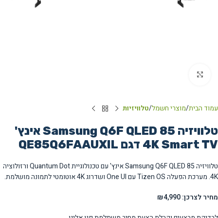
Click to enlarge
עמוד הבית
מוצרי חשמל
טלוויזיות
טלוויזיה Samsung Q6F QLED 85 אינץ'
4K Smart TV דגם QE85Q6FAAUXIL
טלוויזיה Samsung Q6F QLED 85 אינץ' עם טכנולוגיית Quantum Dot ורזולוציה
4K. מערכת הפעלה Tizen OS עם One UI ושדרוג 4K אוטומטי לתמונה מושלמת.
מחיר לצרכן: ₪4,990
לבדיקת מבצעים וקבלת הצעת מחיר משתלמת פנו אלינו