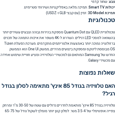
צבע
: שחור קדמי
יכולות Smart TV
: תמיכה מלאה באפליקציות ושירותי סטרימינג
תמיכת 3D Model
: זמין (עם קבצי GLB ו-USDZ)
טכנולוגיות
טכנולוגיית QLED עם Quantum Dot מספקת בהירות גבוהה וצבעים עשירים יותר
בהשוואה למסכי LED רגילים. השדרוג ל-4K משפר את איכות התמונה של תכנים
ברזולוציה נמוכה יותר באמצעות אלגוריתמים מתקדמים. מערכת הפעלת Tizen
OS מבוססת לינוקס ומספקת ביצועים מהירים, ממשק One UI הוא הממשק
החדש של Samsung המותאם גם למכשירי הטלוויזיה ומציע חוויית שימוש אחידה
עם מכשירי Galaxy.
שאלות נפוצות
האם טלוויזיה בגודל 85 אינץ' מתאימה לסלון בגודל
רגיל?
טלוויזיה בגודל 85 אינץ' מותאמת לחדרים גדולים עם שטח של 30-50 מ"ר ומרחק
צפייה אופטימלי של 3.5-4 מטר. לסלון קטן יותר מומלץ לשקול גודל של 65-75