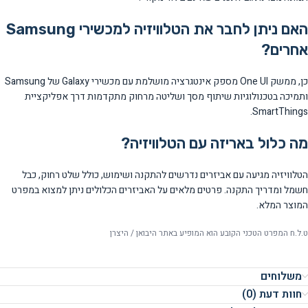
האם ניתן לחבר את הטלוויזיה למכשירי Samsung
אחרים?
כן, ממשק One UI מספק אינטגרציה מושלמת עם מכשירי Galaxy של Samsung
ותמיכה בטכנולוגיות שיתוף מסך ושליטה מרחוק מתקדמות דרך אפליקציית
SmartThings.
מה כלול באריזה עם הטלוויזיה?
הטלוויזיה מגיעה עם אביזרים נדרשים להתקנה ושימוש, כולל שלט רחוק, כבל
חשמל ומדריך התקנה. פרטים מלאים על האביזרים הכלולים ניתן למצוא במפרט
המוצר המלא.
ט.ל.ח המפרט הטכני הקובע הוא המופיע באתר היבואן / היצרן
משלוחים
חוות דעת (0)