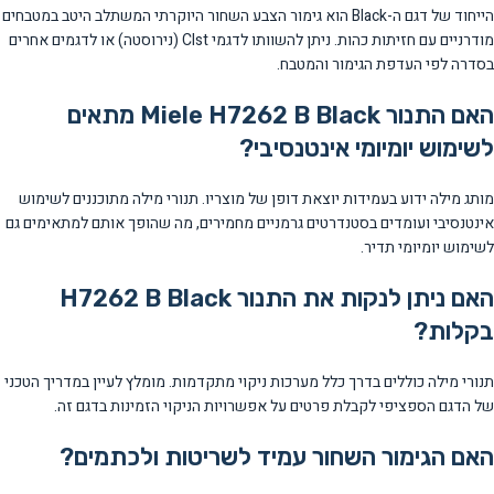
הייחוד של דגם ה-Black הוא גימור הצבע השחור היוקרתי המשתלב היטב במטבחים
מודרניים עם חזיתות כהות. ניתן להשוותו לדגמי Clst (נירוסטה) או לדגמים אחרים
בסדרה לפי העדפת הגימור והמטבח.
האם התנור Miele H7262 B Black מתאים
לשימוש יומיומי אינטנסיבי?
מותג מילה ידוע בעמידות יוצאת דופן של מוצריו. תנורי מילה מתוכננים לשימוש
אינטנסיבי ועומדים בסטנדרטים גרמניים מחמירים, מה שהופך אותם למתאימים גם
לשימוש יומיומי תדיר.
האם ניתן לנקות את התנור H7262 B Black
בקלות?
תנורי מילה כוללים בדרך כלל מערכות ניקוי מתקדמות. מומלץ לעיין במדריך הטכני
של הדגם הספציפי לקבלת פרטים על אפשרויות הניקוי הזמינות בדגם זה.
האם הגימור השחור עמיד לשריטות ולכתמים?