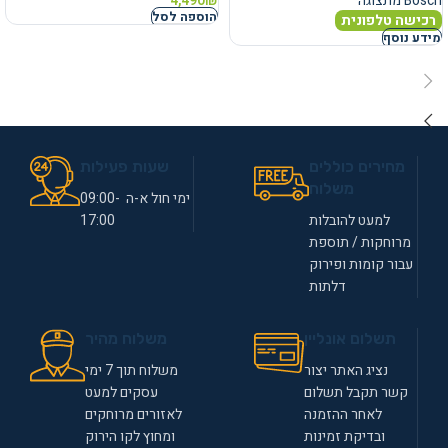
Bosch מתצוגה
₪
4,490
הוספה לסל
רכישה טלפונית
מידע נוסף
מחירים כוללים
שעות פעילות
משלוח
ימי חול א-ה 09:00-
למעט להובלות
17:00
מרוחקות / תוספת
עבור קומות ופירוק
דלתות
תשלום אונליין
משלוח מהיר
נציג האתר יצור
משלוח תוך 7 ימי
קשר תקבל תשלום
עסקים למעט
לאחר ההזמנה
לאזורים מרוחקים
ובדיקת זמינות
ומחוץ לקו הירוק