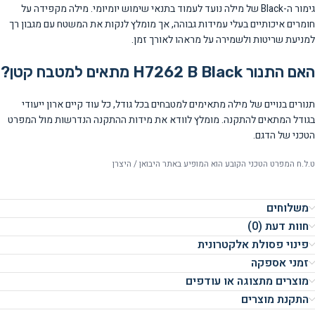
גימור ה-Black של מילה נועד לעמוד בתנאי שימוש יומיומי. מילה מקפידה על
חומרים איכותיים בעלי עמידות גבוהה, אך מומלץ לנקות את המשטח עם מגבון רך
למניעת שריטות ולשמירה על מראהו לאורך זמן.
האם התנור H7262 B Black מתאים למטבח קטן?
תנורים בנויים של מילה מתאימים למטבחים בכל גודל, כל עוד קיים ארון ייעודי
בגודל המתאים להתקנה. מומלץ לוודא את מידות ההתקנה הנדרשות מול המפרט
הטכני של הדגם.
ט.ל.ח המפרט הטכני הקובע הוא המופיע באתר היבואן / היצרן
משלוחים
חוות דעת (0)
פינוי פסולת אלקטרונית
זמני אספקה
מוצרים מתצוגה או עודפים
התקנת מוצרים