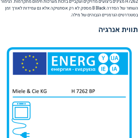
H7262 מציגים ביצועים מדויקים ועקביים בזכות מערכות חימום מתקדמות. הגימור
השחור של הסדרה B Black מספק לא רק אסתטיקה אלא גם עמידות לאורך זמן
בסטנדרטים הגרמניים הגבוהים של מילה.
תווית אנרגיה