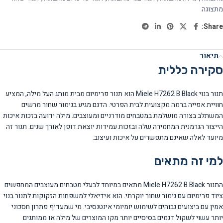
מתצוגה
Share:
תיאור
סקירה כללית
תנור בנוי Miele H7262 B Black הוא תנור פרימיום מבית מותג העל מילה, המציע
חוויית אפייה ברמה מקצועית לבית הפרטי. הדגם מגיע בגימור שחור מרשים
המשתלב בצורה מושלמת במטבחים מודרניים ומעוצבים. מילה ידועה בזכות איכות
הייצור הגרמנית המחמירה שלה ובזכות עמידות יוצאת דופן לאורך שנים. תנור זה
מיועד לאלה שאינם מתפשרים על איכות ועיצוב.
למי זה מתאים
התנור Miele H7262 B Black מתאים במיוחד לבעלי מטבחים מעוצבים המחפשים
ציוד פרימיום עם גימור שחור יוקרתי. הוא אידיאלי למשפחות הזקוקות לתנור בנוי
אמין עם ביצועים גבוהים לשימוש יומיומי אינטנסיבי. מי שמעדיף פתרון חסכוני
יותר עשוי לשקול דגמים בסיסיים יותר מקו המוצרים של מילה או ממותגים