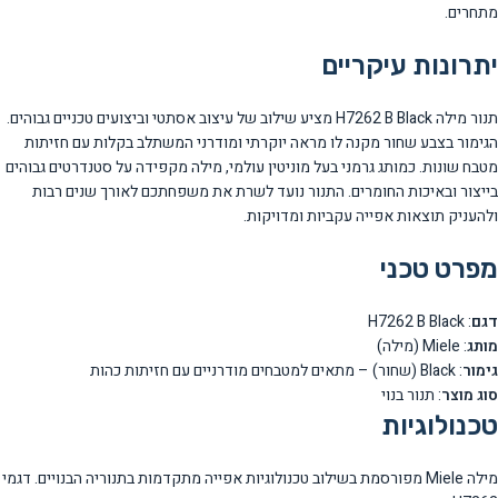
מתחרים.
יתרונות עיקריים
תנור מילה H7262 B Black מציע שילוב של עיצוב אסתטי וביצועים טכניים גבוהים.
הגימור בצבע שחור מקנה לו מראה יוקרתי ומודרני המשתלב בקלות עם חזיתות
מטבח שונות. כמותג גרמני בעל מוניטין עולמי, מילה מקפידה על סטנדרטים גבוהים
בייצור ובאיכות החומרים. התנור נועד לשרת את משפחתכם לאורך שנים רבות
ולהעניק תוצאות אפייה עקביות ומדויקות.
מפרט טכני
דגם
: H7262 B Black
מותג
: Miele (מילה)
גימור
: Black (שחור) – מתאים למטבחים מודרניים עם חזיתות כהות
סוג מוצר
: תנור בנוי
טכנולוגיות
מילה Miele מפורסמת בשילוב טכנולוגיות אפייה מתקדמות בתנוריה הבנויים. דגמי