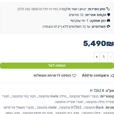
🏷️ נותן השירות:
יבואן רשמי אלקטרה
(שירות פלרום 073-262-5600)
🛡️ תקופת אחריות:
12 חודשים
🚚 זמן אספקה:
7 ימי עסקים*
💳 תשלומים:
עד 12 תשלומים ללא ריבית והצמדה
5,490
₪
הוספה לסל
Add to compare
הוספה לרשימת משאלות
מק"ט:
H 7262 B
קטגוריות:
מוצרי חשמל מתצוגה
,
מילה miele מתצוגה
,
תנור בנוי מתצוגה
,
תנורי
אפייה מילה מתצוגה
,
תנורי אפייה מתצוגה
תגיות:
Black מתצוגה
,
H7262 מתצוגה
,
miele מתצוגה
,
מוצרי חשמל פרימיום
מתצוגה
,
מילה מתצוגה
,
תנור בנוי מתצוגה
,
תנור פרימיום מתצוגה
,
תנור שחור